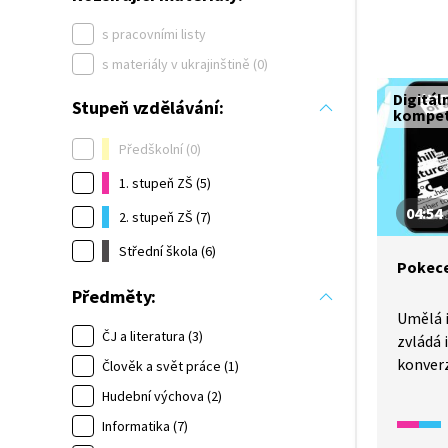
s pracovními listy
s materiály v ukrajinštině (0)
Digitál
Stupeň vzdělávání:
kompe
Předškolní (0)
1. stupeň ZŠ (5)
04:54
2. stupeň ZŠ (7)
Střední škola (6)
Pokece
Předměty:
Umělá i
ČJ a literatura (3)
zvládá 
konver
Člověk a svět práce (1)
Chatbo
Hudební výchova (2)
fungují
Informatika (7)
jednou 