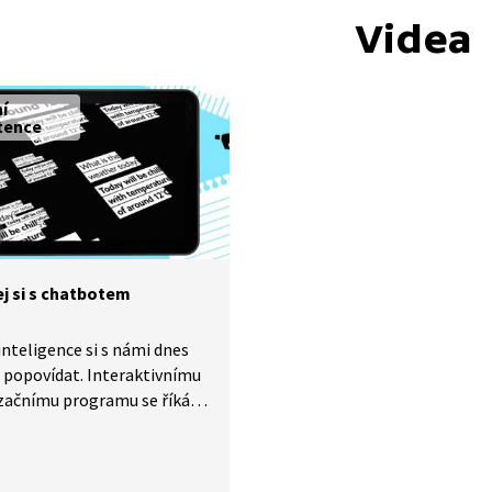
Videa
ní
tence
j si s chatbotem
nteligence si s námi dnes
i popovídat. Interaktivnímu
začnímu programu se říká
t nebo chatGPT. Jak
? Máme se bát, že chatboti
nahradí lidi? Problematiku