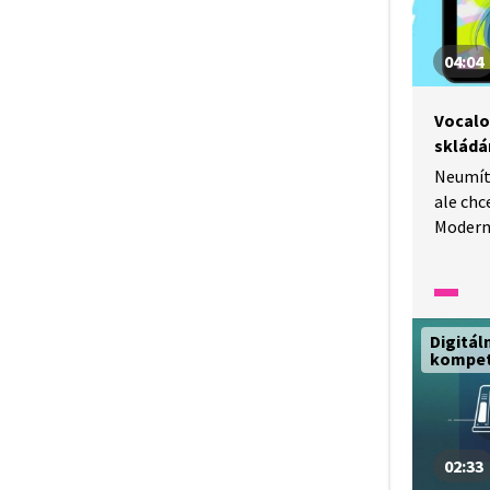
jak.
04:04
Vocalo
skládá
Neumít
ale chc
Modern
,,vocalo
Na jaké
funguje
vocaloi
Digitál
kompe
02:33