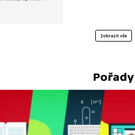
trativních úkolů. Kromě
kého využití bývá zneužita
falešných videí
rafií, kdy nástroje k jejich
ní jsou snadno dostupné
Zobrazit vše
 zdarma.
Pořady