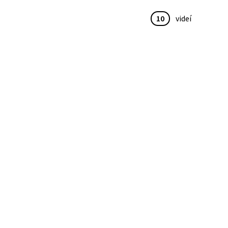
10
videí