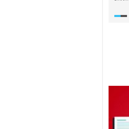
adminis
praktic
formou 
či fotog
vytvoře
a zcela