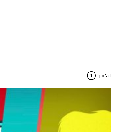
1
pořad