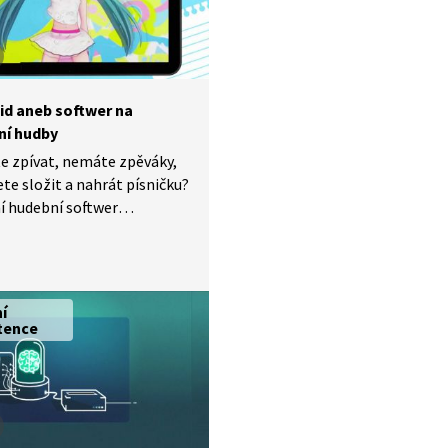
id aneb softwer na
ní hudby
e zpívat, nemáte zpěváky,
ete složit a nahrát písničku?
í hudební softwer
id" je pro vás jako stvořený.
m principu tento hit
? Více nám řekne fanynka
du Nina Rudišová.
ní
tence