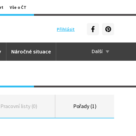
rt
Vše o ČT
Přihlásit
y
Náročné situace
Další
Pracovní listy (0)
Pořady (1)