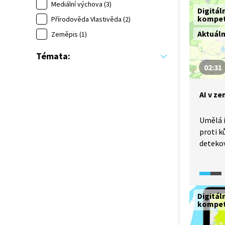
chatbot
Mediální výchova (3)
Digitál
novinář
kompe
Přírodověda Vlastivěda (2)
Aktuál
Zeměpis (1)
Témata:
02:31
AI v z
Umělá 
proti k
deteko
V přípa
z fotog
informa
nečitel
Digitál
s vysok
kompe
počasí 
satelit