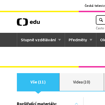
Česká televiz
Často 
Stupně vzdělávání
Předměty
Ok
Vše (11)
Videa (10)
Rozšiřující materiály: