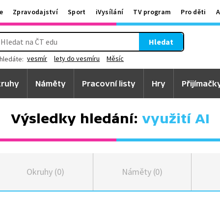
e
Zpravodajství
Sport
iVysílání
TV program
Pro děti
A
Hledat
vesmír
lety do vesmíru
Měsíc
hledáte:
ruhy
Náměty
Pracovní listy
Hry
Přijímačk
Výsledky hledání:
využití AI
Okruhy (0)
Náměty (0)