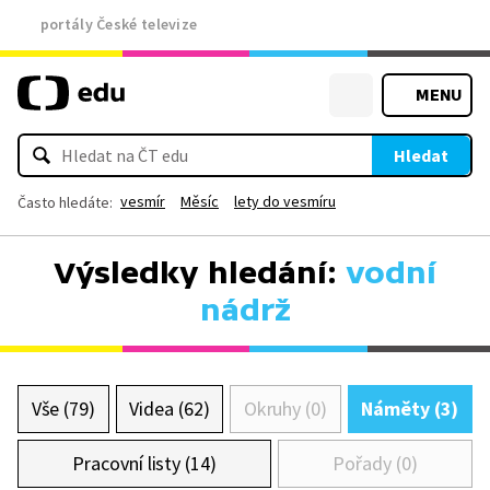
portály České televize
MENU
Hledat
vesmír
Měsíc
lety do vesmíru
Často hledáte:
Výsledky hledání:
vodní
nádrž
Vše (79)
Videa (62)
Okruhy (0)
Náměty (3)
Pracovní listy (14)
Pořady (0)