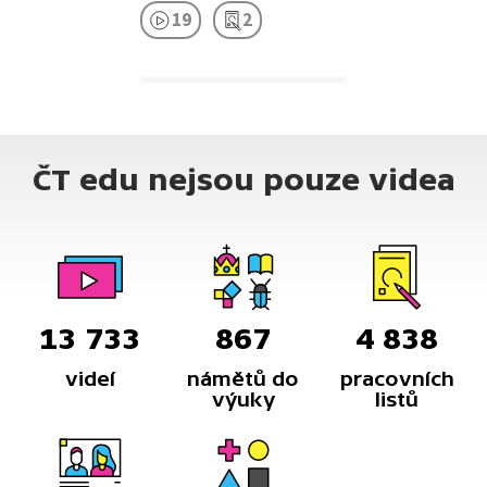
19
2
ČT edu nejsou pouze videa
13 733
867
4 838
videí
námětů do
pracovních
výuky
listů