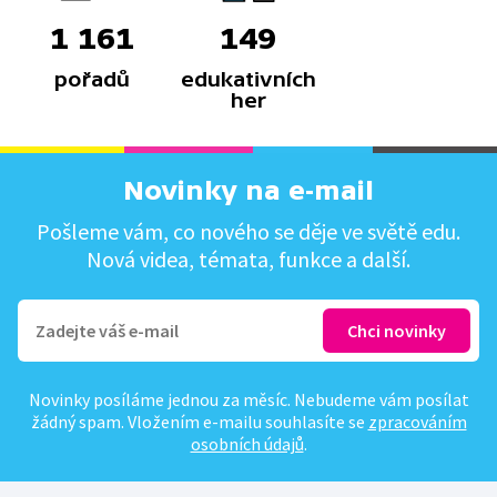
1 161
149
pořadů
edukativních
her
Novinky na e-mail
Pošleme vám, co nového se děje ve světě edu.
Nová videa, témata, funkce a další.
Novinky posíláme jednou za měsíc. Nebudeme vám posílat
žádný spam. Vložením e-mailu souhlasíte se
zpracováním
osobních údajů
.