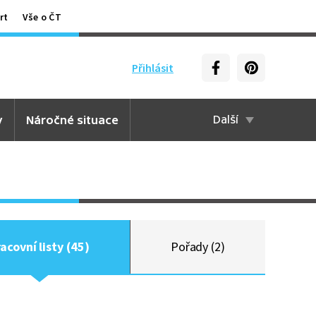
rt
Vše o ČT
Přihlásit
y
Náročné situace
Další
acovní listy (45)
Pořady (2)