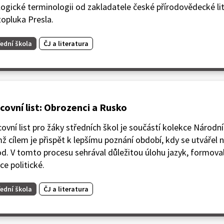
ogické terminologii od zakladatele české přírodovědecké li
opluka Presla.
ední škola
ČJ a literatura
covní list: Obrozenci a Rusko
ovní list pro žáky středních škol je součástí kolekce Národní
mž cílem je přispět k lepšímu poznání období, kdy se utvářel
d. V tomto procesu sehrával důležitou úlohu jazyk, formoval
ce politické.
ední škola
ČJ a literatura