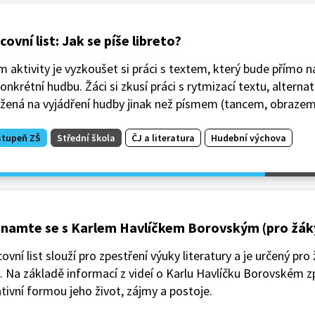
covní list: Jak se píše libreto?
m aktivity je vyzkoušet si práci s textem, který bude přímo 
onkrétní hudbu. Žáci si zkusí práci s rytmizací textu, alternat
žená na vyjádření hudby jinak než písmem (tancem, obrazem
stupeň ZŠ
Střední škola
ČJ a literatura
Hudební výchova
namte se s Karlem Havlíčkem Borovským (pro žák
ovní list slouží pro zpestření výuky literatury a je určený pro
. Na základě informací z videí o Karlu Havlíčku Borovském z
tivní formou jeho život, zájmy a postoje.