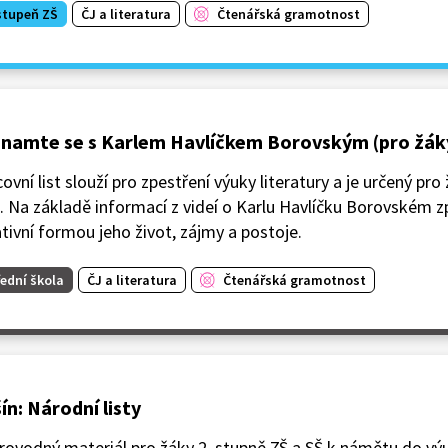
stupeň ZŠ
ČJ a literatura
Čtenářská gramotnost
namte se s Karlem Havlíčkem Borovským (pro žák
ovní list slouží pro zpestření výuky literatury a je určený pro
. Na základě informací z videí o Karlu Havlíčku Borovském z
tivní formou jeho život, zájmy a postoje.
ední škola
ČJ a literatura
Čtenářská gramotnost
ín: Národní listy
ovodný materiál pro žáky 2. stupně ZŠ a SŠ k námětu do výu