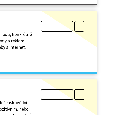
čnosti, konkrétně
lémy a reklamu.
by a internet.
olečenskovědní
pozitivním, nebo