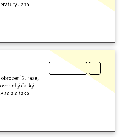
teratury Jana
 obrození 2. fáze,
 novodobý český
y se ale také