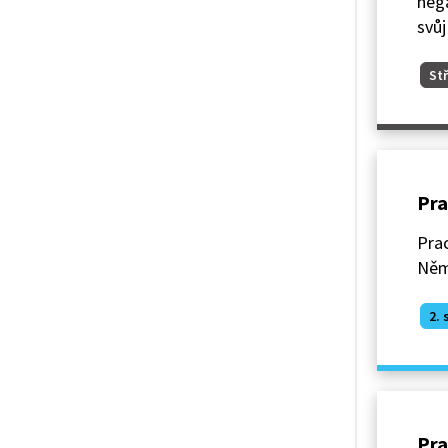
nega
svůj
Stř
Pra
Prac
Něm
2. 
Pra