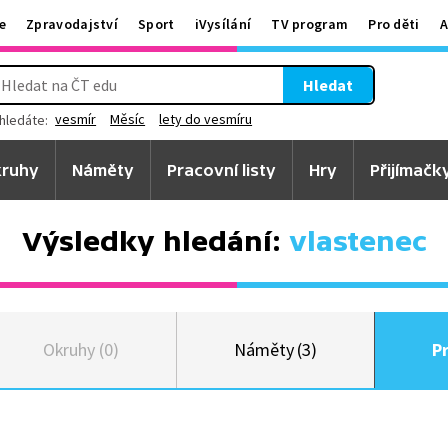
e
Zpravodajství
Sport
iVysílání
TV program
Pro děti
A
Hledat
vesmír
Měsíc
lety do vesmíru
hledáte:
ruhy
Náměty
Pracovní listy
Hry
Přijímačk
Výsledky hledání:
vlastenec
Okruhy (0)
Náměty (3)
Pr