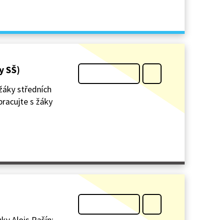
y SŠ)
 žáky středních
pracujte s žáky
ky Alois Rašín: