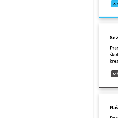
2. 
Sez
Prac
škol
krea
Stř
Raš
Dopr