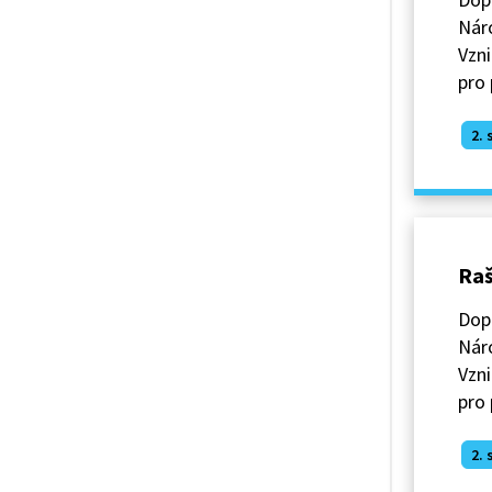
Náro
Vzni
pro 
2. 
Raš
Dopr
Náro
Vzni
pro 
2. 