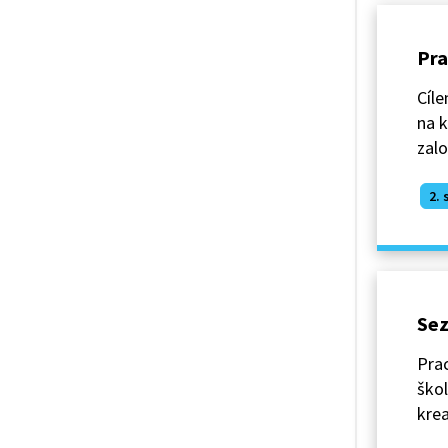
Pra
Cíle
na k
zalo
2. 
Sez
Prac
škol
krea