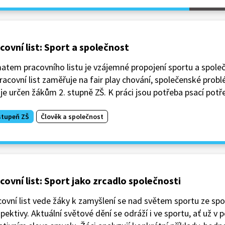
covní list: Sport a společnost
tem pracovního listu je vzájemné propojení sportu a spole
racovní list zaměřuje na fair play chování, společenské prob
 je určen žákům 2. stupně ZŠ. K práci jsou potřeba psací potře
stupeň ZŠ
Člověk a společnost
covní list: Sport jako zrcadlo společnosti
ovní list vede žáky k zamyšlení se nad světem sportu ze sp
pektivy. Aktuální světové dění se odráží i ve sportu, ať už v 