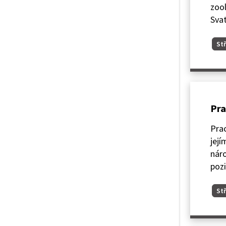
zool
Svat
Stř
Pra
Prac
její
náro
pozi
Stř