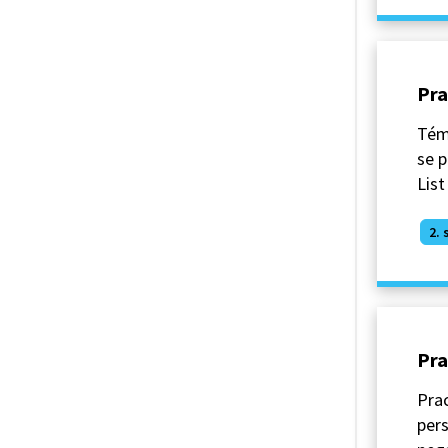
Pra
Téma
se p
List
2. 
Pra
Prac
pers