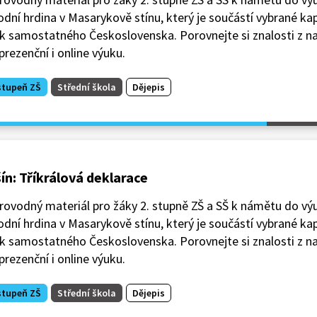
dní hrdina v Masarykově stínu, který je součástí vybrané kapi
k samostatného Československa. Porovnejte si znalosti z na
prezenční i online výuku.
stupeň ZŠ
Střední škola
Dějepis
ín: Tříkrálová deklarace
ovodný materiál pro žáky 2. stupně ZŠ a SŠ k námětu do výu
dní hrdina v Masarykově stínu, který je součástí vybrané kapi
k samostatného Československa. Porovnejte si znalosti z na
prezenční i online výuku.
stupeň ZŠ
Střední škola
Dějepis