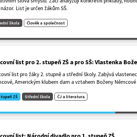
tivním slova smyslu. Žáci analyzují konkrétní příklady, hodno
 názor. List je určen žákům SŠ.
ední škola
Člověk a společnost
covní list pro 2. stupeň ZŠ a pro SŠ: Vlastenka B
ovní list pro žáky 2. stupně a střední školy. Zabývá vlasten
cové, Americkým klubem dam a vztahem Boženy Němcové k
stupeň ZŠ
Střední škola
ČJ a literatura
covní list: Národní divadlo pro 1. stupeň ZŠ