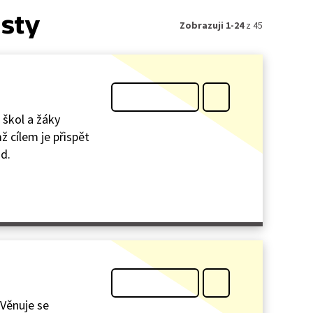
isty
Zobrazuji 1-24
z 45
 škol a žáky
ž cílem je přispět
d.
 Věnuje se