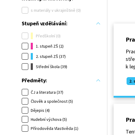
s materiály v ukrajinštině (0)
Stupeň vzdělávání:
Předškolní (0)
Pra
1. stupeň ZŠ (2)
Prac
2. stupeň ZŠ (37)
stře
k l
Střední škola (39)
Předměty:
2. 
ČJ a literatura (37)
Člověk a společnost (5)
Dějepis (4)
Pra
Hudební výchova (5)
Přírodověda Vlastivěda (1)
Tent