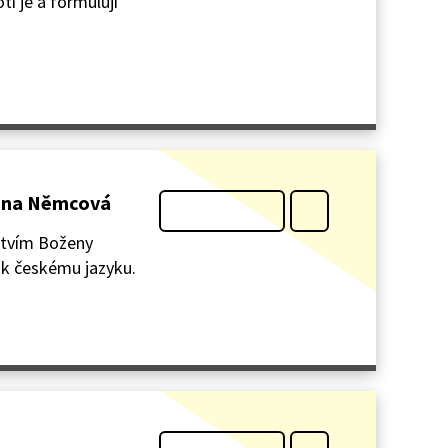
tí je a formulují
ožena Němcová
ectvím Boženy
 českému jazyku.