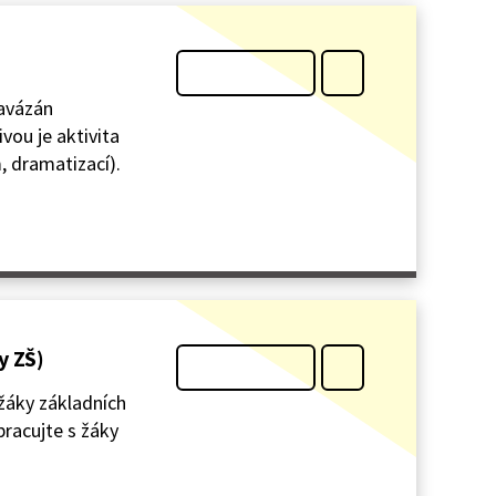
navázán
ivou je aktivita
, dramatizací).
y ZŠ)
 žáky základních
pracujte s žáky