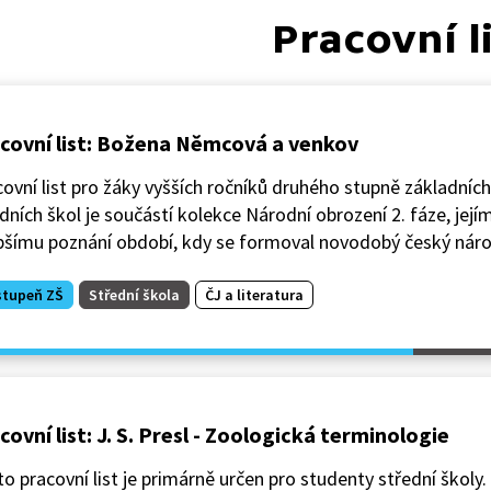
Pracovní l
covní list: Božena Němcová a venkov
ovní list pro žáky vyšších ročníků druhého stupně základních
dních škol je součástí kolekce Národní obrození 2. fáze, jejím
epšímu poznání období, kdy se formoval novodobý český náro
stupeň ZŠ
Střední škola
ČJ a literatura
covní list: J. S. Presl - Zoologická terminologie
o pracovní list je primárně určen pro studenty střední školy.