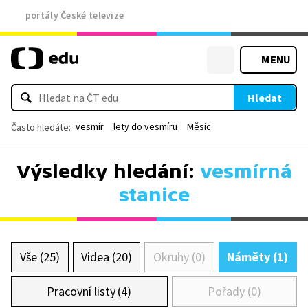
portály České televize
MENU
Hledat
vesmír
lety do vesmíru
Měsíc
Často hledáte:
Výsledky hledání:
vesmírná
stanice
Vše (25)
Videa (20)
Okruhy (0)
Náměty (1)
Pracovní listy (4)
Pořady (0)