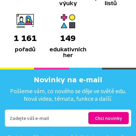
výuky
listů
1 161
149
pořadů
edukativních
her
Novinky na e-mail
Pošleme vám, co nového se děje ve světě edu.
Nová videa, témata, funkce a další.