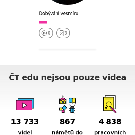
Dobývání vesmíru
6
3
ČT edu nejsou pouze videa
13 733
867
4 838
videí
námětů do
pracovních