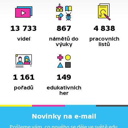
13 733
867
4 838
videí
námětů do
pracovních
výuky
listů
1 161
149
pořadů
edukativních
her
Novinky na e-mail
Pošleme vám, co nového se děje ve světě edu.