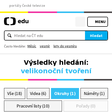
portály České televize
MENU
Hledat
Měsíc
vesmír
lety do vesmíru
Často hledáte:
Výsledky hledání:
velikonoční tvoření
Vše (18)
Videa (6)
Okruhy (1)
Náměty (1)
Pracovní listy (10)
Pořady (0)