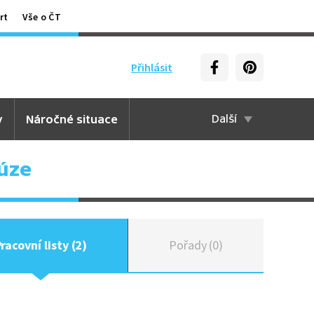
rt
Vše o ČT
Přihlásit
y
Náročné situace
Další
úze
racovní listy (2)
Pořady (0)