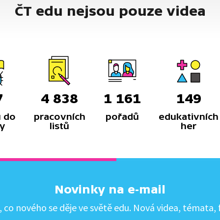
ČT edu nejsou pouze videa
7
4 838
1 161
149
 do
pracovních
pořadů
edukativních
y
listů
her
Novinky na e-mail
co nového se děje ve světě edu. Nová videa, témata, f