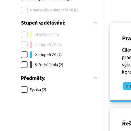
s materiály v ukrajinštině (0)
Stupeň vzdělávání:
Předškolní (0)
Pra
1. stupeň ZŠ (0)
Cílo
2. stupeň ZŠ (2)
prac
výbo
Střední škola (2)
kor
Předměty:
2. 
Fyzika (2)
Řeš