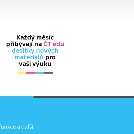
Každý měsíc
přibývají na
ČT edu
desítky nových
materiálů
pro
vaši výuku
unkce a další.