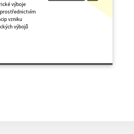
rické výboje
í prostřednictvím
ncip vzniku
ických výbojů