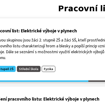
Pracovní l
covní list: Elektrické výboje v plynech
vou skupinou jsou žáci 2. stupně ZŠ a žáci SŠ, kteří prostřed
ovního listu charakterizují hrom a blesky a popíší princip vzn
je. Dále se seznámí s možnostmi využití elektrických výbojů 
onu.
stupeň ZŠ
Střední škola
Fyzika
ení pracovního listu: Elektrické výboje v plynech