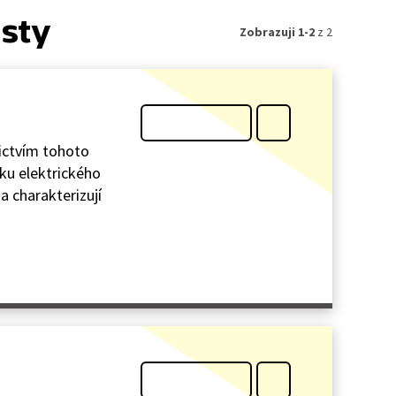
isty
Zobrazuji 1-2
z 2
nictvím tohoto
iku elektrického
a charakterizují