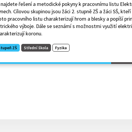
najdete řešení a metodické pokyny k pracovnímu listu Elekt
ynech. Cílovou skupinou jsou žáci 2. stupně ZŠ a žáci SŠ, kteř
to pracovního listu charakterizují hrom a blesky a popíší pri
trického výboje. Dále se seznámí s možnostmi využití elektr
arakterizují koronu.
stupeň ZŠ
Střední škola
Fyzika