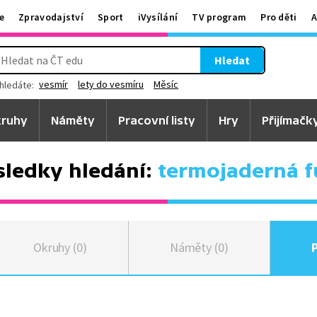
e
Zpravodajství
Sport
iVysílání
TV program
Pro děti
A
Hledat
vesmír
lety do vesmíru
Měsíc
hledáte:
ruhy
Náměty
Pracovní listy
Hry
Přijímačk
sledky hledání:
termojaderná f
Okruhy (0)
Náměty (0)
P