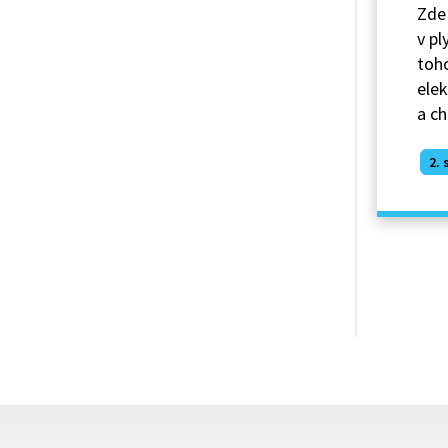
Zde 
v pl
toho
elek
a ch
2. 