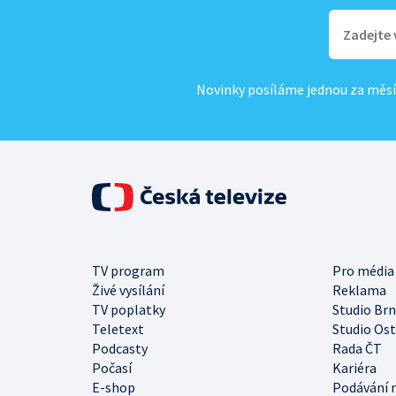
Novinky posíláme jednou za měsí