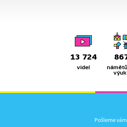
13 724
86
videí
námětů
výuk
Pošleme vám, 