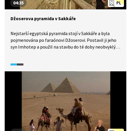
04:35
PL
Džoserova pyramida v Sakkáře
Nejstarší egyptská pyramida stojí v Sakkáře a byla
pojmenována po faraónovi Džoserovi. Postavil ji jeho
syn Imhotep a použil na stavbu do té doby neobvyklý
stavební materiál, kámen. Původně zde již stála
jednoduchá stavba, takzvaná mastaba, a Imhotep ji
zvýšil postupně o pět stupňů. A tak poprvé dostala
královská hrobka tvar pyramidy. Podívejte se, jak celý
komplex vypadá.