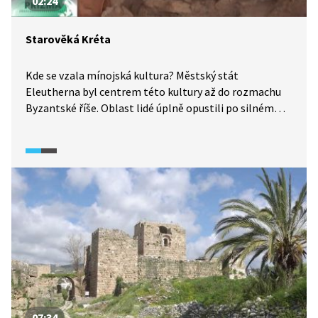
02:24
Starověká Kréta
Kde se vzala mínojská kultura? Městský stát
Eleutherna byl centrem této kultury až do rozmachu
Byzantské říše. Oblast lidé úplně opustili po silném
zemětřesení v 8. století. Mnohé starověké památky se
tu dochovaly dodnes. Archeologové zde objevili mimo
jiné hrob válečníků a velmi ceněný hrob kněžek.
07:34