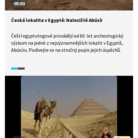
05:03
Česká lokalita v Egyptě: Naleziště Abúsír
Čeští egyptologové provádějí od 60. let archeologický
výzkum na jedné z nejvýznamnějších lokalit v Egyptě,
Abúsíru. Podívejte se na stručný popis jejich úspěchů.