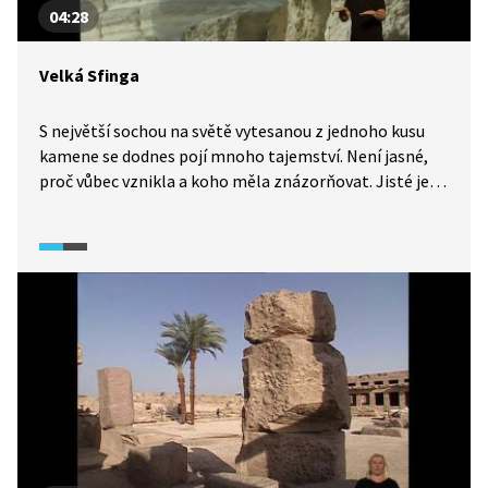
04:28
Velká Sfinga
S největší sochou na světě vytesanou z jednoho kusu
kamene se dodnes pojí mnoho tajemství. Není jasné,
proč vůbec vznikla a koho měla znázorňovat. Jisté je,
že jde o portrét panovníka, jehož sílu symbolizuje lví
tělo. Většina egyptologů se ale shoduje na tom, že je
nechal zhotovit nejspíš Rachef. Vlivem času a klimatu
není v dobrém technickém stavu a na její záchranu se
investují miliony dolarů. I tak půjde o složitý proces.