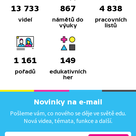
13 733
867
4 838
videí
námětů do
pracovních
výuky
listů
1 161
149
pořadů
edukativních
her
Novinky na e-mail
Pošleme vám, co nového se děje ve světě edu.
Nová videa, témata, funkce a další.