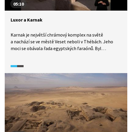
05:10
Luxor a Karnak
Karnak je největší chrámový komplex na světě
a nachází se ve městě Veset neboli v Thébách. Jeho
moci se obávala řada egyptských faraónů. Byl
střediskem boha Amona a jeho kněží představovali
stát ve státě. Zabírá plochu téměř 600 hektarů a stavěl
se přes 1000 let. Pojďte se s námi na tento komplexní
chrám podívat.