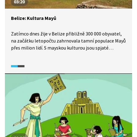
03:20
Belize: Kultura Mayů
Zatímco dnes žije v Belize přibližně 300 000 obyvatel,
na začátku letopočtu zahrnovala tamní populace Mayů
přes milion lidí. S mayskou kulturou jsou spjaté
pyramidy, které dokládají její vyspělost. Začaly se
stavět již 1500 let před naším letopočtem. Vydáme se
do někdejšího mayského střediska, Caracolu, kde si
připomeneme historii této civilizace. Jak tato kultura
zanikla?