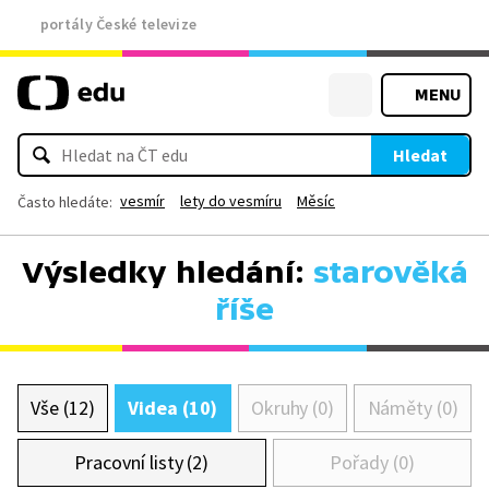
portály České televize
MENU
Hledat
vesmír
lety do vesmíru
Měsíc
Často hledáte:
Výsledky hledání:
starověká
říše
Vše (12)
Videa (10)
Okruhy (0)
Náměty (0)
Pracovní listy (2)
Pořady (0)