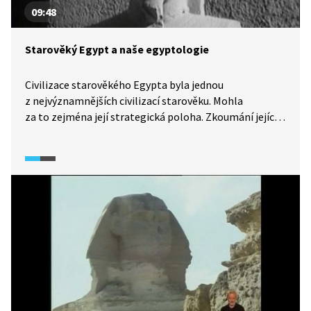
09:48
Starověký Egypt a naše egyptologie
Civilizace starověkého Egypta byla jednou
z nejvýznamnějších civilizací starověku. Mohla
za to zejména její strategická poloha. Zkoumání jejích
dějin začalo poměrně pozdě, na počátku 19. století.
Česká egyptologie má pak své počátky před více než
sto lety. Od té doby objevili českoslovenští a čeští
archeologové celou řadu významných egyptských
památek, což zájem o egyptologii jen zvedlo.