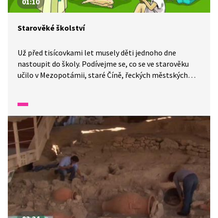
01:10
Starověké školství
Už před tisícovkami let musely děti jednoho dne
nastoupit do školy. Podívejme se, co se ve starověku
učilo v Mezopotámii, staré Číně, řeckých městských
státech Athénách a Spartě nebo v Římské říši. Žáci se
tenkrát učili psát klínovým písmem, které vyrývali
do hliněných tabulek pisátkem z rákosu. Sparťanští
chlapci opouštěli své rodiče již v sedmi letech, aby se
školili na vojáky. Uvidíte, že vzdělávání nebývalo vždy
nejveselejší.