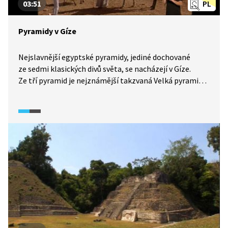
03:51
PL
Pyramidy v Gíze
Nejslavnější egyptské pyramidy, jediné dochované
ze sedmi klasických divů světa, se nacházejí v Gíze.
Ze tří pyramid je nejznámější takzvaná Velká pyramida
neboli Chufuova (Cheopsova) pyramida. Jejím
průzkumem se zabývala řada archeologů a byla
zdrojem různých teorií o svém vzniku. Kvůli
neuvěřitelnému množství turistů bude tato oblast
možná v budoucnu uzavřena. Pojďte se sem s námi
podívat.