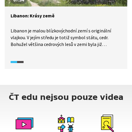
Libanon: Krásy země
Libanon je malou blízkovýchodní zemí s originální
vlajkou. V jejím středu je totiž symbol státu, cedr.
Bohužel většina cedrových lesů v zemi byla již
vykácena. Libanon má nesmírně bohatou historii.
Na jeho území se rozkládala starověká Fénická říše,
později byl součástí Římské říše či Byzance. Proto je
zde nepřeberné množství vzácných historických
památek z různých období. Současnost Libanonu je
poněkud méně veselá, země se silně dotkl vleklý
konflikt v sousední Sýrii, který do Libanonu vyhnal
ČT edu nejsou pouze videa
statisíce uprchlíků.