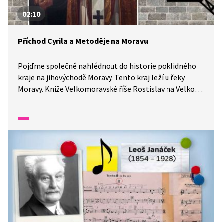
02:10
Příchod Cyrila a Metoděje na Moravu
Pojďme společně nahlédnout do historie poklidného
kraje na jihovýchodě Moravy. Tento kraj leží u řeky
Moravy. Kníže Velkomoravské říše Rostislav na Velkou
Moravu pozval Cyrila a Metoděje. Tito věrozvěstové zde
šířili úspěšně křesťanství.