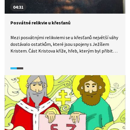
04:31
Posvátné relikvie u křesťanů
Mezi posvátnými relikviemi se u křesťanů největší váhy
dostávalo ostatkům, které jsou spojeny s Ježíšem
Kristem. Část Kristova kříže, hřeb, kterým byl přibit
na kříž, dva trny z trnové koruny a nápis, který
zvěstoval, že tento umučený a ukřižovaný člověk je
Král Židů, najdeme v římské bazilice svatého Kříže
v Jeruzalémě. Patrně největší senzaci, diskuze a spory
však vyvolává Ježíšova relikvie Turínské plátno.
Tajemná relikvie krví potřísněného plátna s mužskou
postavou, jejíž rysy jsou evidentně poznamenány
podstoupeným mučením, nenechává spát vědce ani
historiky.