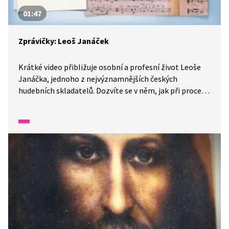
01:47
Zprávičky: Leoš Janáček
Krátké video přibližuje osobní a profesní život Leoše
Janáčka, jednoho z nejvýznamnějších českých
hudebních skladatelů. Dozvíte se v něm, jak při procesu
tvorby čerpal inspiraci z moravského folklóru
a každodenního života. Video představuje také jeho
nejznámější díla jako opery Její pastorkyňa či Liška
Bystrouška.