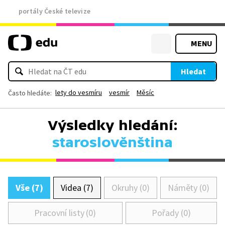
portály České televize
MENU
Hledat
lety do vesmíru
vesmír
Měsíc
Často hledáte:
Výsledky hledání:
staroslověnština
Vše (7)
Videa (7)
Okruhy (0)
Náměty (0)
Pracovní listy (0)
Pořady (0)