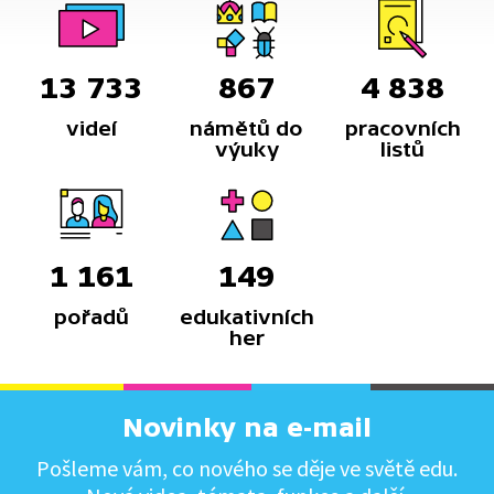
13 733
867
4 838
videí
námětů do
pracovních
výuky
listů
1 161
149
pořadů
edukativních
her
Novinky na e-mail
Pošleme vám, co nového se děje ve světě edu.