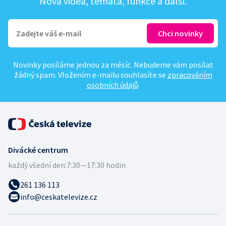
Nová videa, témata, funkce a další.
Novinky posíláme jednou za měsíc. Nebudeme vám posílat
žádný spam. Vložením e-mailu souhlasíte se
zpracováním
osobních údajů
.