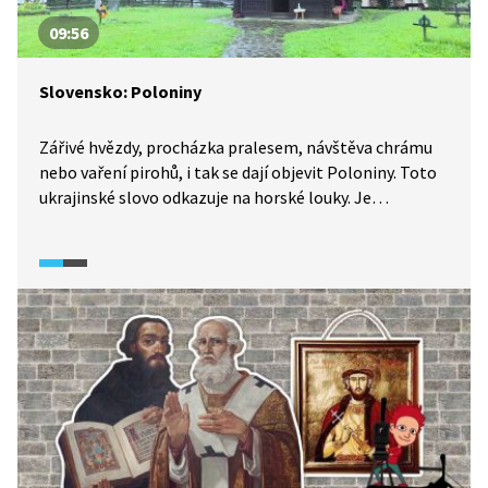
09:56
Slovensko: Poloniny
Zářivé hvězdy, procházka pralesem, návštěva chrámu
nebo vaření pirohů, i tak se dají objevit Poloniny. Toto
ukrajinské slovo odkazuje na horské louky. Je
to zapomenutý kout Slovenska s nejtmavší oblohou
v zemi, kde můžete slyšet rusínský jazyk a v kostelích
zní liturgie ve staroslověnštině. Stále živá je tradice
psaní ikon, náboženských obrazů používaných
ve východních křesťanských církvích – pravoslavné
a řeckokatolické. Národní park Poloniny na pomezí
Slovenska, Polska a Ukrajiny z velké části pokrývají
bukové pralesy, nejcennější z nich jsou zapsány
na seznamu UNESCO.