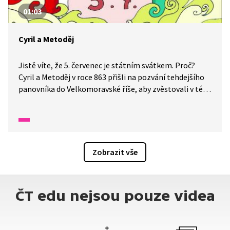
01:03
Cyril a Metoděj
Jistě víte, že 5. červenec je státním svátkem. Proč?
Cyril a Metoděj v roce 863 přišli na pozvání tehdejšího
panovníka do Velkomoravské říše, aby zvěstovali v té
době novou křesťanskou víru. Povedlo se jim také
sestavit první slovanské písmo i přeložit křesťanské
spisy do staroslověnštiny.
Zobrazit vše
ČT edu nejsou pouze videa