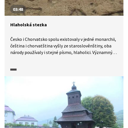
03:48
Hlaholská stezka
Česko i Chorvatsko spolu existovaly v jedné monarchii,
čeština i chorvatština vyšly ze staroslověnštiny, oba
národy používaly i stejné písmo, hlaholici. Významným
archeologickým nálezem a zároveň nejstarší písemnou
památkou v Chorvatsku je deska z Bašky neboli bašská
(baščanská) deska, tabulka s vyrytým třináctiřádkovým
nápisem v hlaholici, která vznikla kolem roku 1100.