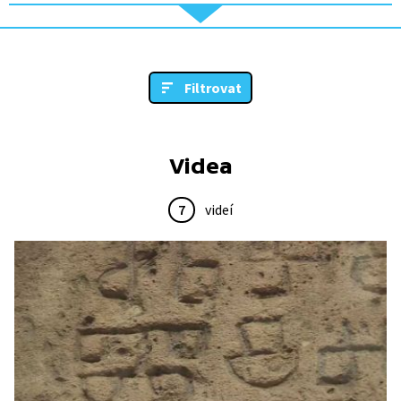
Filtrovat
Videa
7
videí