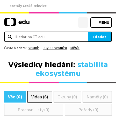
portály České televize
MENU
Hledat
vesmír
lety do vesmíru
Měsíc
Často hledáte:
Výsledky hledání:
stabilita
ekosystému
Vše (6)
Videa (6)
Okruhy (0)
Náměty (0)
Pracovní listy (0)
Pořady (0)