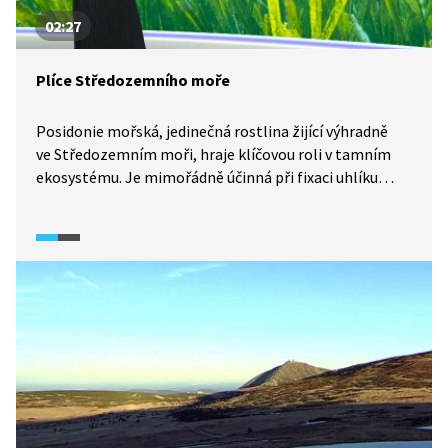
02:27
Plíce Středozemního moře
Posidonie mořská, jedinečná rostlina žijící výhradně
ve Středozemním moři, hraje klíčovou roli v tamním
ekosystému. Je mimořádně účinná při fixaci uhlíku
a produkci kyslíku, a činí tak dokonce efektivněji než
tropické deštné lesy. Na podmořské louky posidonie
má ale významný vliv klimatická změna. S rostoucí
teplotou moří je ohrožen její růst.