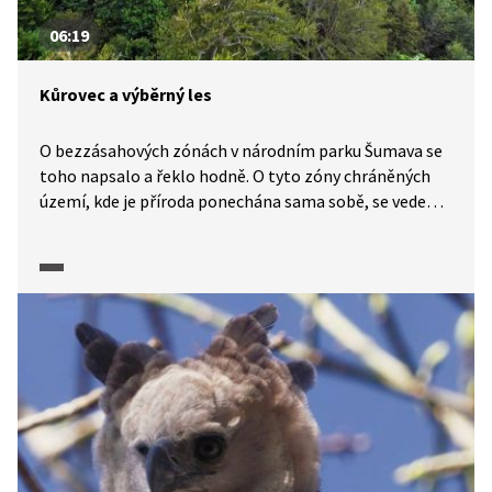
06:19
Kůrovec a výběrný les
O bezzásahových zónách v národním parku Šumava se
toho napsalo a řeklo hodně. O tyto zóny chráněných
území, kde je příroda ponechána sama sobě, se vede
a vedlo mnoho sporů. Na Šumavě a v Pošumaví jsou
však i lesy hospodářské. Tam je cíl jiný. Trvale v lese
hospodařit. Rakouský klášter Schlägl nebo Městské
lesy Volary se o to snaží pokud možno citlivým
způsobem, výběrným hospodařením bez smrkových
monokultur, které co nejvíce respektuje přírodní
procesy. Těžba jednotlivých stromů místo holoseče
vede k lesu různorodému, různověkému a odolnému
vůči počasí a kůrovcovým kalamitám.