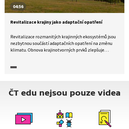
04:56
Revitalizace krajiny jako adaptační opatření
Revitalizace rozmanitých krajinných ekosystémů jsou
nezbytnou součástí adaptačních opatření na změnu
klimatu. Obnova krajinotvorných prvků zlepšuje
mikroklima, posiluje retenci vody, zvyšuje biodiverzitu,
podporuje stabilitu a estetickou funkci krajiny nebo
zajišťuje její prostupnost. Pojďte se s námi podívat
na příklady míst, kde to funguje.
ČT edu nejsou pouze videa