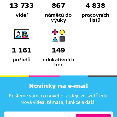
13 733
867
4 838
videí
námětů do
pracovních
výuky
listů
1 161
149
pořadů
edukativních
her
Novinky na e-mail
Pošleme vám, co nového se děje ve světě edu.
Nová videa, témata, funkce a další.