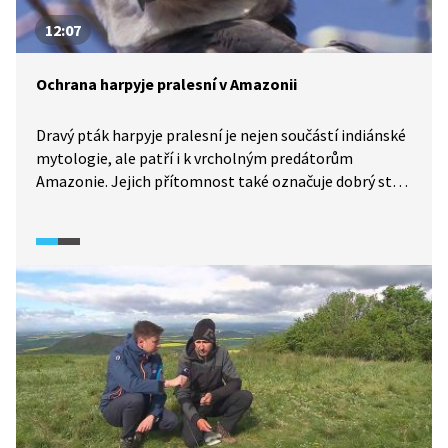
12:07
Ochrana harpyje pralesní v Amazonii
Dravý pták harpyje pralesní je nejen součástí indiánské
mytologie, ale patří i k vrcholným predátorům
Amazonie. Jejich přítomnost také označuje dobrý stav
ekosystému. Ochraně harpyjí se věnuje venezuelská
organizace Esfera, jejíž členové nám v následující
reportáži představí, jak s těmito pozoruhodnými dravci
pracují.