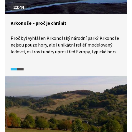
22:44
Krkonoše – proč je chránit
Proč byl vyhlášen Krkonošský národní park? Krkonoše
nejsou pouze hory, ale i unikátní reliéf modelovaný
ledovci, ostrov tundry uprostřed Evropy, typické horské
boudy nebo pestré ekosystémy podmíněné tradiční
hospodářskou činností obyvatel, kteří naše nejvyšší
pohoří kdysi kolonizovali.