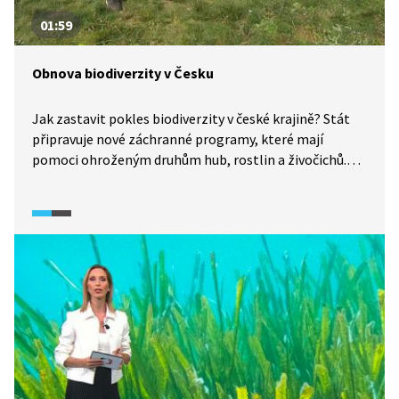
01:59
Obnova biodiverzity v Česku
Jak zastavit pokles biodiverzity v české krajině? Stát
připravuje nové záchranné programy, které mají
pomoci ohroženým druhům hub, rostlin a živočichů.
Úbytek biodiverzity je povětšinou způsobený tím, že je
krajina buď příliš intenzivně obhospodařovaná, nebo je
naopak ponechána ladem tam, kde byla dříve citlivě
kultivována.