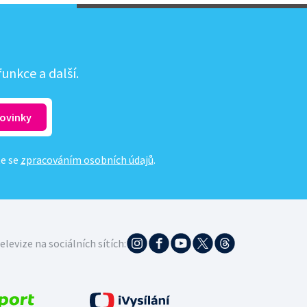
unkce a další.
te se
zpracováním osobních údajů
.