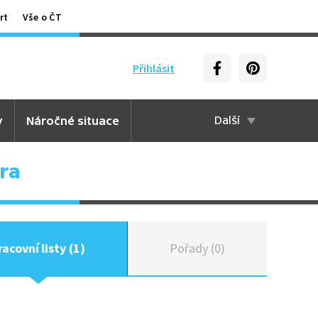
rt
Vše o ČT
Přihlásit
y
Náročné situace
Další
ra
racovní listy (1)
Pořady (0)