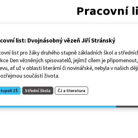
Pracovní l
covní list: Dvojnásobný vězeň Jiří Stránský
ovní list pro žáky druhého stupně základních škol a středních
kce Den vězněných spisovatelů, jejímž cílem je připomenout
evu, ať už v oblasti literární či novinářské, nebyla v našich dě
ozřejmou součástí života.
stupeň ZŠ
Střední škola
ČJ a literatura