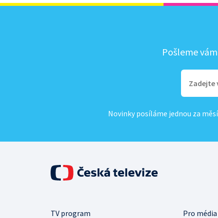
Pošleme vám, 
Novinky posíláme jednou za měsí