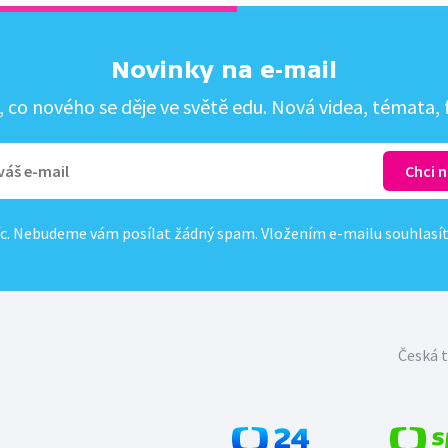
Novinky na e-mail
co nového se děje ve světě edu. Nová videa, témata, f
c. Nebudeme vám posílat žádný spam. Vložením e-mailu souhlasí