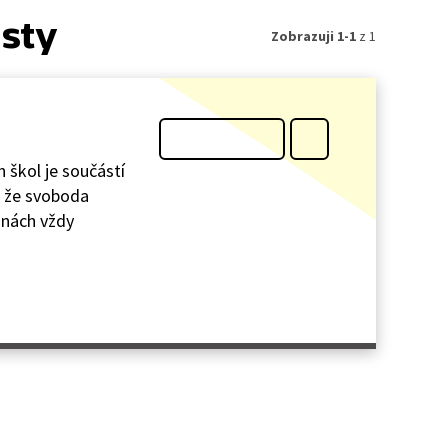
isty
Zobrazuji 1-1
z 1
 škol je součástí
, že svoboda
jinách vždy