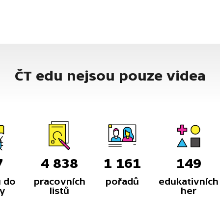
ČT edu nejsou pouze videa
7
4 838
1 161
149
 do
pracovních
pořadů
edukativních
y
listů
her