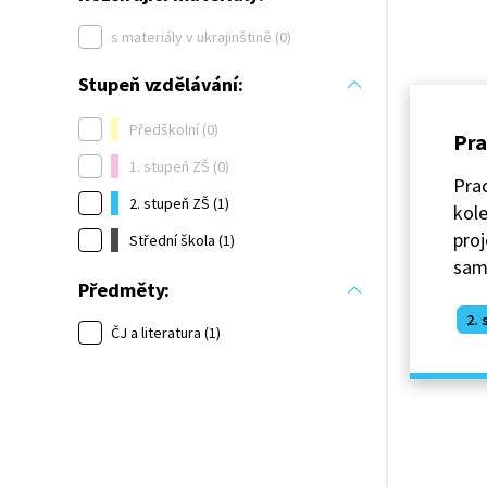
s materiály v ukrajinštině (0)
Stupeň vzdělávání:
Předškolní (0)
Pra
1. stupeň ZŠ (0)
Prac
2. stupeň ZŠ (1)
kole
proj
Střední škola (1)
sam
Předměty:
2. 
ČJ a literatura (1)