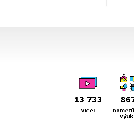
13 733
86
videí
námětů
výuk