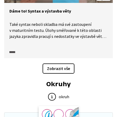
Dáme to! Syntax a výstavba věty
Také syntax neboli skladba má své zastoupení
v maturitním testu. Úlohy směřované k této oblasti
jazyka zpravidla pracují s nedostatky ve výstavbě věty
nebo souvětí. V takových úlohách se po řešiteli testu
často chce, aby vyřešil, co patří na vynechané místo
ve výchozím textu. Jak může řešení takové úlohy
vypadat?
Zobrazit vše
Okruhy
1
okruh