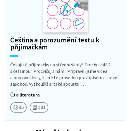
Čeština a porozumění textu k
přijímačkám
Čekají tě přijímačky na střední školy? Trochu válčíš
s češtinou? Procvičuj s námi. Připravili jsme videa
a pracovní listy, které tě provedou pravopisem a slovní
zásobou. Vyzkoušíš si také spoustu…
ČJ a literatura
35
101