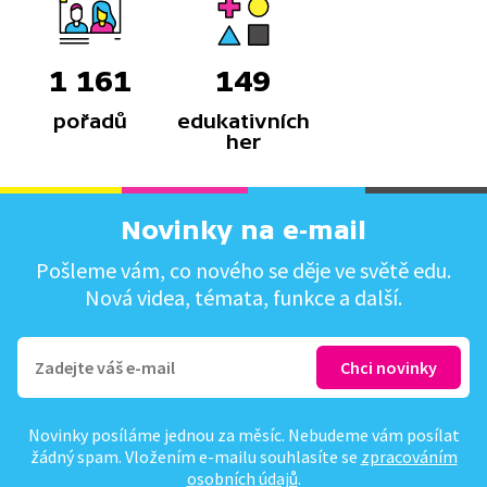
1 161
149
pořadů
edukativních
her
Novinky na e-mail
Pošleme vám, co nového se děje ve světě edu.
Nová videa, témata, funkce a další.
Novinky posíláme jednou za měsíc. Nebudeme vám posílat
žádný spam. Vložením e-mailu souhlasíte se
zpracováním
osobních údajů
.