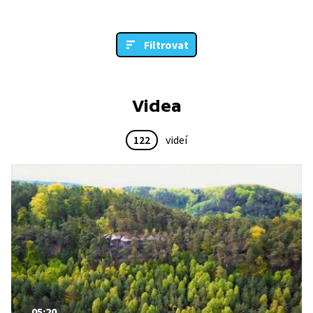
Filtrovat
Videa
122
videí
05:20