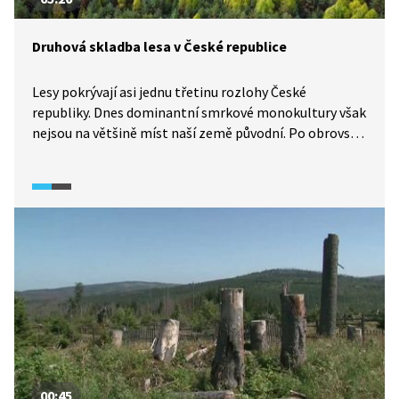
Druhová skladba lesa v České republice
Lesy pokrývají asi jednu třetinu rozlohy České
republiky. Dnes dominantní smrkové monokultury však
nejsou na většině míst naší země původní. Po obrovské
kůrovcové kalamitě posledních let se však situace
českých lesů výrazně proměňuje a druhová skladba
nově vysázených lesů je výrazně bohatší.
00:45