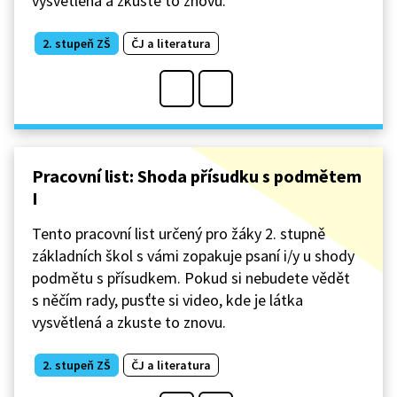
vysvětlená a zkuste to znovu.
2. stupeň ZŠ
ČJ a literatura
Pracovní list: Shoda přísudku s podmětem
I
Tento pracovní list určený pro žáky 2. stupně
základních škol s vámi zopakuje psaní i/y u shody
podmětu s přísudkem. Pokud si nebudete vědět
s něčím rady, pusťte si video, kde je látka
vysvětlená a zkuste to znovu.
2. stupeň ZŠ
ČJ a literatura