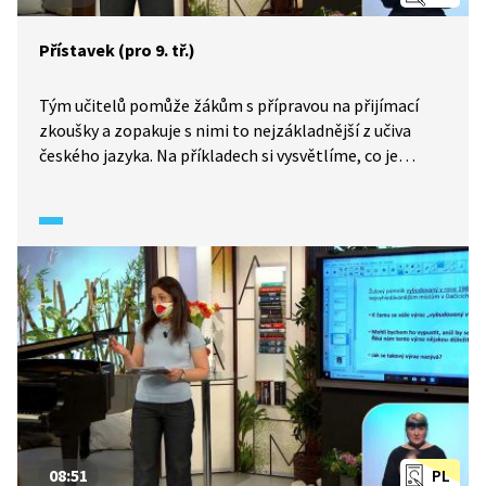
Přístavek (pro 9. tř.)
Tým učitelů pomůže žákům s přípravou na přijímací
zkoušky a zopakuje s nimi to nejzákladnější z učiva
českého jazyka. Na příkladech si vysvětlíme, co je
přístavek, jak ho můžeme ve větě identifikovat a jakou
ve větě plní funkci.
08:51
PL