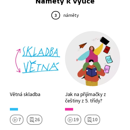
Náměty k výuce
3
náměty
Větná skladba
Jak na přijímačky z
češtiny z 5. třídy?
7
26
19
10