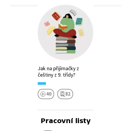
Jak na přijímačky z
češtiny z 9. třídy?
40
82
Pracovní listy