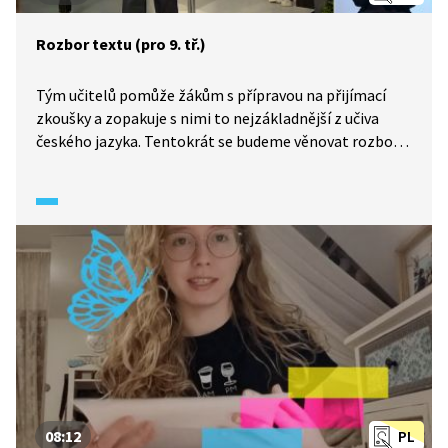
Rozbor textu (pro 9. tř.)
Tým učitelů pomůže žákům s přípravou na přijímací
zkoušky a zopakuje s nimi to nejzákladnější z učiva
českého jazyka. Tentokrát se budeme věnovat rozboru
textu: zodpovíme si několik otázek k obsahu textu
a poté se soustředíme především na jevy z oblasti
skladby.
08:12
PL