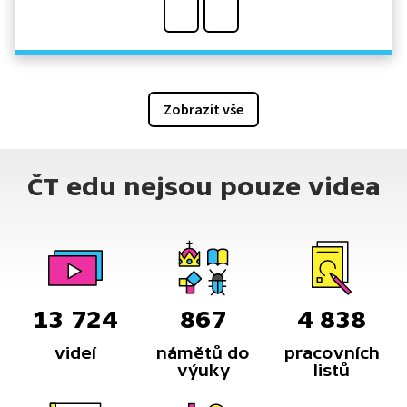
Zobrazit vše
ČT edu nejsou pouze videa
13 724
867
4 838
videí
námětů do
pracovních
výuky
listů