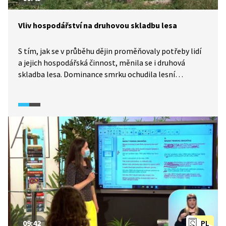
Vliv hospodářství na druhovou skladbu lesa
S tím, jak se v průběhu dějin proměňovaly potřeby lidí
a jejich hospodářská činnost, měnila se i druhová
skladba lesa. Dominance smrku ochudila lesní
ekosystém o jeho pestrost a biodiverzitu.
09:42
PL