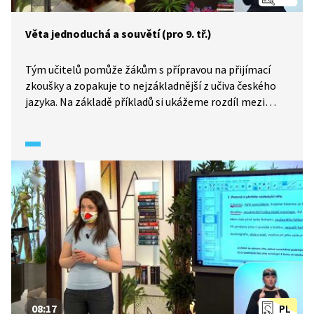
Věta jednoduchá a souvětí (pro 9. tř.)
Tým učitelů pomůže žákům s přípravou na přijímací
zkoušky a zopakuje to nejzákladnější z učiva českého
jazyka. Na základě příkladů si ukážeme rozdíl mezi
větou jednoduchou a souvětím a procvičíme také pár
dalších jevů ze skladby, například věty hlavní a vedlejší.
08:17
PL