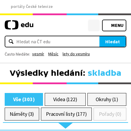
portály České televize
MENU
Hledat
vesmír
Měsíc
lety do vesmíru
Často hledáte:
Výsledky hledání:
skladba
Vše (303)
Videa (122)
Okruhy (1)
Náměty (3)
Pracovní listy (177)
Pořady (0)