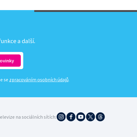
unkce a další.
te se
zpracováním osobních údajů
.