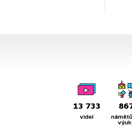
13 733
86
videí
námětů
výuk