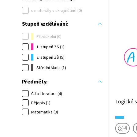
s materiály v ukrajinštině (0)
Stupeň vzdělávání:
Předškolní (0)
1. stupeň ZŠ (1)
2. stupeň ZŠ (5)
Střední škola (1)
Předměty:
ČJ a literatura (4)
Logické s
Dějepis (1)
Matematika (3)
4