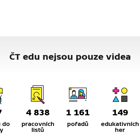
ČT edu nejsou pouze videa
7
4 838
1 161
149
 do
pracovních
pořadů
edukativních
y
listů
her