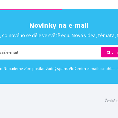
Novinky na e-mail
co nového se děje ve světě edu. Nová videa, témata, f
c. Nebudeme vám posílat žádný spam. Vložením e-mailu souhlasí