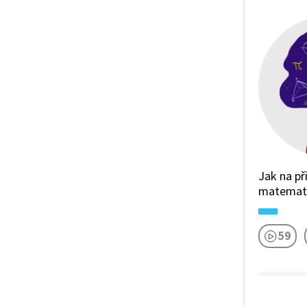
Jak na př
matemat
59