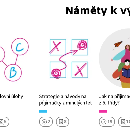
Náměty k v
lovní úlohy
Strategie a návody na
Jak na přijíma
přijímačky z minulých let
z 5. třídy?
5
2
8
19
1