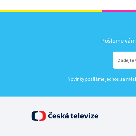
Pošleme vám, 
Novinky posíláme jednou za měsí