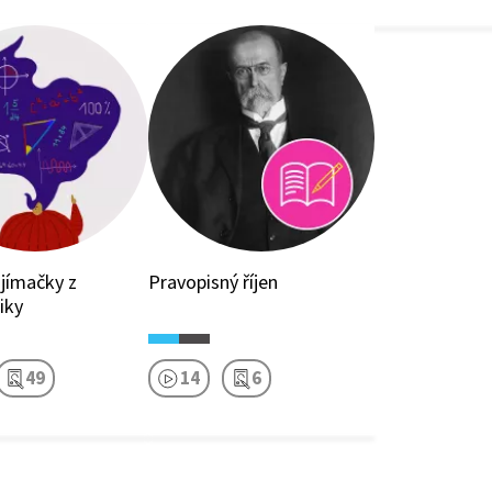
ijímačky z
Pravopisný říjen
iky
49
14
6