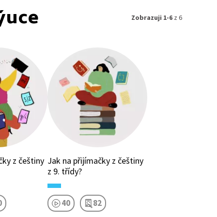
ýuce
Zobrazuji 1-6
z 6
čky z češtiny
Jak na přijímačky z češtiny
z 9. třídy?
0
40
82