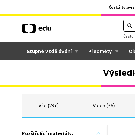
Česká televiz
Často 
Stupně vzdělávání
Předměty
Ok
Výsled
Vše (297)
Videa (36)
Rozšiřující materiály: