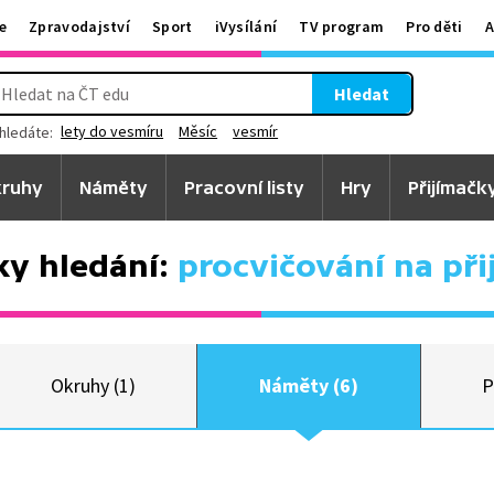
e
Zpravodajství
Sport
iVysílání
TV program
Pro děti
A
Hledat
lety do vesmíru
Měsíc
vesmír
hledáte:
ruhy
Náměty
Pracovní listy
Hry
Přijímačk
ky hledání:
procvičování na při
Okruhy (1)
Náměty (6)
P