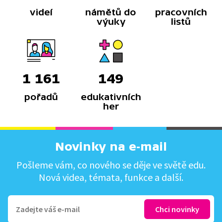
videí
námětů do
pracovních
výuky
listů
1 161
149
pořadů
edukativních
her
Novinky na e-mail
Pošleme vám, co nového se děje ve světě edu.
Nová videa, témata, funkce a další.