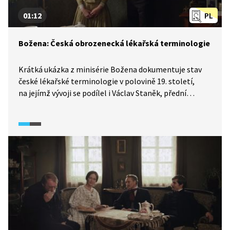
01:12
PL
Božena: Česká obrozenecká lékařská terminologie
Krátká ukázka z minisérie Božena dokumentuje stav
české lékařské terminologie v polovině 19. století,
na jejímž vývoji se podílel i Václav Staněk, přední
představitel pražské vlastenecké společnosti. Boženu
Němcovou jako českou vlastenku vývoj jazyka
samozřejmě zajímal.