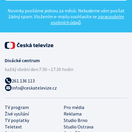
Novinky posíláme jednou za měsíc. Nebudeme vám posílat
žádný spam. Vložením e-mailu souhlasíte se
zpracováním
osobních údajů
.