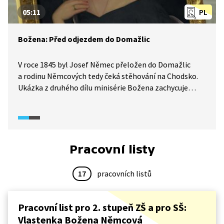
05:11
PL
Božena: Před odjezdem do Domažlic
V roce 1845 byl Josef Němec přeložen do Domažlic
a rodinu Němcových tedy čeká stěhování na Chodsko.
Ukázka z druhého dílu minisérie Božena zachycuje
vznik portrétu Boženy Němcové, který před jejich
odjezdem pořídil Josef Hellich. Němcová se pomalu
stává žádanou autorkou, dostává se jí uznání české
vlastenecké společnosti, patrný je ovšem také
nesoulad mezi ní a jejím manželem.
Pracovní listy
17
pracovních listů
Pracovní list pro 2. stupeň ZŠ a pro SŠ:
Vlastenka Božena Němcová