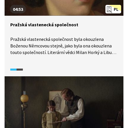
04:53
PL
Pražská vlastenecká společnost
Pražská vlastenecká společnost byla okouzlena
Boženou Němcovou stejně, jako byla ona okouzlena
touto společností. Literární vědci Milan Horký a Libuše
Heczková a geolog Václav Cílek hovoří
o skutečnostech, které formovaly vlastenectví
mimořádné a rozporuplné osobnosti našich dějin,
Boženy Němcové.