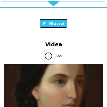
Filtrovat
Videa
5
videí