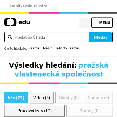
portály České televize
MENU
Hledat
vesmír
Měsíc
lety do vesmíru
Často hledáte:
Výsledky hledání:
pražská
vlastenecká společnost
Vše (22)
Videa (5)
Okruhy (0)
Náměty (0)
Pracovní listy (17)
Pořady (0)