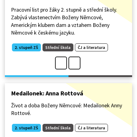
Pracovní list pro žáky 2. stupně a střední školy.
Zabývá vlastenectvím Boženy Němcové,
Americkým klubem dam a vztahem Boženy
Němcové k českému jazyku.
2. stupeň ZŠ
Střední škola
ČJ a literatura
Medailonek: Anna Rottová
Život a doba Boženy Němcové: Medailonek Anny
Rottové.
2. stupeň ZŠ
Střední škola
ČJ a literatura