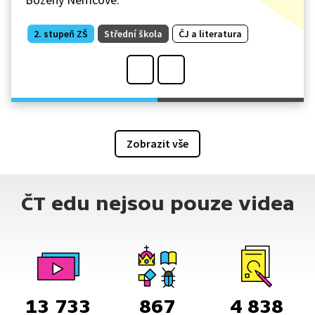
2. stupeň ZŠ
Střední škola
ČJ a literatura
Zobrazit vše
ČT edu nejsou pouze videa
13 733
867
4 838