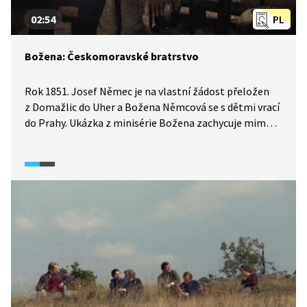
02:54
PL
Božena: Českomoravské bratrstvo
Rok 1851. Josef Němec je na vlastní žádost přeložen
z Domažlic do Uher a Božena Němcová se s dětmi vrací
do Prahy. Ukázka z minisérie Božena zachycuje mimo
jiné debatu Boženy Němcové s Karlem Havlíčkem
Borovským, Janem Helceletem a Josefem Čejkou
o Českomoravském bratrstvu, které mělo na Boženu
Němcovou značný vliv. Šlo o sdružení lidí, které
spojovala myšlenka, že poměry ve společnosti lze
zlepšit na základě vzájemné lásky, porozumění
a spolupráce.