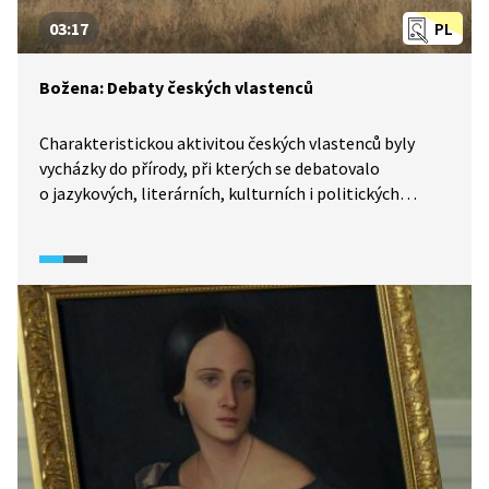
03:17
PL
Božena: Debaty českých vlastenců
Charakteristickou aktivitou českých vlastenců byly
vycházky do přírody, při kterých se debatovalo
o jazykových, literárních, kulturních i politických
otázkách. Pasáž z druhého dílu minisérie Božena
ukazuje vycházku, při níž se vede debata o vztahu
k Rusku. Tématem vášnivé rozpravy Tyla s Havlíčkem je
Tylovo dílo Poslední Čech, dojde i na deklamování
veršů, do kterého se zapojí také Němcová.