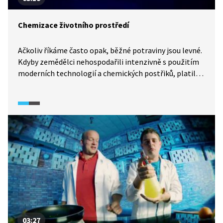
Chemizace životního prostředí
Ačkoliv říkáme často opak, běžné potraviny jsou levné.
Kdyby zemědělci nehospodařili intenzivně s použitím
moderních technologií a chemických postřiků, platili
bychom za jídlo mnohem více. Podobně jako pro naše
peněženky, i pro zemědělce je intenzita produkce
ekonomicky výhodnější. Avšak pro přírodu a zdraví
člověka je to katastrofa. Chemie využívaná
v zemědělství se dostává do půdy, na které se pěstují
naše potraviny, nebo do vody, kterou pijeme.
03:27