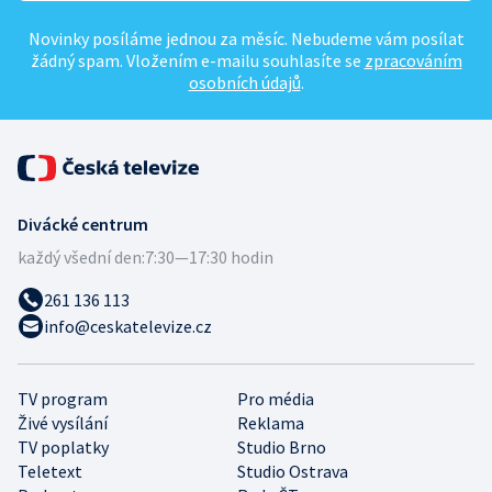
Novinky posíláme jednou za měsíc. Nebudeme vám posílat
žádný spam. Vložením e-mailu souhlasíte se
zpracováním
osobních údajů
.