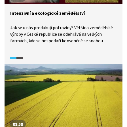
Intenzivní a ekologické zemědělství
Jak se u nás produkují potraviny? Většina zemědělské
výroby v České republice se odehrává na velkých
farmách, kde se hospodaří konvenčně se snahou
o maximální výnosy. To znamená s použitím chemie
s cílem dostat z půdy maximum. Důsledky na životní
prostředí jsou dalekosáhlé. Orná půda ale ubývá, stejně
jako zemědělská zvířata. Naproti tomu existují
ekologické farmy, i když je jich jen zlomek, kde se
hospodaří bez chemie, hospodářská zvířata žijí v jim
přirozeném prostředí. Produkty ekologického
zemědělství jsou tak zdravější, ale také dražší
a náročnější na pracovní sílu. Mohlo by takto fungovat
celé české zemědělství?
08:58