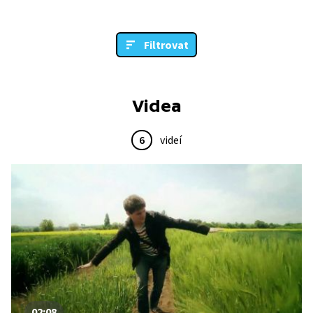
Filtrovat
Videa
6
videí
02:08