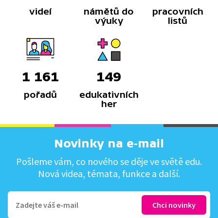
videí
námětů do
pracovních
výuky
listů
1 161
149
pořadů
edukativních
her
Novinky na e-mail
Pošleme vám, co nového se děje ve světě edu.
Nová videa, témata, funkce a další.