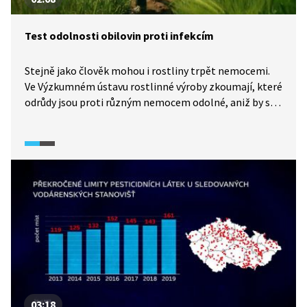
Test odolnosti obilovin proti infekcím
Stejně jako člověk mohou i rostliny trpět nemocemi.
Ve Výzkumném ústavu rostlinné výroby zkoumají, které
odrůdy jsou proti různým nemocem odolné, aniž by se
na ně musely aplikovat chemické ochranné postřiky.
03:18