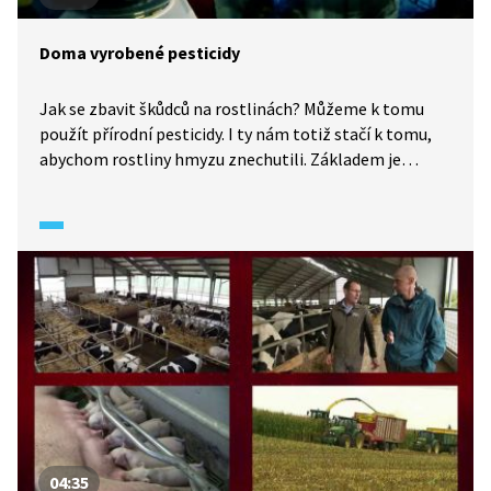
Doma vyrobené pesticidy
Jak se zbavit škůdců na rostlinách? Můžeme k tomu
použít přírodní pesticidy. I ty nám totiž stačí k tomu,
abychom rostliny hmyzu znechutili. Základem je
česnek, cibule a pálivá paprika. Voňavější alternativou
mohou být chemické látky obsažené v pomerančích
a citronech. Jednoduché pesticidy si můžeme připravit
snadno a rychle i doma.
04:35