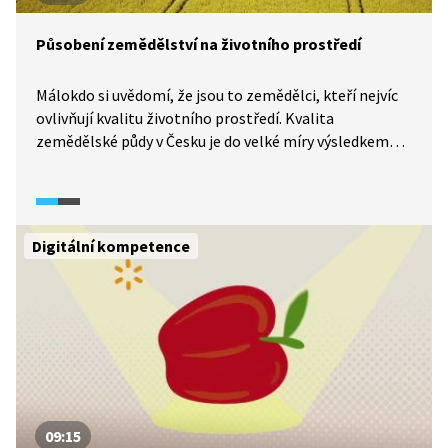
Působení zemědělství na životního prostředí
Málokdo si uvědomí, že jsou to zemědělci, kteří nejvíc
ovlivňují kvalitu životního prostředí. Kvalita
zemědělské půdy v Česku je do velké míry výsledkem
intenzivního způsobu hospodaření zemědělských
velkopodniků, které není udržitelné. Patří k němu
eroze, kontaminace podzemních vod nebo struktura
samotné půdy, která brání tolik potřebnému vsakování
Digitální kompetence
srážkové vody. Ladislav Miko a Václav Cílek
v souvislostech vysvětlují důsledky a nabízejí
alternativu v podobě udržitelného způsobu
zemědělské výroby.
09:15