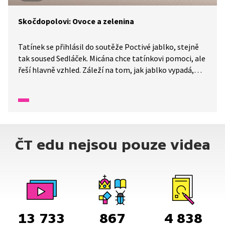
Skočdopolovi: Ovoce a zelenina
Tatínek se přihlásil do soutěže Poctivé jablko, stejně
tak soused Sedláček. Micána chce tatínkovi pomoci, ale
řeší hlavně vzhled. Záleží na tom, jak jablko vypadá,
aby dobře chutnalo? Co stojí za leskem jablek? Co jsou
to pesticidy a proč je někteří sadaři používají? A jak se
poctivě starat o jablka? Vysvětlíme si.
ČT edu nejsou pouze videa
13 733
867
4 838