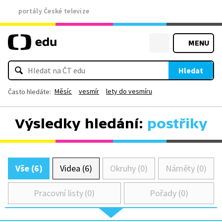
portály České televize
MENU
Hledat
Měsíc
vesmír
lety do vesmíru
Často hledáte:
Výsledky hledání:
postřiky
Vše (6)
Videa (6)
Okruhy (0)
Náměty (0)
Pracovní listy (0)
Pořady (0)