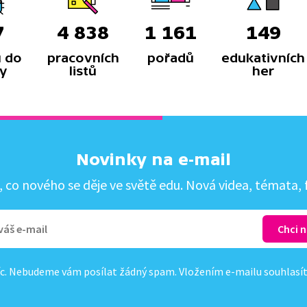
7
4 838
1 161
149
 do
pracovních
pořadů
edukativních
y
listů
her
Novinky na e-mail
co nového se děje ve světě edu. Nová videa, témata, f
c. Nebudeme vám posílat žádný spam. Vložením e-mailu souhlasí