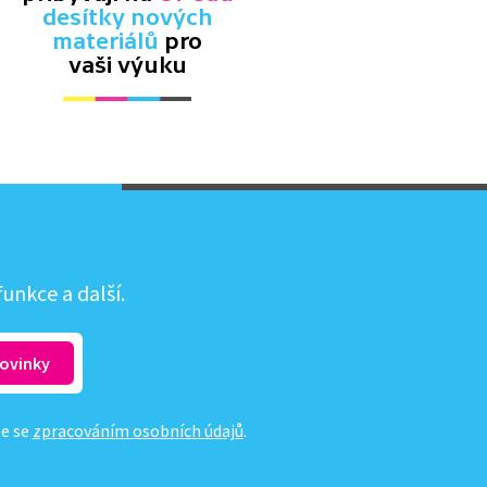
desítky nových
materiálů
pro
vaši výuku
unkce a další.
te se
zpracováním osobních údajů
.