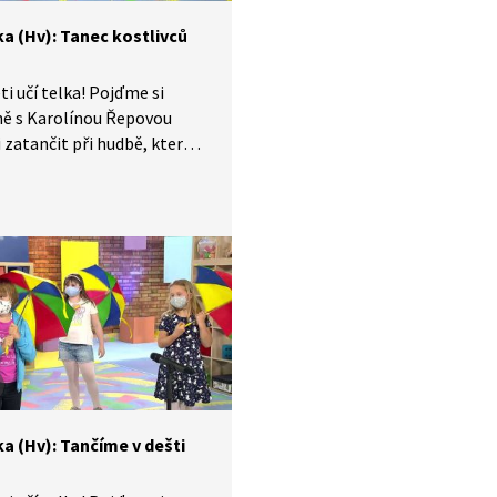
ka (Hv): Tanec kostlivců
ti učí telka! Pojďme si
ně s Karolínou Řepovou
 zatančit při hudbě, kterou
Camille Saint-Saens. Nálada
murná a chrastění kostí
u zní, protože skladba se
 Tanec kostlivců. Kosti
de představovat jedna
a jedna krátká laťka.
a (Hv): Tančíme v dešti