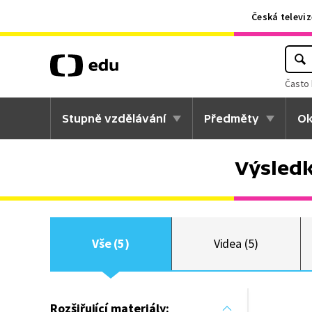
Česká televiz
Často 
Stupně vzdělávání
Předměty
Ok
Výsledk
Vše (5)
Videa (5)
Rozšiřující materiály: