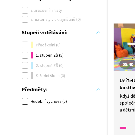
s pracovními listy
s materiály v ukrajinštině (0)
Stupeň vzdělávání:
Předškolní (0)
1. stupeň ZŠ (5)
05:40
2. stupeň ZŠ (0)
Střední škola (0)
UčíTel
kostli
Předměty:
Když dě
Hudební výchova (5)
společ
a dětmi
kterou 
pochmu
budeme