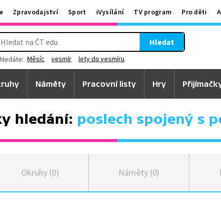
e
Zpravodajství
Sport
iVysílání
TV program
Pro děti
A
Hledat
Měsíc
vesmír
lety do vesmíru
hledáte:
ruhy
Náměty
Pracovní listy
Hry
Přijímačk
y hledání:
poslech spojený s 
Okruhy (0)
Náměty (0)