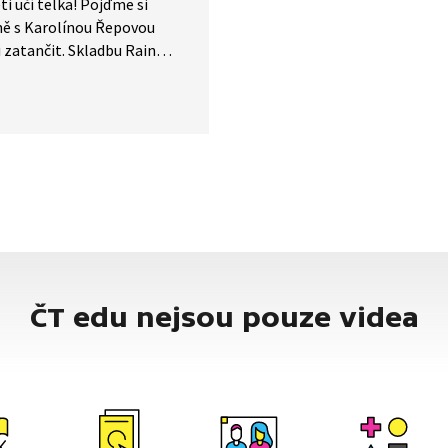
ti učí telka! Pojďme si
ně s Karolínou Řepovou
 zatančit. Skladbu Rain
japonský skladatel Ryuichi
to. Protože budeme tančit
, potřebujeme deštník
uknutý balónek, který nám
vuje kapku. A nyní se již
ouchejme do krásné hudby.
ČT edu nejsou pouze videa