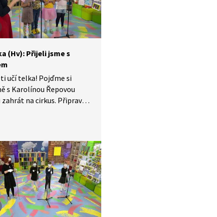
a (Hv): Přijeli jsme s
em
ti učí telka! Pojďme si
ně s Karolínou Řepovou
 zahrát na cirkus. Připravte
adiční hudební nástroje:
, poklice, sáček. Fantazii se
ekladou. Hudbu spojíme
 pohybem, tak pozor
us.