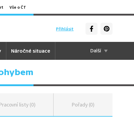
rt
Vše o ČT
Přihlásit
y
Náročné situace
Další
pohybem
Pracovní listy (0)
Pořady (0)