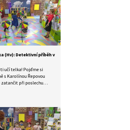
rozcvička.
a (Hv): Detektivní příběh v
ti učí telka! Pojďme si
ně s Karolínou Řepovou
 zatančit při poslechu
kterou složil Ryuichi
to. Potřebujeme
utý balónek a deštník,
 skladba se jmenuje Rain.
 který hudba vypráví, je tak
detektivní. Nechte se
it!