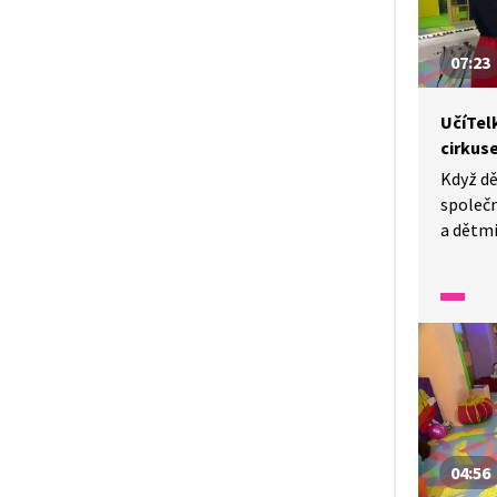
07:23
UčíTelk
cirkus
Když dě
společ
a dětmi
si netr
vařečky
meze n
opět s
na rytm
04:56