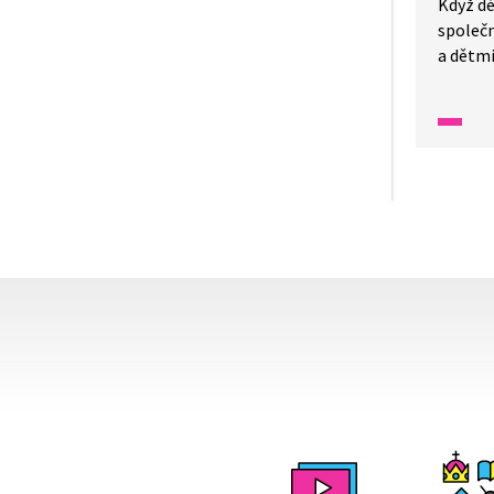
Když dě
společ
a dětmi
napsal 
Sakamo
v dešti
a nafo
předsta
zaposl