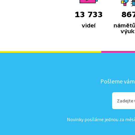
13 733
86
videí
námětů
výuk
Pošleme vám, 
Novinky posíláme jednou za měsí