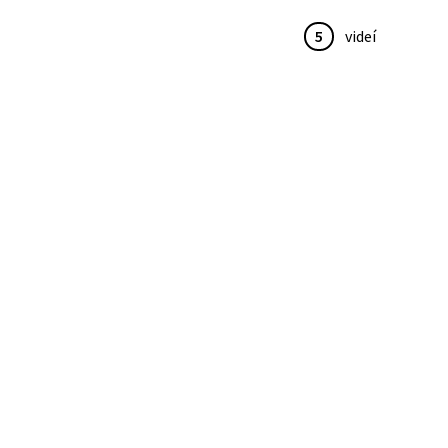
5
videí