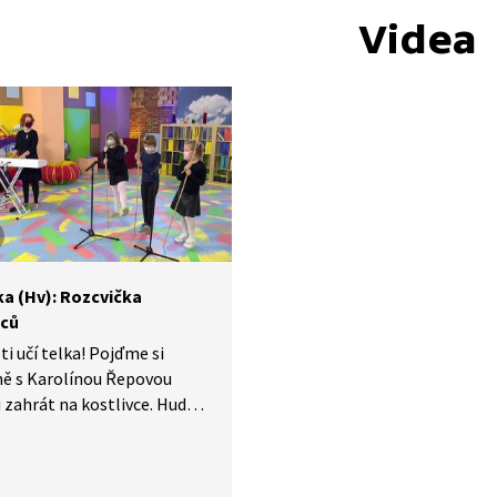
Videa
ka (Hv): Rozcvička
vců
ti učí telka! Pojďme si
ně s Karolínou Řepovou
 zahrát na kostlivce. Hudba,
uslyšíme, je opravdu
rná. Pohyby „kostlivců“
 muset nacvičit, proto