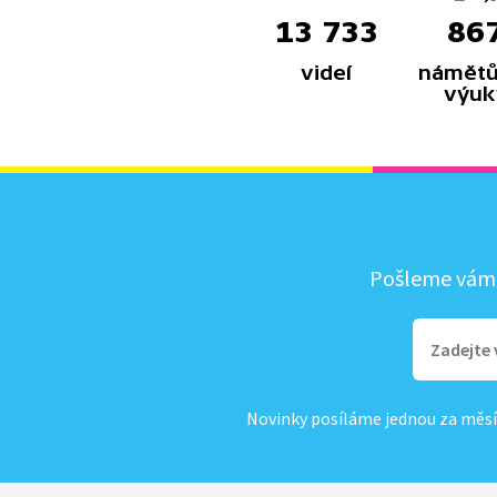
13 733
86
videí
námětů
výuk
Pošleme vám, 
Novinky posíláme jednou za měsí