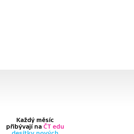
Každý měsíc
přibývají na
ČT edu
desítky nových