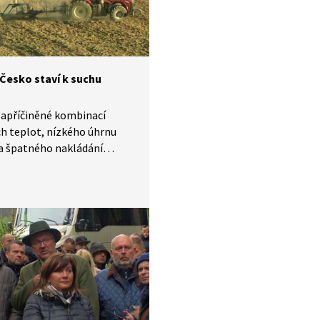
žitějšími aktéry této
politiky a následně
ou českou veřejností.
 Česko staví k suchu
zapříčiněné kombinací
h teplot, nízkého úhrnu
a špatného nakládání
 jde v souladu s modelovými
 na které vědci již mnoho
zorňovali. I přes
obá varování se státní
 problémem nezabývá
vě a realizovaná opatření
uhými kapkami v moři.