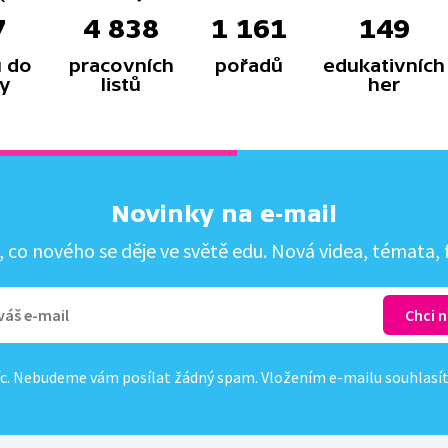
7
4 838
1 161
149
 do
pracovních
pořadů
edukativních
y
listů
her
Novinky na e-mail
co nového se děje ve světě edu. Nová videa, témata, f
c. Nebudeme vám posílat žádný spam. Vložením e-mailu souhlasí