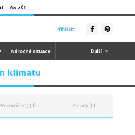
rt
Vše o ČT
Přihlásit
y
Náročné situace
Další
m klimatu
Pracovní listy (0)
Pořady (0)