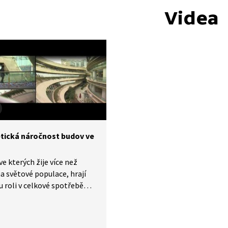
Videa
tická náročnost budov ve
ve kterých žije více než
a světové populace, hrají
u roli v celkové spotřebě
e. Úsporným řešením jsou
entní budovy s pasivními
iemi, které řeší správné