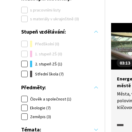
s pracovními listy
s materiály v ukrajinštině (0)
Stupeň vzdělávání:
Předškolní (0)
1. stupeň ZŠ (0)
03:13
2. stupeň ZŠ (1)
Střední škola (7)
Energe
městě
Předměty:
Města, 
Člověk a společnost (1)
polovin
klíčovo
Ekologie (7)
energi
Zeměpis (3)
intelig
strateg
Témata: