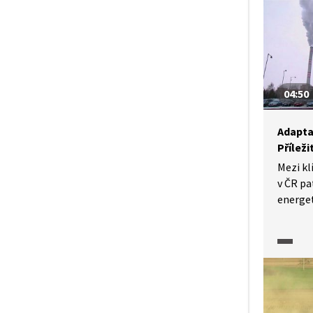
využití
modelu
Istanbu
jsou bu
prostře
reagova
04:50
Adapta
Příleži
Mezi kl
v ČR pa
energe
k obno
obyvate
průmys
Přestož
do budo
nezbytn
často 