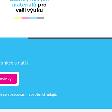
materiálů
pro
vaši výuku
unkce a další.
te se
zpracováním osobních údajů
.