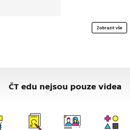
echnologie zadržování vody
ně nebo kvalitní integrovaný
nný systém. Adaptační
í jsou celospolečenský
Zobrazit vše
terý by se měl řešit
ací různých aktérů, jako je
bce, veřejnost, podnikatelé,
é pozemků či veřejné
ce.
ČT edu nejsou pouze videa