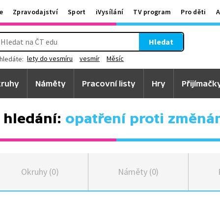
e
Zpravodajství
Sport
iVysílání
TV program
Pro děti
A
Hledat
lety do vesmíru
vesmír
Měsíc
hledáte:
ruhy
Náměty
Pracovní listy
Hry
Přijímačk
 hledání:
opatření proti změná
Okruhy (0)
Náměty (0)