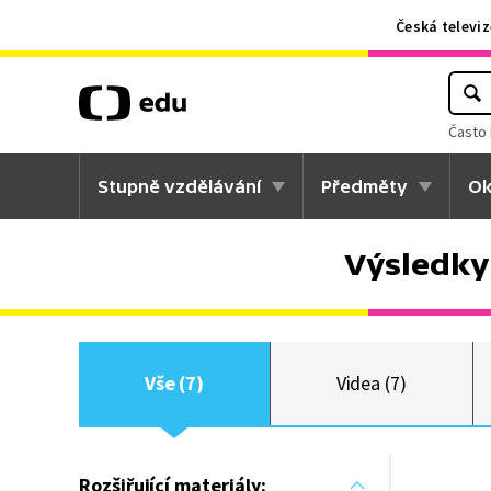
Česká televiz
Často 
Stupně vzdělávání
Předměty
Ok
Výsledky
Vše (7)
Videa (7)
Rozšiřující materiály: