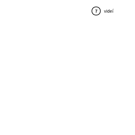
7
videí