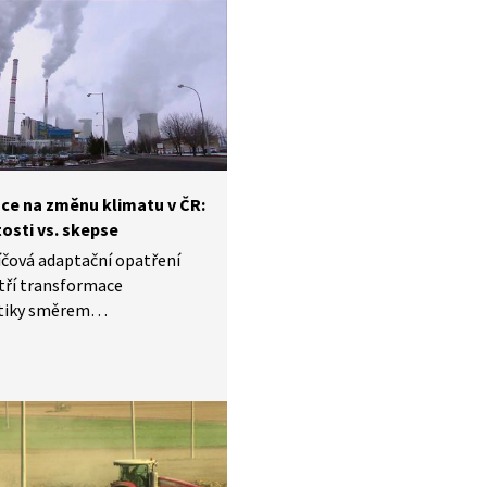
 teploty budovy. Na příkladu
 nově postaveného centra
lu se testuje, do jaké míry
dovy ovlivněné okolním
dím a jak na něj mohou
t.
ce na změnu klimatu v ČR:
tosti vs. skepse
íčová adaptační opatření
tří transformace
tiky směrem
vitelným zdrojům a podpora
l regionů, kde je těžební
l dominantním odvětvím.
e se investice
ucnosti vyplatí,
ost těchto opatření je
zpochybňována