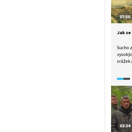
nejdůle
změny, 
07:50
i širok
Jak se
Sucho 
vysokýc
srážek 
s vodou
odhady,
let upo
dlouhod
správa
systémo
jsou po
03:34