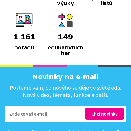
výuky
listů
1 161
149
pořadů
edukativních
her
Novinky na e-mail
Pošleme vám, co nového se děje ve světě edu.
Nová videa, témata, funkce a další.