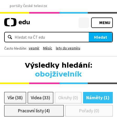
portály České televize
MENU
Hledat
vesmír
Měsíc
lety do vesmíru
Často hledáte:
Výsledky hledání:
obojživelník
Vše (38)
Videa (33)
Okruhy (0)
Náměty (1)
Pracovní listy (4)
Pořady (0)