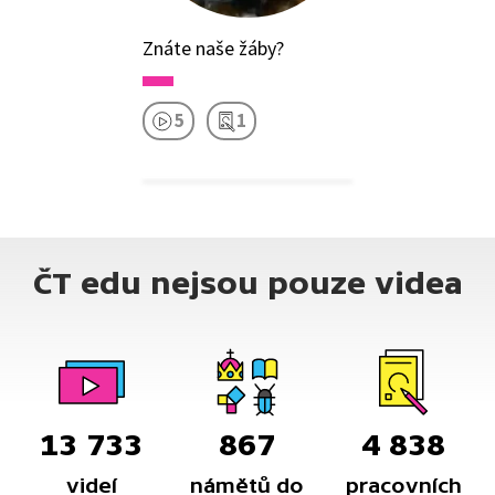
Znáte naše žáby?
5
1
ČT edu nejsou pouze videa
13 733
867
4 838
videí
námětů do
pracovních