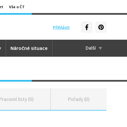
rt
Vše o ČT
Přihlásit
y
Náročné situace
Další
Pracovní listy (0)
Pořady (0)