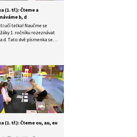
a (1. tř.): Čteme a
náváme b, d
ti učí telka! Naučme se
 žáky 1. ročníku rozeznávat
b a d. Tato dvě písmenka se
asto pletou, v této lekci si
šíme spoustu pomůcek,
nám s rozpoznáváním
ou.
a (1. tř.): Čteme ou, au, eu