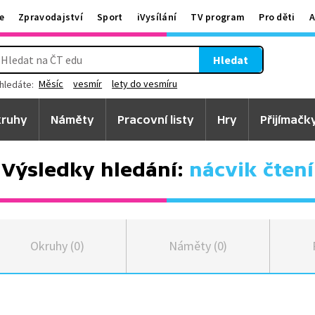
e
Zpravodajství
Sport
iVysílání
TV program
Pro děti
A
Hledat
Měsíc
vesmír
lety do vesmíru
hledáte:
ruhy
Náměty
Pracovní listy
Hry
Přijímačk
Výsledky hledání:
nácvik čtení
Okruhy (0)
Náměty (0)