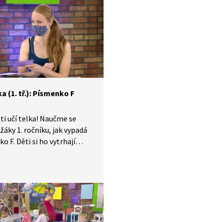
“ písmenka, nakonec se
učí číst.
a (1. tř.): Písmenko F
ti učí telka! Naučme se
 žáky 1. ročníku, jak vypadá
o F. Děti si ho vytrhají
ru podle známého E. Budou
nost si ho procvičit
lika větách a doplňovacích
h. V závěru si i natrénují, jak
vně píše.