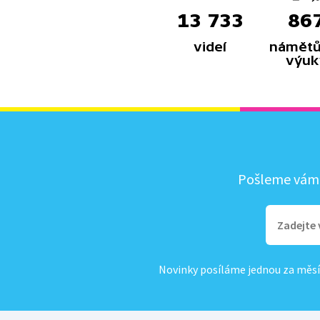
13 733
86
videí
námětů
výuk
Pošleme vám, 
Novinky posíláme jednou za měsí