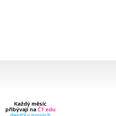
Každý měsíc
přibývají na
ČT edu
desítky nových