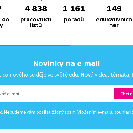
7
4 838
1 161
149
 do
pracovních
pořadů
edukativních
y
listů
her
Novinky na e-mail
co nového se děje ve světě edu. Nová videa, témata, f
c. Nebudeme vám posílat žádný spam. Vložením e-mailu souhlasí