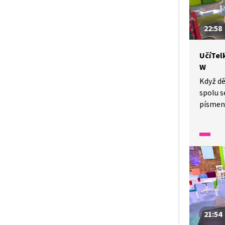
22:58
UčíTelk
W
Když dě
spolu s
písmenk
použije
budeme
budeme
i chodi
poznáv
vlastní
21:54