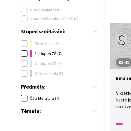
s pracovními listy
s materiály v ukrajinštině (0)
Stupeň vzdělávání:
Předškolní (0)
1. stupeň ZŠ (7)
01:41
2. stupeň ZŠ (0)
Střední škola (0)
Ema se 
Předměty:
V krát
ČJ a literatura (7)
které je
na ni z
Témata:
písmen
nejde, a
že když