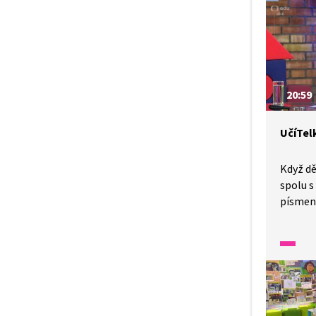
„luštit
i ona na
20:59
UčíTelk
Když dě
spolu s
písmenk
z papí
mít mož
na něko
cvičeníc
se sprá