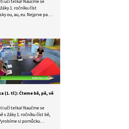
ti učí telka! Naučme se
žáky 1. ročníku číst
sky ou, au, eu. Nejprve paní
a vytáhne z kouzelného
u předměty, v jejichž
 se dvojhlásky vyskytují.
 nim přiřadíme a pak
ty rozdělíme podle
sek do jednotlivých skupin.
a (1. tř.): Čteme bě, pě, vě
ti učí telka! Naučme se
ě s žáky 1. ročníku číst bě,
 Vyrobíme si pomůcku
 která nám usnadní čtení