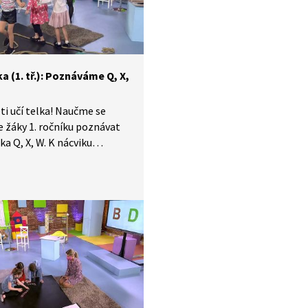
a (1. tř.): Poznáváme Q, X,
ti učí telka! Naučme se
e žáky 1. ročníku poznávat
a Q, X, W. K nácviku
me provaz, ze kterého
 písmena modelovat, ale
 po něm s provazochodkyní
t. Také budeme písmena
at hmatem a předvádět je
mi těly.