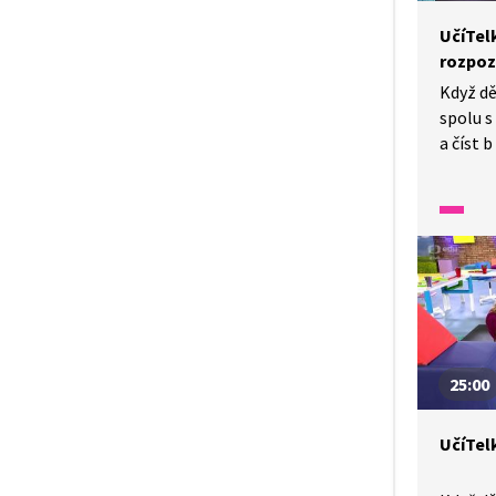
UčíTelk
rozpoz
Když dě
spolu s
a číst 
dětem č
vyzkou
které 
pomoh
25:00
UčíTelk