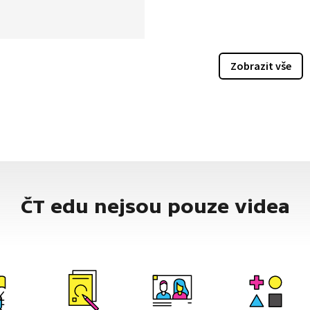
 slabik bě, pě, vě. Následně
pořádně procvičíme a chybět
ani závěrečné luštění
ených písmen, která nám
Zobrazit vše
 slova s těmito slabikami.
ČT edu nejsou pouze videa