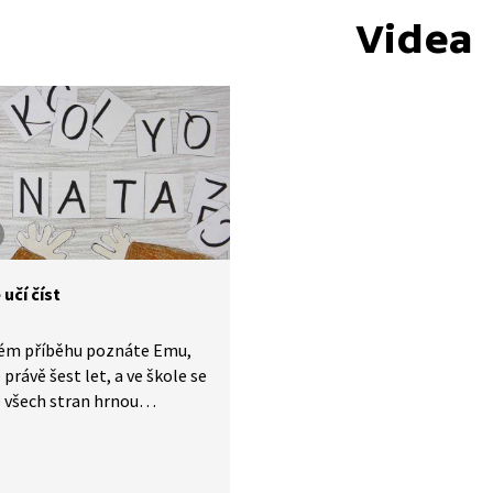
Videa
učí číst
kém příběhu poznáte Emu,
 právě šest let, a ve škole se
e všech stran hrnou
a. Emě čtení nejprve moc
le pak se TO stane. Zjistí,
 je trpělivá a pilně trénuje