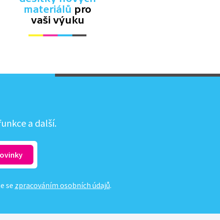
materiálů
pro
vaši výuku
unkce a další.
te se
zpracováním osobních údajů
.