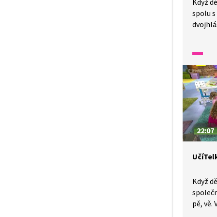
Když dě
spolu s 
dvojhlá
učitelk
klobouk
názvech
Názvy k
předmě
dvojhlá
22:07
UčíTelk
Když dě
společn
pě, vě.
motýla,