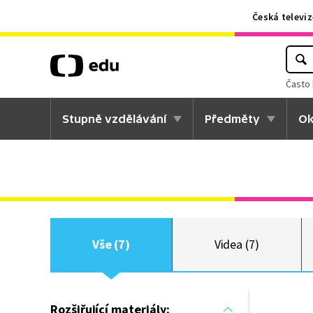
Česká televiz
Často 
Stupně vzdělávání
Předměty
Ok
Vše (7)
Videa (7)
Rozšiřující materiály: