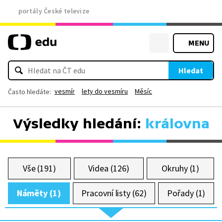
portály České televize
MENU
Hledat
vesmír
lety do vesmíru
Měsíc
Často hledáte:
Výsledky hledání:
královna
Vše (191)
Videa (126)
Okruhy (1)
Náměty (1)
Pracovní listy (62)
Pořady (1)