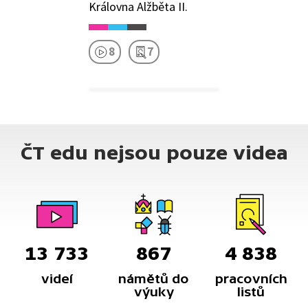
Královna Alžběta II.
8
7
ČT edu nejsou pouze videa
13 733
867
4 838
videí
námětů do
pracovních
výuky
listů