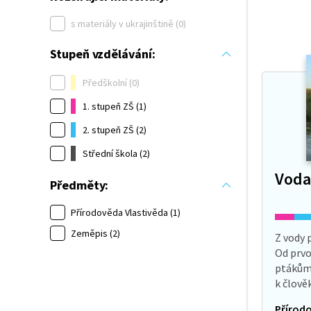
s materiály v ukrajinštině (0)
Stupeň vzdělávání:
Předškolní (0)
1. stupeň ZŠ (1)
2. stupeň ZŠ (2)
Střední škola (2)
Voda,
Předměty:
Přírodověda Vlastivěda (1)
Zeměpis (2)
Z vody 
Od prvo
ptákům 
k člově
magick
Přírodo