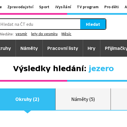
e
Zpravodajství
Sport
iVysílání
TV program
Pro děti
A
Hledat
vesmír
lety do vesmíru
Měsíc
hledáte:
ruhy
Náměty
Pracovní listy
Hry
Přijímačk
Výsledky hledání:
jezero
Okruhy (2)
Náměty (5)