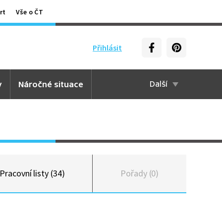
rt
Vše o ČT
Přihlásit
y
Náročné situace
Další
Pracovní listy (34)
Pořady (0)