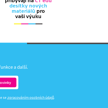
přibývají na
ČT edu
desítky nových
materiálů
pro
vaši výuku
unkce a další.
te se
zpracováním osobních údajů
.