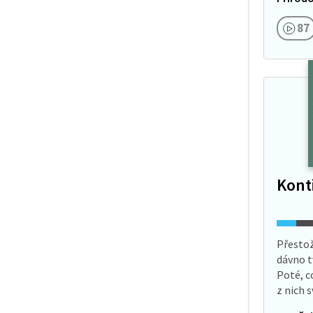
H2O. Na
jen pus
87
Kont
Přestož
dávno t
Poté, co
z nich 
řeč? O 