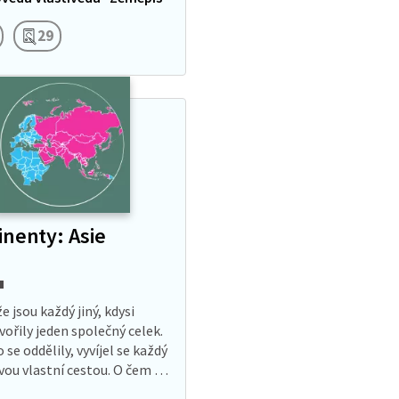
še planeta by bez vody byla
tinou.…
29
inenty: Asie
e jsou každý jiný, kdysi
vořily jeden společný celek.
 se oddělily, vyvíjel se každý
svou vlastní cestou. O čem je
kontinentech! Slovo