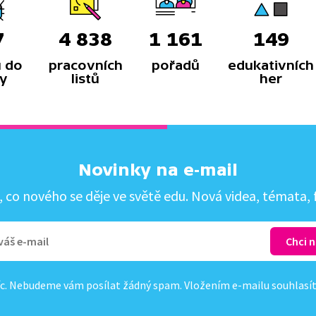
7
4 838
1 161
149
 do
pracovních
pořadů
edukativních
y
listů
her
Novinky na e-mail
co nového se děje ve světě edu. Nová videa, témata, f
c. Nebudeme vám posílat žádný spam. Vložením e-mailu souhlasí