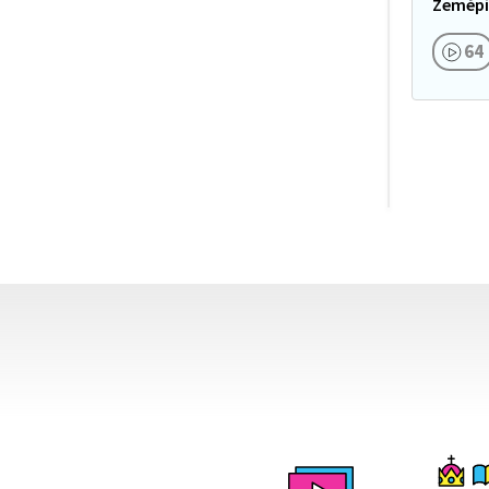
Zeměpi
kontine
64