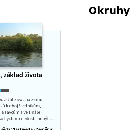
Okruhy
 základ života
povstal život na zemi.
ků k obojživelníkům,
a savcům a ve finále
ku bychom nedošli, nebýt
é substance známé jako
věda Vlastivěda · Zeměpis