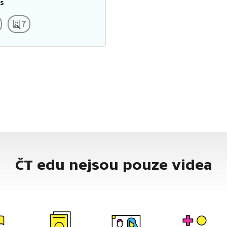
s
nt má slovní základ v…
7
ČT edu nejsou pouze videa