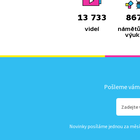
13 733
86
videí
námětů
výuk
Pošleme vám, 
Novinky posíláme jednou za měsí