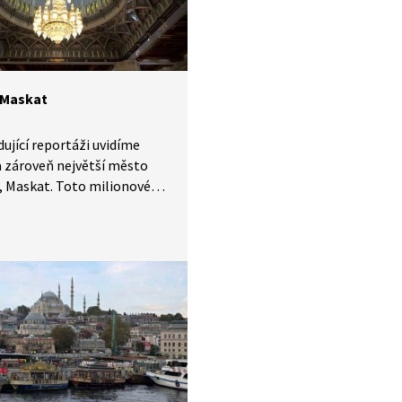
 Maskat
dující reportáži uvidíme
a zároveň největší město
 Maskat. Toto milionové
je kulturním, hospodářským
omickým centrem celého
Prohlédneme si sultánský
největší ománskou mešitu,
í muzeum a další
ktonicky zajímavé stavby.
 vydáme i na tradiční