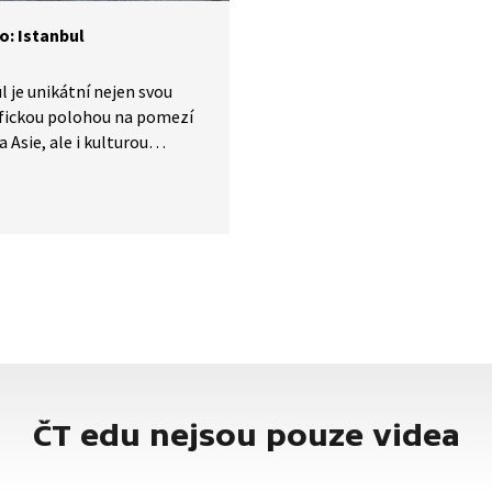
o: Istanbul
l je unikátní nejen svou
fickou polohou na pomezí
a Asie, ale i kulturou
rií. V minulosti se jednalo
amnou obchodní spojnici
ropou a Asií a také o hlavní
ládců Byzantské i Osmanské
ž do roku 1923, kdy se
m městem nově vzniklé
 republiky stala Ankara.
ké výpravě do historie
e současnou podobu města,
tržnic s typickými
mi výrobky a pouličních
ČT edu nejsou pouze videa
ací s místními specialitami.
ěr si prohlédneme