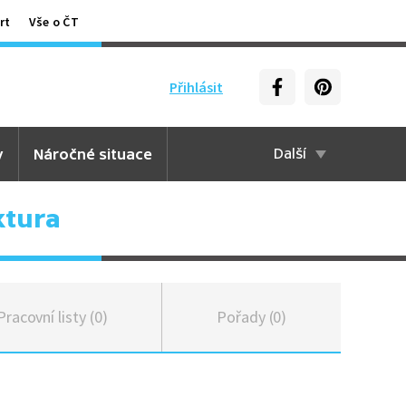
rt
Vše o ČT
Přihlásit
y
Náročné situace
Další
ktura
Pracovní listy (0)
Pořady (0)