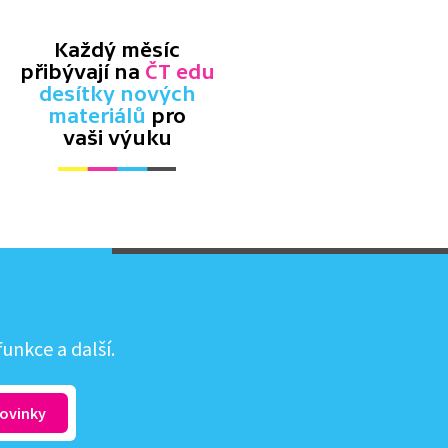
Každý měsíc
přibývají na
ČT edu
desítky nových
materiálů
pro
vaši výuku
unkce a další.