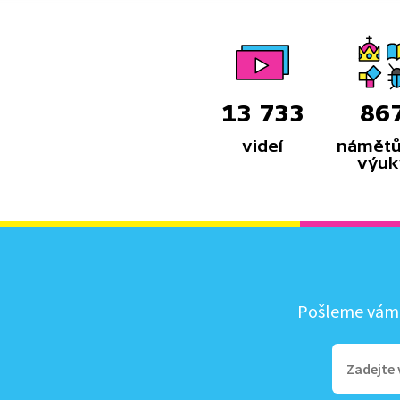
nejvýzn
památk
13 733
86
videí
námětů
výuk
Pošleme vám, 