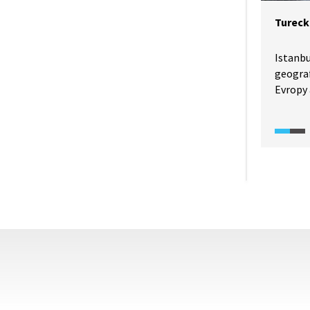
Tureck
Istanbu
geogra
Evropy 
a histo
o význ
mezi Ev
sídlo v
říše, a
hlavní
Turecké
Po krát
uvidím
včetně 
turecký
restaur
Na záv