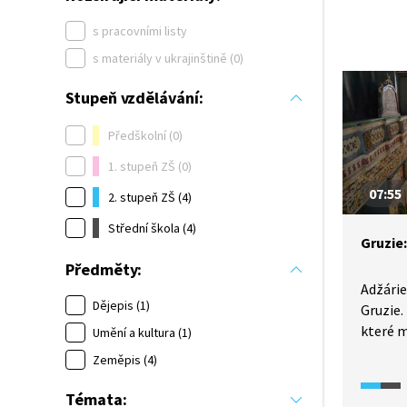
s pracovními listy
s materiály v ukrajinštině (0)
Stupeň vzdělávání:
Předškolní (0)
1. stupeň ZŠ (0)
07:55
2. stupeň ZŠ (4)
Střední škola (4)
Gruzie:
Předměty:
Adžárie
Dějepis (1)
Gruzie.
které m
Umění a kultura (1)
kulturní
Zeměpis (4)
osmansk
obyvate
Témata: