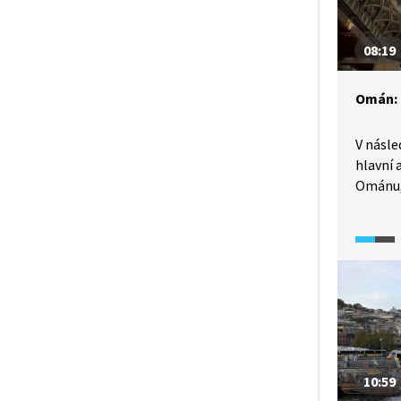
08:19
Omán:
V násle
hlavní 
Ománu,
město 
i ekon
státu. 
palác, 
národn
archite
Poté se
tržiště.
10:59