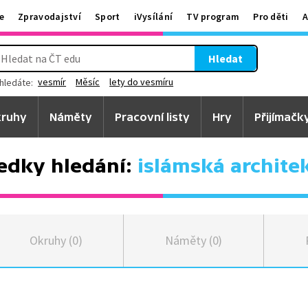
e
Zpravodajství
Sport
iVysílání
TV program
Pro děti
A
Hledat
vesmír
Měsíc
lety do vesmíru
hledáte:
ruhy
Náměty
Pracovní listy
Hry
Přijímačk
edky hledání:
islámská archite
Okruhy (0)
Náměty (0)