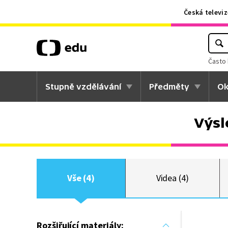
Česká televiz
Často 
Stupně vzdělávání
Předměty
Ok
Výsl
Vše (4)
Videa (4)
Rozšiřující materiály: