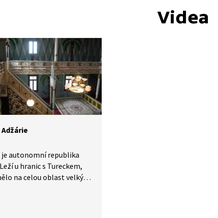
Videa
 Adžárie
 je autonomní republika
 Leží u hranic s Tureckem,
ělo na celou oblast velký
 vliv. Právě v době
é nadvlády přijali
lé Adžárie islám. Dnes