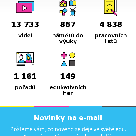
13 733
867
4 838
videí
námětů do
pracovních
výuky
listů
1 161
149
pořadů
edukativních
her
Novinky na e-mail
Pošleme vám, co nového se děje ve světě edu.