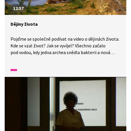
12:57
Dějiny života
Pojďme se společně podívat na video o dějinách života.
Kde se vzal život? Jak se vyvíjel? Všechno začalo
pod vodou, kdy jedna archea snědla bakterii a nová
složitá buňka se začala množit, jednobuněčné
organismy se začaly skládat do složitějších organismů
a vývoj složitého života se mohl rozjet. Zdá se to jako
drobný incident, ale nejspíš jde o okamžik, kdy vznikl
veškerý život na Zemi. A jak to bylo dál?