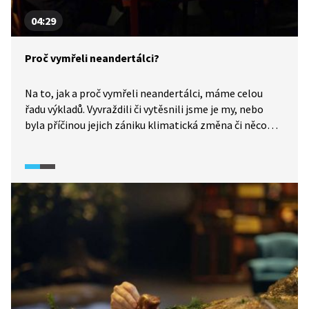
04:29
Proč vymřeli neandertálci?
Na to, jak a proč vymřeli neandertálci, máme celou
řadu výkladů. Vyvraždili či vytěsnili jsme je my, nebo
byla příčinou jejich zániku klimatická změna či něco
úplně jiného? Nevíme. Některé z teorií nám představí
historici v pořadu Historie.cs (2015).