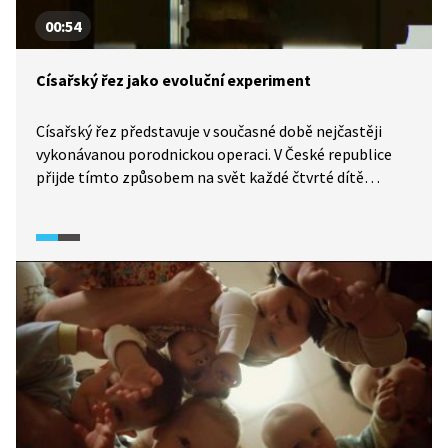
00:54
Císařský řez jako evoluční experiment
Císařský řez představuje v současné době nejčastěji
vykonávanou porodnickou operaci. V České republice
přijde tímto způsobem na svět každé čtvrté dítě
a celosvětově počet „císařů“ stoupá. Co se ale stane
s člověkem jako živočišným druhem, pokud přestane
být součástí přírodního porodního systému? Ovlivní
císařský řez druh Homo sapiens?