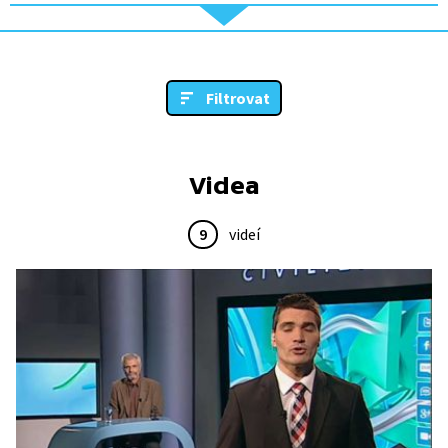
Filtrovat
Videa
9
videí