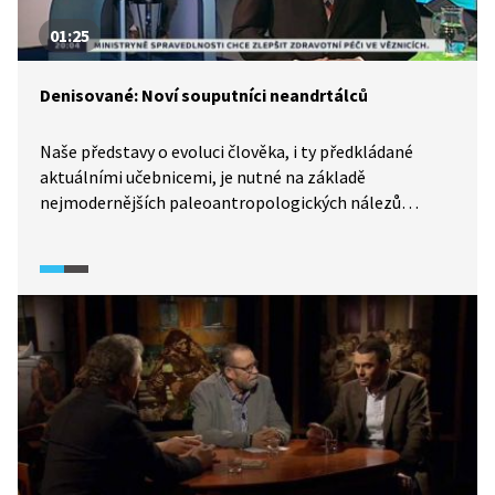
01:25
Denisované: Noví souputníci neandrtálců
Naše představy o evoluci člověka, i ty předkládané
aktuálními učebnicemi, je nutné na základě
nejmodernějších paleoantropologických nálezů
neustále korigovat. Před několika lety (v roce 2010) byl
na Sibiři v Denisově jeskyni nalezen zlomek kosti
ženského prstu. Genetická analýza ukázala, že dávná
žena nepatřila ani k příslušníkům druhu Homo sapiens,
ani k neandrtálcům, ale že se zde jedná o nový lidský
druh, denisovany.