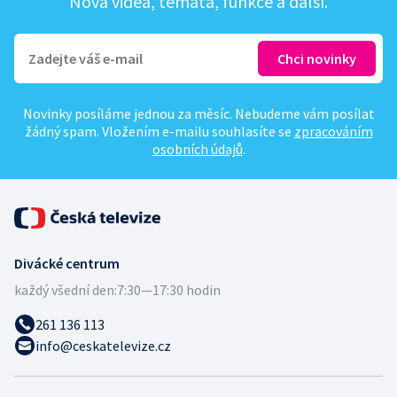
Nová videa, témata, funkce a další.
Novinky posíláme jednou za měsíc. Nebudeme vám posílat
žádný spam. Vložením e-mailu souhlasíte se
zpracováním
osobních údajů
.