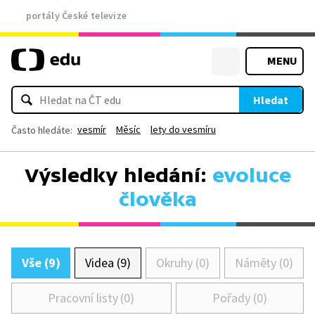
portály České televize
MENU
Hledat
vesmír
Měsíc
lety do vesmíru
Často hledáte:
Výsledky hledání:
evoluce
člověka
Vše (9)
Videa (9)
Okruhy (0)
Náměty (0)
Pracovní listy (0)
Pořady (0)