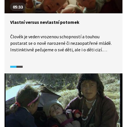
05:33
Vlastní versus nevlastní potomek
Člověk je veden vrozenou schopností a touhou
postarat se o nově narozené či nezaopatřené mládě.
Instinktivně pečujeme o své děti, ale i o děti cizí.
Na základě vědeckých studií ovšem bohužel zjišťujeme,
že jsou-li si rodiče vědomi, že potomek není jejich
vlastní, častěji na takovém dítěti páchají násilí.
Psychologické mechanismy nám brání chovat se
násilně k malým dětem, ovšem v případě nevlastního
dítěte tyto mechanismy snadněji selžou.