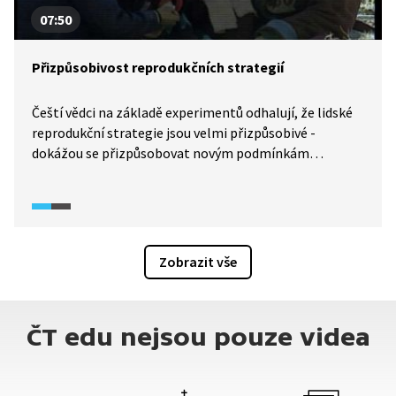
07:50
Přizpůsobivost reprodukčních strategií
Čeští vědci na základě experimentů odhalují, že lidské
reprodukční strategie jsou velmi přizpůsobivé -
dokážou se přizpůsobovat novým podmínkám
a aktuálnímu prostředí. Například jsou schopny
zareagovat na nehostinné podmínky Tibetu stejně
jako na společnost poměrné hojnosti a nadbytku, jako
je ta naše. Vědci také upozorňují na problematiku
investování do dětí v naší minulosti i současnosti, kdy
Zobrazit vše
platí jednoduchá rovnice: "Lépe je investovat více
do menšího počtu dětí než méně do většího počtu."
ČT edu nejsou pouze videa