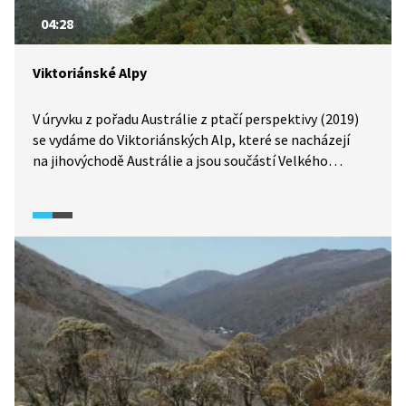
04:28
Viktoriánské Alpy
V úryvku z pořadu Austrálie z ptačí perspektivy (2019)
se vydáme do Viktoriánských Alp, které se nacházejí
na jihovýchodě Austrálie a jsou součástí Velkého
předělového pohoří. Čeká nás cesta blahovičníkovými
lesy, výjezd na horu Billy Goat Bluff nebo návštěva
přehradní nádrže, která zásobuje pitnou vodou město
Melbourne. Na rozdíl od těch našich, evropských Alp, tu
můžete bloumat celé dny úplně sami.