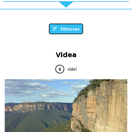
Filtrovat
Videa
6
videí