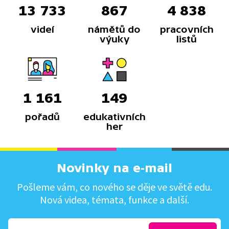
13 733
867
4 838
videí
námětů do
pracovních
výuky
listů
1 161
149
pořadů
edukativních
her
Novinky na e-mail
Pošleme vám, co nového se děje ve světě edu.
Nová videa, témata, funkce a další.