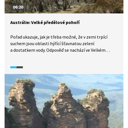
06:20
Austrálie: Velké předělové pohoří
Pořad ukazuje, jak je třeba možné, že v zemi trpící
suchem jsou oblasti hýřící šťavnatou zelení
a dostatkem vody. Odpověď se nachází ve Velkém
předělovém pohoří v Tasmánii.