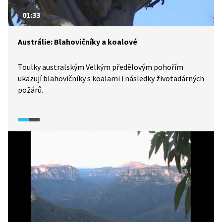
01:33
Austrálie: Blahovičníky a koalové
Toulky australským Velkým předělovým pohořím
ukazují blahovičníky s koalami i následky životadárných
požárů.