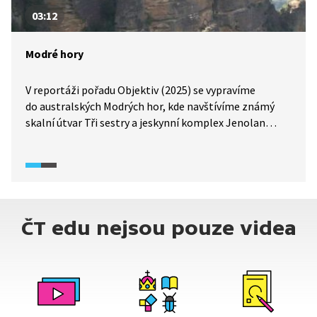
03:12
Modré hory
V reportáži pořadu Objektiv (2025) se vypravíme
do australských Modrých hor, kde navštívíme známý
skalní útvar Tři sestry a jeskynní komplex Jenolan
Caves.
ČT edu nejsou pouze videa