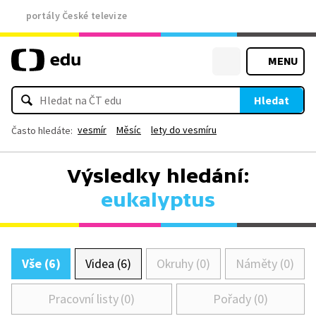
portály České televize
MENU
Hledat
vesmír
Měsíc
lety do vesmíru
Často hledáte:
Výsledky hledání:
eukalyptus
Vše (6)
Videa (6)
Okruhy (0)
Náměty (0)
Pracovní listy (0)
Pořady (0)