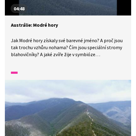
04:48
Austrálie: Modré hory
Jak Modré hory získaly své barevné jméno? A proč jsou
tak trochu vzhůru nohama? Čím jsou speciální stromy
blahovičníky? A jaké zvíře žije v symbióze
s blahovičníky?