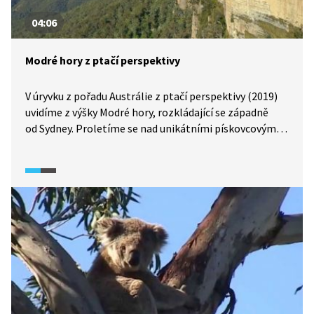
04:06
Modré hory z ptačí perspektivy
V úryvku z pořadu Austrálie z ptačí perspektivy (2019)
uvidíme z výšky Modré hory, rozkládající se západně
od Sydney. Proletíme se nad unikátními pískovcovými
útvary, nad srázy porostlými eukalypty a podíváme se
také na tamní hotel, který se pyšní unikátní
architekturou.