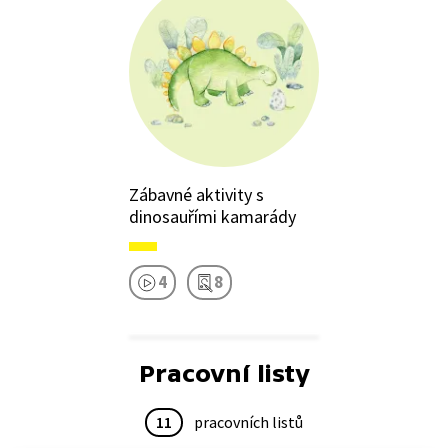
Zábavné aktivity s
dinosauřími kamarády
4
8
Pracovní listy
11
pracovních listů