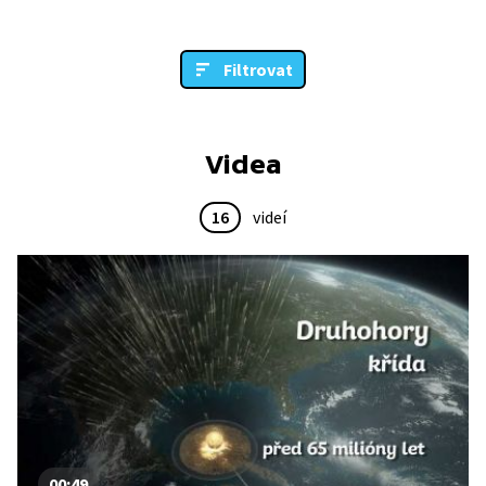
Filtrovat
Videa
16
videí
00:49