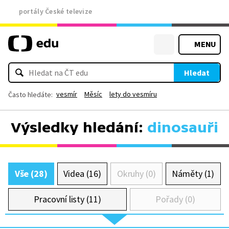
portály České televize
MENU
Hledat
vesmír
Měsíc
lety do vesmíru
Často hledáte:
Výsledky hledání:
dinosauři
Vše (28)
Videa (16)
Okruhy (0)
Náměty (1)
Pracovní listy (11)
Pořady (0)