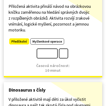
Přiložená aktivita přináší návod na obrázkovou
knížku zaměřenou na hledání správných dvojic
z rozpůlených obrázků. Aktivita rozvíjí zrakové
vnímání, logické myšlení, pozornost a jemnou
motoriku.
Předškolní
Myšlenkové operace
Časová náročnost:
10 minut
Dinosaurus s čísly
V přiložené aktivitě mají děti za úkol vyčistit
dinosaura a najít tak skrytá čísla pod skvrnami.