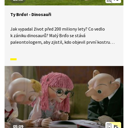
Ty Brďo! - Dinosauři
Jak vypadal život před 200 miliony lety? Co vedlo
k zániku dinosaurů? Malý Brďo se stává
paleontologem, aby zjistil, kdo objevil první kostru
a jak tito tvorové žili a vládli Zemi.
05:09
PL