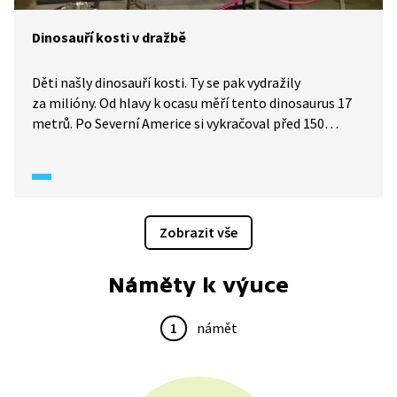
Dinosauří kosti v dražbě
Děti našly dinosauří kosti. Ty se pak vydražily
za milióny. Od hlavy k ocasu měří tento dinosaurus 17
metrů. Po Severní Americe si vykračoval před 150
miliony lety. Objev původní zachovalé kostry tohoto
dinosaura je naprostou vzácností.
Zobrazit vše
Náměty k výuce
1
námět