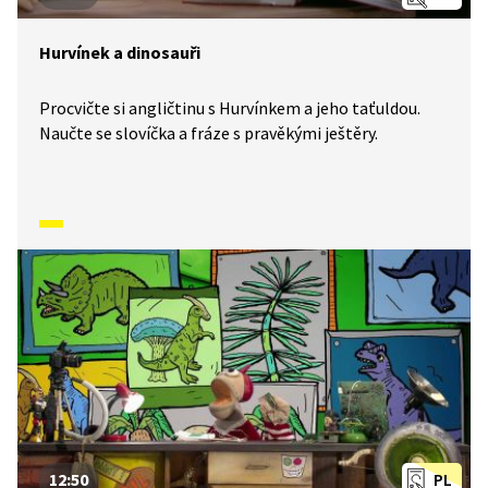
Hurvínek a dinosauři
Procvičte si angličtinu s Hurvínkem a jeho taťuldou.
Naučte se slovíčka a fráze s pravěkými ještěry.
12:50
PL