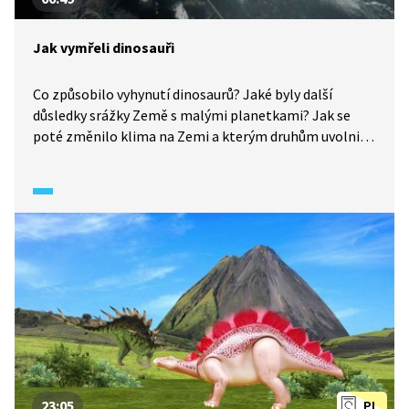
Jak vymřeli dinosauři
Co způsobilo vyhynutí dinosaurů? Jaké byly další
důsledky srážky Země s malými planetkami? Jak se
poté změnilo klima na Zemi a kterým druhům uvolnili
dinosauři místo? Podívejte se, jak se vyvíjel život
na naší planetě v průběhu druhohor.
23:05
PL