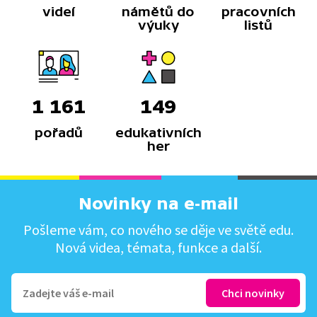
videí
námětů do
pracovních
výuky
listů
1 161
149
pořadů
edukativních
her
Novinky na e-mail
Pošleme vám, co nového se děje ve světě edu.
Nová videa, témata, funkce a další.