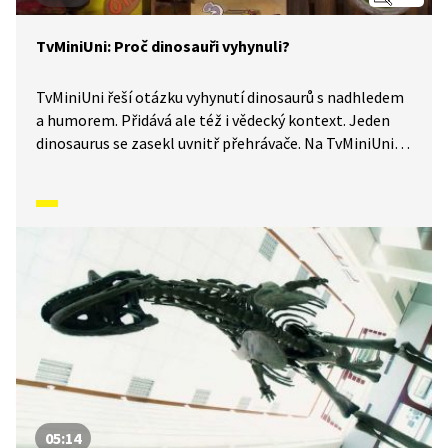
TvMiniUni: Proč dinosauři vyhynuli?
TvMiniUni řeší otázku vyhynutí dinosaurů s nadhledem
a humorem. Přidává ale též i vědecký kontext. Jeden
dinosaurus se zasekl uvnitř přehrávače. Na TvMiniUni se
řítí jedna katastrofa za druhou.....
05:14