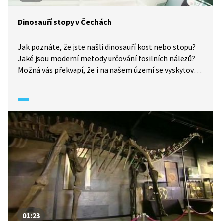
Dinosauří stopy v Čechách
Jak poznáte, že jste našli dinosauří kost nebo stopu?
Jaké jsou moderní metody určování fosilních nálezů?
Možná vás překvapí, že i na našem území se vyskytovali
dinosauři. Sem tam se i u nás najde nějaký dinosauří
pozůstatek a zkamenělé kosti. Jak poznáte, že jste
na nějaký narazili i vy, a jak probíhá zkoumání kostí?
01:23