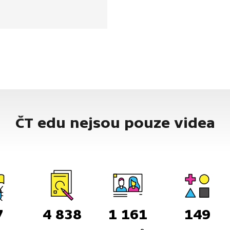
vovala důležitou obchodní
i. Ačkoli zatím nádraží
 město v blízké době
 jeho rekonstrukci a obnovu
čního spojení do Německa.
m je rovněž spjat
tel Adolf Branald, který zde
ty 1936 a 1938 pracoval jako
í.
ČT edu nejsou pouze videa
7
4 838
1 161
149