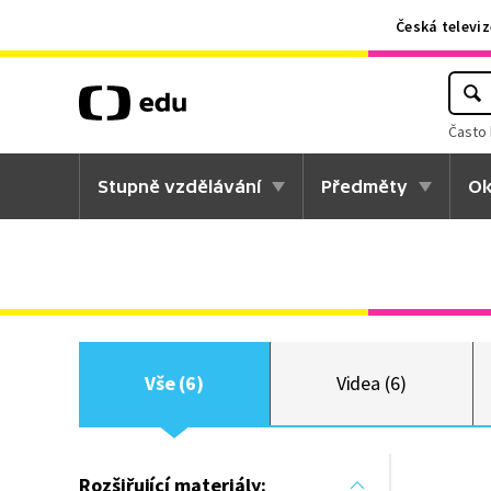
Česká televiz
Často 
Stupně vzdělávání
Předměty
Ok
Vše (6)
Videa (6)
Rozšiřující materiály: