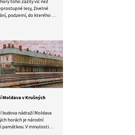
hory toho zažily víc než
eprostupné lesy, živelné
ání, podzemí, do kterého se
ají nekonečné šachty, časy
ity i chudoby, náboženské
 objevy nových prvků, ale
ysídlení německého
lstva, bourání celých vesnic
kvidaci politických vězňů.
slavem Táborským můžeme
bjevit zapomenuté dědictví
or a začít si ho vážit.
í Moldava v Krušných
í budova nádraží Moldava
ých horách je národní
í památkou. V minulosti
dla cesta, která