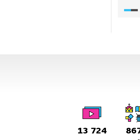
předsta
spojnic
chátrá,
plánuje
železni
S míste
spisova
mezi le
výpravč
13 724
86