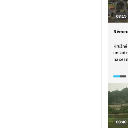
08:19
Německ
Krušné 
unikátn
na sezn
UNESCO,
oblast
těžby. 
(2025) 
pohoří,
štolu a
svou či
krajinu
monume
08:40
u Sche