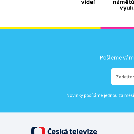
videí
námětů
výuk
Pošleme vám, 
Novinky posíláme jednou za měsí