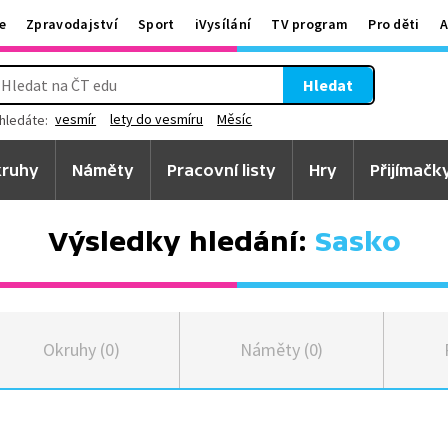
e
Zpravodajství
Sport
iVysílání
TV program
Pro děti
A
Hledat
vesmír
lety do vesmíru
Měsíc
hledáte:
ruhy
Náměty
Pracovní listy
Hry
Přijímačk
Výsledky hledání:
Sasko
Okruhy (0)
Náměty (0)