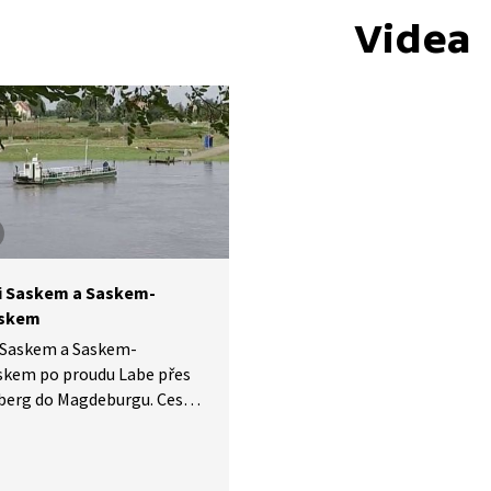
Videa
i Saskem a Saskem-
tskem
 Saskem a Saskem-
skem po proudu Labe přes
berg do Magdeburgu. Cesta
kde v roce 1517 přibil Martin
95 tezí odsuzujících
y, čímž spustil reformaci