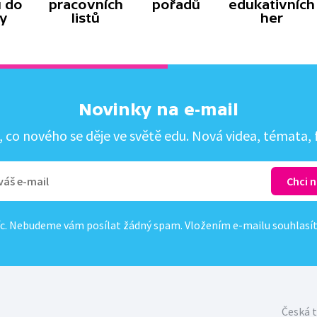
 do
pracovních
pořadů
edukativních
y
listů
her
Novinky na e-mail
co nového se děje ve světě edu. Nová videa, témata, f
c. Nebudeme vám posílat žádný spam. Vložením e-mailu souhlasí