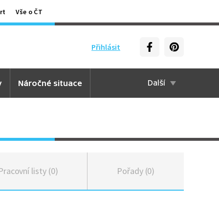
rt
Vše o ČT
Přihlásit
y
Náročné situace
Další
Pracovní listy (0)
Pořady (0)