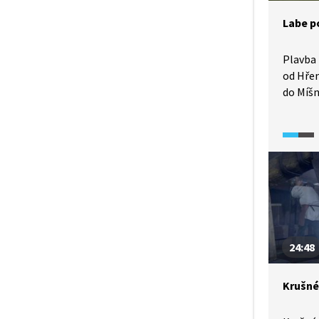
čedičov
Labe p
nahléd
a vypra
německé
Plavba 
Krušné 
od Hře
působiv
do Míšn
mimořá
přírodn
24:48
Krušné 