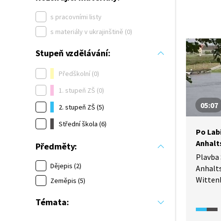
s pracovními listy
s materiály v ukrajinštině (0)
Stupeň vzdělávání:
Předškolní (0)
1. stupeň ZŠ (0)
05:07
2. stupeň ZŠ (5)
Střední škola (6)
Po Lab
Anhal
Předměty:
Plavba
Dějepis (2)
Anhalt
Witten
Zeměpis (5)
místy, 
Témata:
Luther 
odpustk