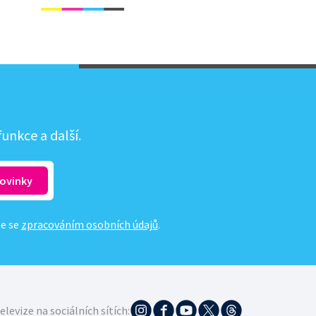
unkce a další.
te se
zpracováním osobních údajů
.