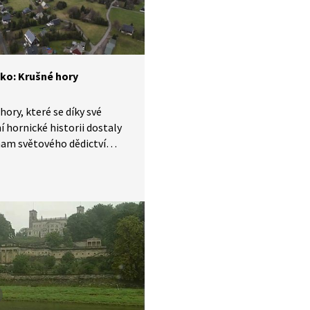
o: Krušné hory
hory, které se díky své
í hornické historii dostaly
am světového dědictví
 představují fascinující
 formovanou staletími
V reportáži pořadu Objektiv
se vydáme na saskou stranu
 kde navštívíme historickou
 připomeneme si, jak lidé
nností proměnili zdejší
. U Altenbergu nás čeká
ntální propadlina,
ibenbergu impozantní