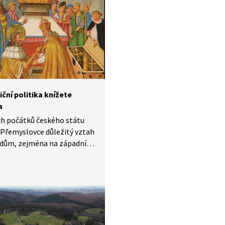
ké církve.
ční politika knížete
a
ch počátků českého státu
 Přemyslovce důležitý vztah
edům, zejména na západní
. Když byl králem
franské říše zvolen
h I. Ptáčník, mocenské
m se z Bavorska posunulo
a. Jak na to reagoval kníže