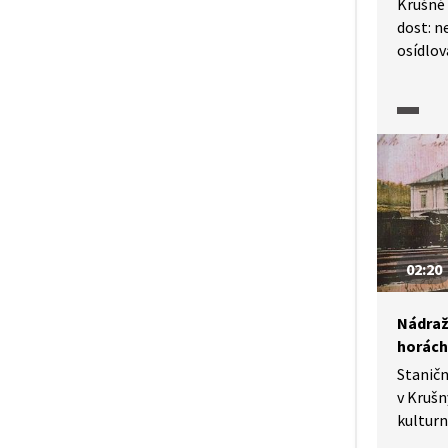
Krušné 
dost: n
osídlov
zavrtáv
prosper
války i
také v
obyvate
nebo li
S Miro
znovu o
těchto h
02:20
Nádraž
horách
Staničn
v Krušn
kulturn
tudy ve