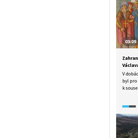
katolic
03:09
Zahrani
Václav
V dobá
byl pro
k sous
hranici
východo
Jindřic
centru
do Sask
Václav?