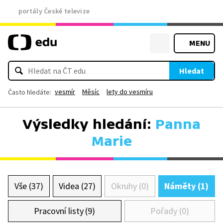
portály České televize
MENU
Hledat
vesmír
Měsíc
lety do vesmíru
Často hledáte:
Výsledky hledání:
Panna
Marie
Vše (37)
Videa (27)
Okruhy (0)
Náměty (1)
Pracovní listy (9)
Pořady (0)