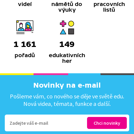
videí
námětů do
pracovních
výuky
listů
1 161
149
pořadů
edukativních
her
Novinky na e-mail
Pošleme vám, co nového se děje ve světě edu.
Nová videa, témata, funkce a další.