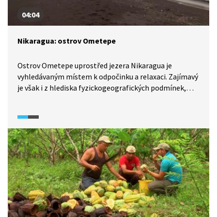
04:04
Nikaragua: ostrov Ometepe
Ostrov Ometepe uprostřed jezera Nikaragua je
vyhledávaným místem k odpočinku a relaxaci. Zajímavý
je však i z hlediska fyzickogeografických podmínek,
tvoří ho totiž dvě sopky, činná jménem Concepción
a již neaktivní Maderas. Za zmínku stojí i památky
na dávné civilizace v podobě petroglyfů starých
i několik tisíc let.