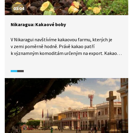
03:04
Nikaragua: Kakaové boby
V Nikaragui navštívíme kakaovou farmu, kterých je
v zemi poměrně hodně. Právě kakao patří
k významným komoditám určeným na export. Kakaové
boby se sklízí ručně a je k tomu nutná velká opatrnost,
aby nedošlo k poškození stromu a nebyl ohrožen
škůdci. Pečlivost je ze stejného důvodu zásadní
i při otevírání samotných plodů. Vyloupaná semena pak
míří do další části výrobního procesu.