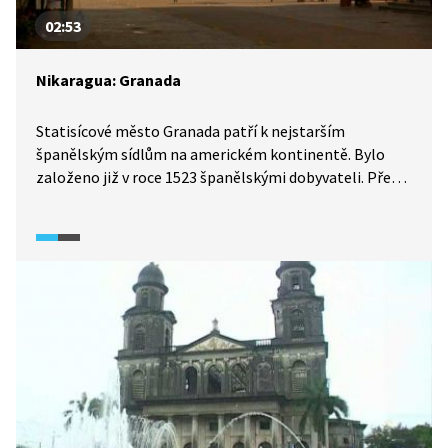
02:53
Nikaragua: Granada
Statisícové město Granada patří k nejstarším
španělským sídlům na americkém kontinentě. Bylo
založeno již v roce 1523 španělskými dobyvateli. Přes
celou řadu ran osudu se město se rychle rozrůstalo díky
výhodné geografické poloze, lodní dopravou bylo totiž
propojeno s Karibským mořem. Později přes Granadu
také vedla nejrychlejší cesta z New Yorku do San
Francisca.