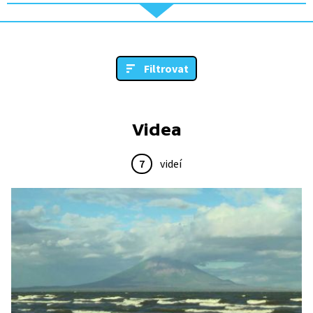
Filtrovat
Videa
7
videí