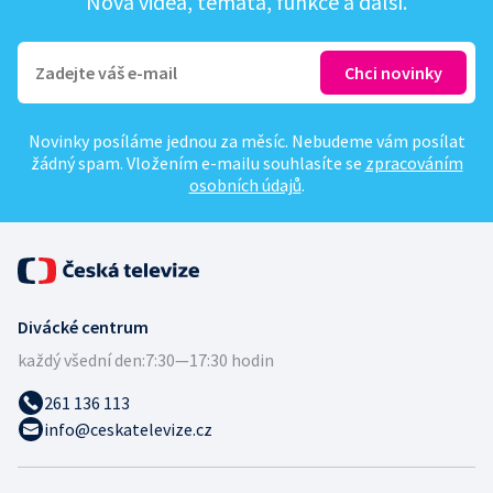
Nová videa, témata, funkce a další.
Novinky posíláme jednou za měsíc. Nebudeme vám posílat
žádný spam. Vložením e-mailu souhlasíte se
zpracováním
osobních údajů
.