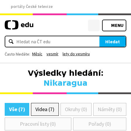
portály České televize
MENU
Hledat
Měsíc
vesmír
lety do vesmíru
Často hledáte:
Výsledky hledání:
Nikaragua
Vše (7)
Videa (7)
Okruhy (0)
Náměty (0)
Pracovní listy (0)
Pořady (0)