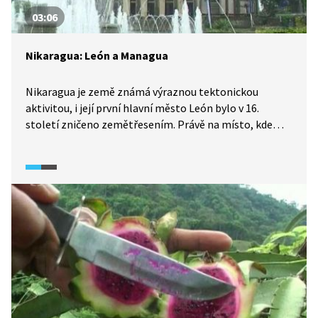
03:06
Nikaragua: León a Managua
Nikaragua je země známá výraznou tektonickou
aktivitou, i její první hlavní město León bylo v 16.
století zničeno zemětřesením. Právě na místo, kde
kdysi toto město stálo, se vydáme jako první. Poté
navštívíme současné hlavní město, Managuu, které
postihla stejná přírodní katastrofa jako León.