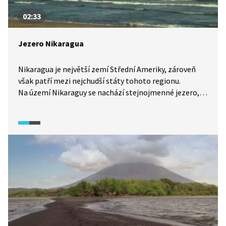
02:33
Jezero Nikaragua
Nikaragua je největší zemí Střední Ameriky, zároveň
však patří mezi nejchudší státy tohoto regionu.
Na území Nikaraguy se nachází stejnojmenné jezero,
vzdálené jen 20 km od Tichého oceánu. Již španělští
kolonizátoři chtěli jezero propojit s oceánem
pro usnadnění lodní dopravy, výstavba Panamského
průplavu však tyto plány narušila. Na propojení jezera
s Pacifikem se znovu začalo pracovat až v roce 2014,
kvůli nákladům ale není jisté, zda bude dokončeno.