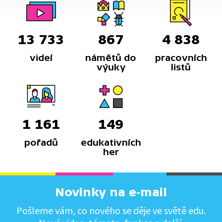
13 733
867
4 838
videí
námětů do
pracovních
výuky
listů
1 161
149
pořadů
edukativních
her
Novinky na e-mail
Pošleme vám, co nového se děje ve světě edu.