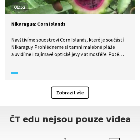
01:52
Nikaragua: Corn Islands
Navštívíme souostroví Corn Islands, které je součástí
Nikaraguy. Prohlédneme si tamní malebné pláže
a uvidíme i zajímavé optické jevy v atmosféře. Poté
zamíříme do vnitrozemí, kde se pěstuje například
ananas nebo dračí ovoce.
Zobrazit vše
ČT edu nejsou pouze videa