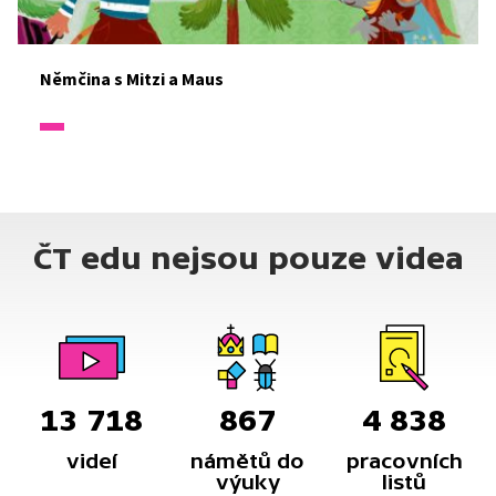
Němčina s Mitzi a Maus
ČT edu nejsou pouze videa
13 718
867
4 838
videí
námětů do
pracovních
výuky
listů