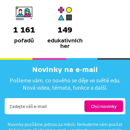
1 161
149
pořadů
edukativních
her
Novinky na e-mail
Pošleme vám, co nového se děje ve světě edu.
Nová videa, témata, funkce a další.
Novinky posíláme jednou za měsíc. Nebudeme vám posílat