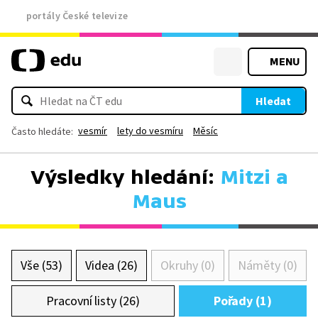
portály České televize
MENU
Hledat
vesmír
lety do vesmíru
Měsíc
Často hledáte:
Výsledky hledání:
Mitzi a
Maus
Vše (53)
Videa (26)
Okruhy (0)
Náměty (0)
Pracovní listy (26)
Pořady (1)