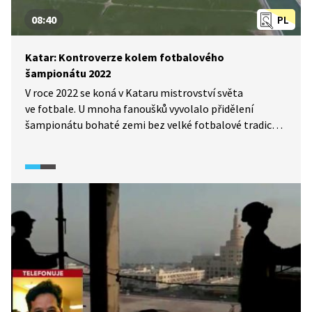
08:40
PL
Katar: Kontroverze kolem fotbalového
šampionátu 2022
V roce 2022 se koná v Kataru mistrovství světa
ve fotbale. U mnoha fanoušků vyvolalo přidělení
šampionátu bohaté zemi bez velké fotbalové tradice
řadu otázek. Jak Katar v pouštním prostředí zajišťuje
přijatelné herní podmínky? Katar také čelí kritice kvůli
pracovním podmínkám sezónních dělníků z chudších
zemí. Pořadatelé se však brání a tvrdí, že podmínky
práce zákonnými úpravami zlepšili. V tamních
podmínkách je navíc složité vypěstovat svěží trávník
pro fotbalová hřiště. O kontroverzích v souvislosti
s přípravami fotbalového šampionátu hovoří
fotbalový komentátor Jaromír Bosák.