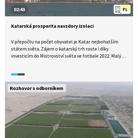
02:43
PL
Katarská prosperita navzdory izolaci
V přepočtu na počet obyvatel je Katar nejbohatším
státem světa. Zájem o katarský trh roste i díky
investicím do Mistrovství světa ve fotbale 2022. Malý
stát Perského zálivu prosperuje i navzdory blokádě
okolních čtyř zemí. Zapojila se do ní Saudská Arábie,
Egypt, Bahrajn a Spojené arabské emiráty kvůli
katarským vazbám na Írán. Kataru však roste
Rozhovor s odborníkem
sebevědomí stejným tempem jako místní horizont. Ale
jen 10 % ze tří miliónů místních má katarské občanství
a lidskoprávní organizace neustále upozorňují
na porušování práv migrantů, dělníků.