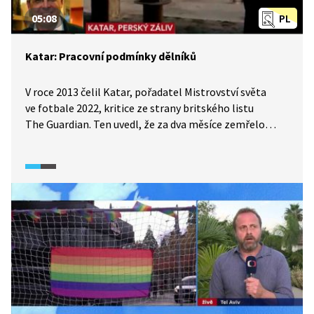
05:08
PL
Katar: Pracovní podmínky dělníků
V roce 2013 čelil Katar, pořadatel Mistrovství světa
ve fotbale 2022, kritice ze strany britského listu
The Guardian. Ten uvedl, že za dva měsíce zemřelo
při otrocké práci na stavbách fotbalového stadionu 44
nepálských dělníků. Měsíce údajně nedostávali plat,
byly jim zabaveny pasy a často neměli ani pitnou vodu.
Pořadatelé mistrovství se však brání, že podmínky
práce zákonnými úpravami zlepšili.