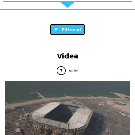
Filtrovat
Videa
7
videí