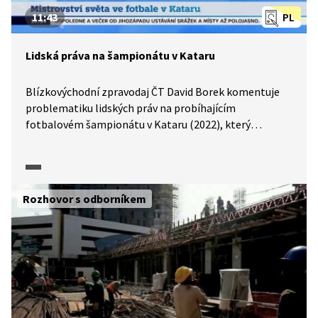
11:43
PL
Lidská práva na šampionátu v Kataru
Blízkovýchodní zpravodaj ČT David Borek komentuje
problematiku lidských práv na probíhajícím
fotbalovém šampionátu v Kataru (2022), který
od počátku doprovází řada kontroverzí. Diskutovanými
tématy na šampionátu jsou například podpora
sexuálních menšin nebo problematika zotročování
zahraničních dělníků.
Rozhovor s odborníkem