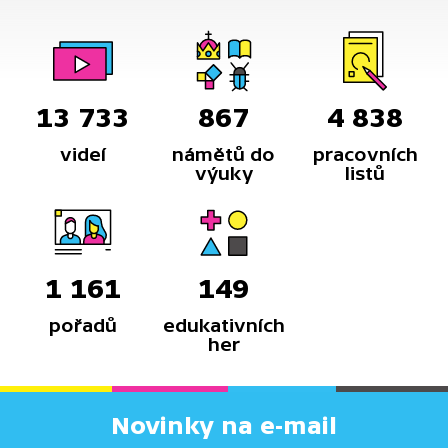
13 733
867
4 838
videí
námětů do
pracovních
výuky
listů
1 161
149
pořadů
edukativních
her
Novinky na e-mail