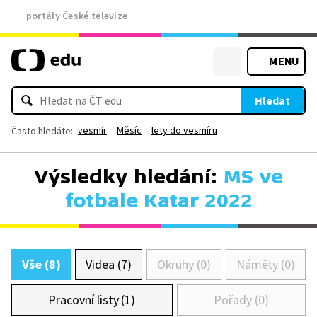
portály České televize
MENU
Hledat
vesmír
Měsíc
lety do vesmíru
Často hledáte:
Výsledky hledání:
MS ve
fotbale Katar 2022
Vše (8)
Videa (7)
Okruhy (0)
Náměty (0)
Pracovní listy (1)
Pořady (0)