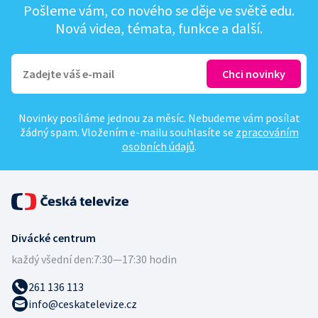
Pošleme vám, co nového se děje ve světě edu.
Nová videa, témata, funkce a další.
Novinky posíláme jednou za měsíc. Nebudeme vám posílat
žádný spam. Vložením e-mailu souhlasíte se
zpracováním
osobních údajů
.