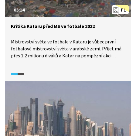
03:14
PL
Kritika Kataru před MS ve fotbale 2022
Mistrovství světa ve fotbale v Kataru je vůbec první
fotbalové mistrovství světa v arabské zemi. Přijet má
přes 1,2 milionu diváků a Katar na pompézní akci
nešetří. Buduje 7 stadionů, stovku hotelů, letiště i nové
metro. Toto mistrovství však už několik let doprovází
značné kontroverze. Dle britského tisku zahynulo
na stavbě stadionu pro připravované mistrovství
za posledních 11 let přes 6,5 tisíce dělníků a desítky
tisíc dalších utrpěly pracovní zranění. Pořadatelé se
však brání, že podmínky práce zákonnými úpravami
zlepšili. Kritika dopadá i na fotbalovou asociaci FIFA. Ta
přislíbila, že zřídí odškodňovací fond pro zraněné
dělníky.