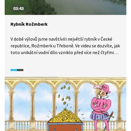
03:43
Rybník Rožmberk
V době výlovů jsme navštívili největší rybník v České
republice, Rožmberk u Třeboně. Ve videu se dozvíte, jak
toto unikátní vodní dílo vzniklo před více než čtyřmi
sty lety a jak se způsob výlovu rybníka změnil od dob
jeho vzniku až po současnost. Uvidíme i pár tipů
na výlety v okolí.