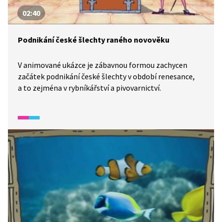
02:40
Podnikání české šlechty raného novověku
V animované ukázce je zábavnou formou zachycen
začátek podnikání české šlechty v období renesance,
a to zejména v rybníkářství a pivovarnictví.