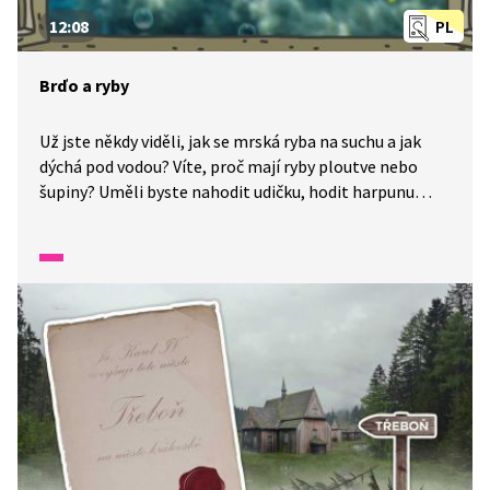
12:08
PL
Brďo a ryby
Už jste někdy viděli, jak se mrská ryba na suchu a jak
dýchá pod vodou? Víte, proč mají ryby ploutve nebo
šupiny? Uměli byste nahodit udičku, hodit harpunu
nebo chytit rybu do podběráku? Možná byste si chtěli
jen pořídit rybičky v akváriu. A víte, proč je v jižních
Čechách tolik rybníků?