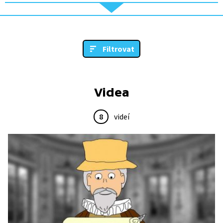
Filtrovat
Videa
8
videí