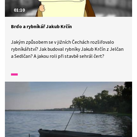
01:10
Brďo a rybníkář Jakub Krčín
Jakým způsobem se v jižních Čechách rozšiřovalo
rybníkářství? Jak budoval rybníky Jakub Krčín z Jelčan
a Sedlčan? A jakou roli při stavbě sehrál čert?