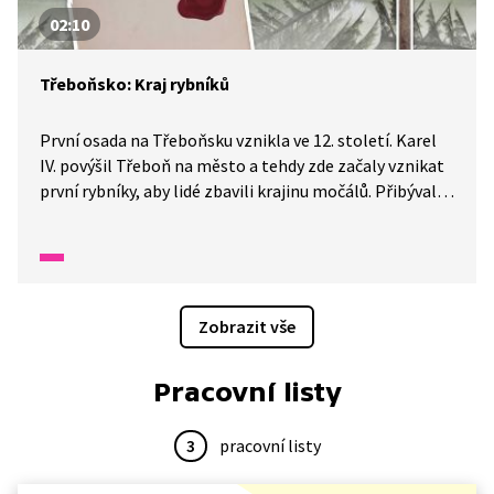
02:10
Třeboňsko: Kraj rybníků
První osada na Třeboňsku vznikla ve 12. století. Karel
IV. povýšil Třeboň na město a tehdy zde začaly vznikat
první rybníky, aby lidé zbavili krajinu močálů. Přibývalo
luk a polí a dnes je na Třeboňsku více než 80 rybníků
a všechny jsou plné ryb. A proč se jeden z nich jmenuje
Nevděk? Dozvíte se ve videu.
Zobrazit vše
Pracovní listy
3
pracovní listy