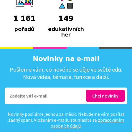
1 161
149
pořadů
edukativních
her
Novinky na e-mail
Pošleme vám, co nového se děje ve světě edu.
Nová videa, témata, funkce a další.
Novinky posíláme jednou za měsíc. Nebudeme vám posílat
žádný spam. Vložením e-mailu souhlasíte se
zpracováním
osobních údajů
.