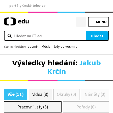
portály České televize
MENU
Hledat
vesmír
Měsíc
lety do vesmíru
Často hledáte:
Výsledky hledání:
Jakub
Krčín
Vše (11)
Videa (8)
Okruhy (0)
Náměty (0)
Pracovní listy (3)
Pořady (0)