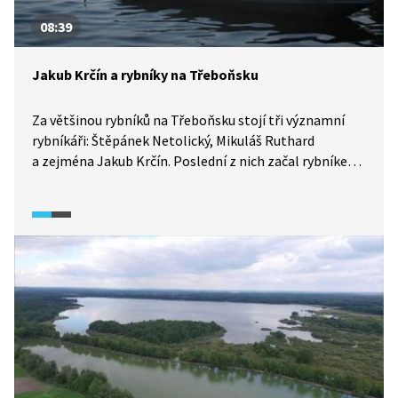
08:39
Jakub Krčín a rybníky na Třeboňsku
Za většinou rybníků na Třeboňsku stojí tři významní
rybníkáři: Štěpánek Netolický, Mikuláš Ruthard
a zejména Jakub Krčín. Poslední z nich začal rybníkem,
který nazval Nevděk. Projekt znamenal přesídlení
velkého množství obyvatel a ohrožoval opevnění
vybudované Netolickým. Krčín vybudoval i největší
rybník u nás k oslavě majitelů třeboňského panství,
rybník Rožmberk. Ten neměl ve své době na světě
obdob. Od konce 16. století se několikrát osvědčil např.
při zadržení povodňových vln. Podívejte se nejen
na stavbu rybníků, ale i na jejich výlov.