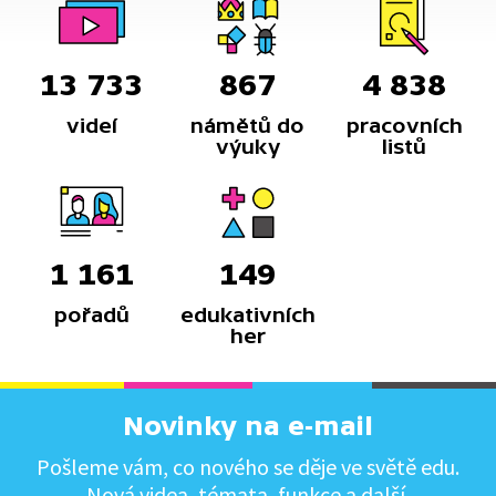
13 733
867
4 838
videí
námětů do
pracovních
výuky
listů
1 161
149
pořadů
edukativních
her
Novinky na e-mail
Pošleme vám, co nového se děje ve světě edu.
Nová videa, témata, funkce a další.