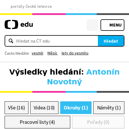
portály České televize
MENU
Hledat
vesmír
Měsíc
lety do vesmíru
Často hledáte:
Výsledky hledání:
Antonín
Novotný
Vše (16)
Videa (10)
Okruhy (1)
Náměty (1)
Pracovní listy (4)
Pořady (0)