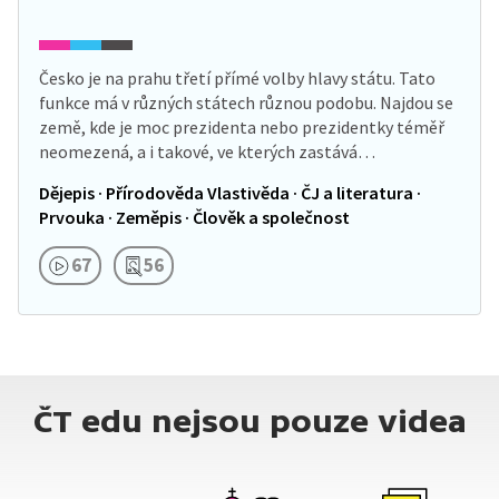
Česko je na prahu třetí přímé volby hlavy státu. Tato
funkce má v různých státech různou podobu. Najdou se
země, kde je moc prezidenta nebo prezidentky téměř
neomezená, a i takové, ve kterých zastává…
Dějepis · Přírodověda Vlastivěda · ČJ a literatura ·
Prvouka · Zeměpis · Člověk a společnost
67
56
ČT edu nejsou pouze videa