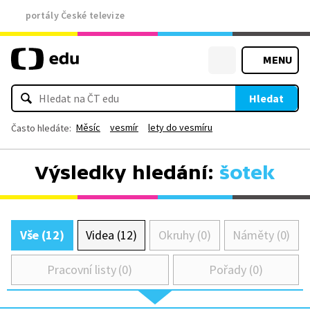
portály České televize
MENU
Hledat
Měsíc
vesmír
lety do vesmíru
Často hledáte:
Výsledky hledání:
šotek
Vše (12)
Videa (12)
Okruhy (0)
Náměty (0)
Pracovní listy (0)
Pořady (0)