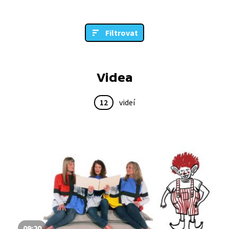
Filtrovat
Videa
12
videí
09:20