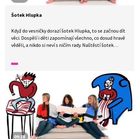
Šotek Hlupka
Když do vesničky dorazí šotek Hlupka, to se začnou dít
věci. Dospělí i děti zapomínají všechno, co dosud hravě
věděli, a nikdo si neví s ničím rady. Naštěstí šotek
nestihne svou hloupostí nakazit úplně všechny, a tak je
to na odvážných dětech, které s pomocí moudré
babičky se šotkem zatočí.
09:18