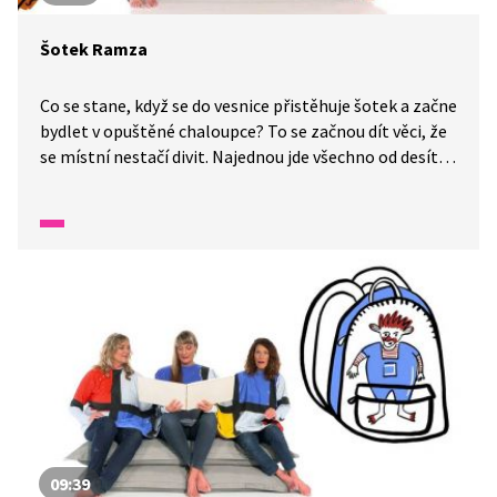
Šotek Ramza
Co se stane, když se do vesnice přistěhuje šotek a začne
bydlet v opuštěné chaloupce? To se začnou dít věci, že
se místní nestačí divit. Najednou jde všechno od desíti
k pěti a šotek se tomu jen škodolibě směje. Není však
třeba házet flintu do žita, jak s takovým šotkem
zatočit a vše napravit, se dozvíme v pohádce o šotkovi
Ramzovi.
09:39