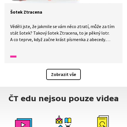
Šotek Ztracena
Věděli jste, že jakmile se vám něco ztratí, může za tím
stát šotek? Takový šotek Ztracena, to je pěkný lotr.
A co teprve, když začne krást písmenka z abecedy.
To už přestává všechna legrace a začíná z toho být
velký problém. Naštěstí se mu postaví odhodlaná paní
učitelka a její odvážná třída. No, a nakonec najdou
pro šotka Ztracenu užitečné využití.
Zobrazit vše
ČT edu nejsou pouze videa