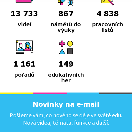
13 733
867
4 838
videí
námětů do
pracovních
výuky
listů
1 161
149
pořadů
edukativních
her
Novinky na e-mail
Pošleme vám, co nového se děje ve světě edu.
Nová videa, témata, funkce a další.