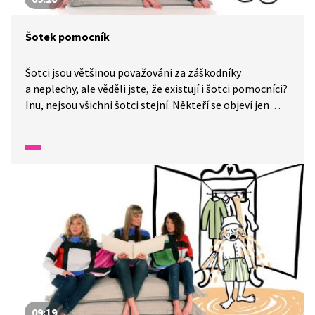
Šotek pomocník
Šotci jsou většinou považováni za záškodníky
a neplechy, ale věděli jste, že existují i šotci pomocníci?
Inu, nejsou všichni šotci stejní. Někteří se objeví jen
tehdy, pokud si myslí, že lidé potřebují jejich pomoc
postrčit věci správným směrem. A o jednom takovém
šotkovi je i naše pohádka.
09:19