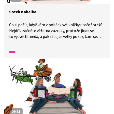
Šotek Kabelka
Co si počít, když vám z pohádkové knížky uteče šotek?
Nejdřív začněte věřit na zázraky, protože jinak se
to vysvětlit nedá, a pak si dejte velký pozor, kam se
šotkem vyrazíte a kde ho necháte. Protože, když máte
šotka v kabelce, můžete mít brzy zaděláno na pěkné
nepříjemnosti.
09:31