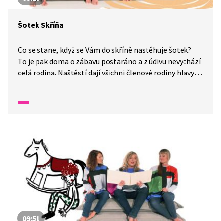
Šotek Skříňa
Co se stane, když se Vám do skříně nastěhuje šotek?
To je pak doma o zábavu postaráno a z údivu nevychází
celá rodina. Naštěstí dají všichni členové rodiny hlavy
dohromady a brzy šotka odhalí. Jak se však s takovým
šotkem vypořádat, když není vlastně zlý. Jen si nemůže
pomoci a jako každý šotek prostě musí dělat lotroviny.
09:51