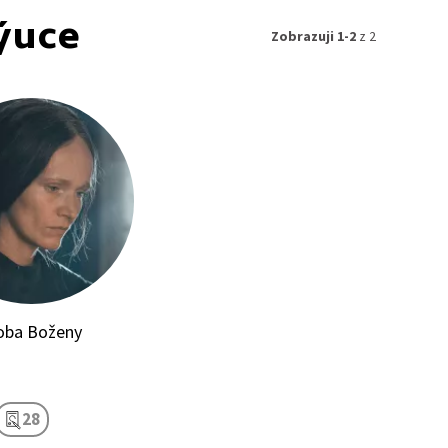
ýuce
Zobrazuji 1-2
z 2
doba Boženy
28