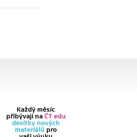
Každý měsíc
přibývají na
ČT edu
desítky nových
materiálů
pro
vaši výuku