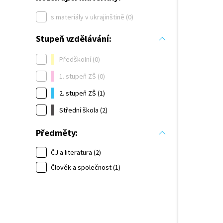
s materiály v ukrajinštině (0)
Stupeň vzdělávání:
Předškolní (0)
1. stupeň ZŠ (0)
2. stupeň ZŠ (1)
Střední škola (2)
Předměty:
ČJ a literatura (2)
Člověk a společnost (1)