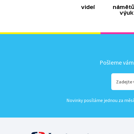
videí
námětů
výuk
Pošleme vám, 
Novinky posíláme jednou za měsí