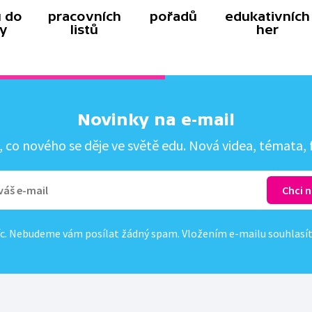
 do
pracovních
pořadů
edukativních
y
listů
her
Novinky na e-mail
co nového se děje ve světě edu. Nová videa, témata, f
c. Nebudeme vám posílat žádný spam. Vložením e-mailu souhlasí