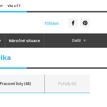
rt
Vše o ČT
Přihlásit
y
Náročné situace
Další
lka
Pracovní listy (48)
Pořady (0)