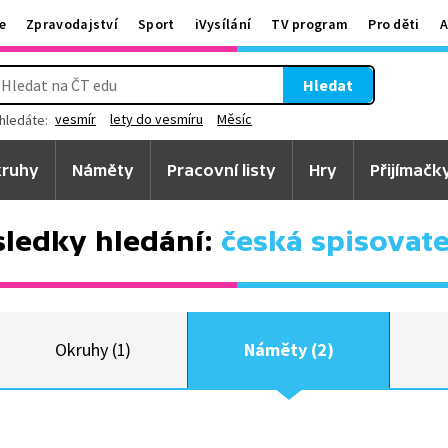
e
Zpravodajství
Sport
iVysílání
TV program
Pro děti
A
Hledat
vesmír
lety do vesmíru
Měsíc
hledáte:
ruhy
Náměty
Pracovní listy
Hry
Přijímačk
ledky hledání:
česká spisovate
Okruhy (1)
Náměty (2)