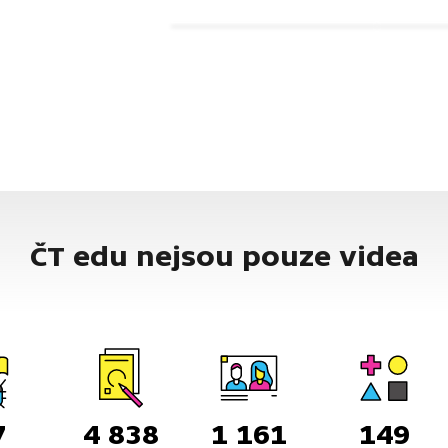
ČT edu nejsou pouze videa
7
4 838
1 161
149