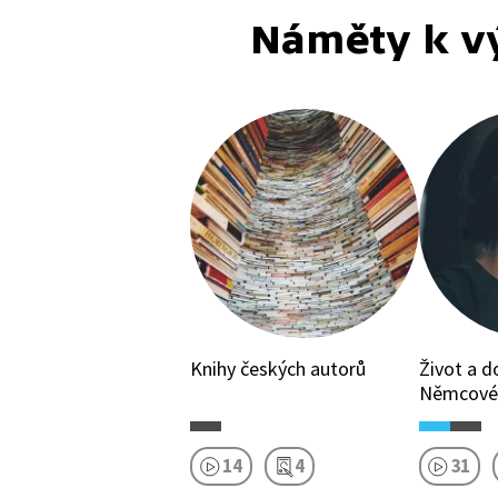
Náměty k v
Knihy českých autorů
Život a 
Němcové
14
4
31