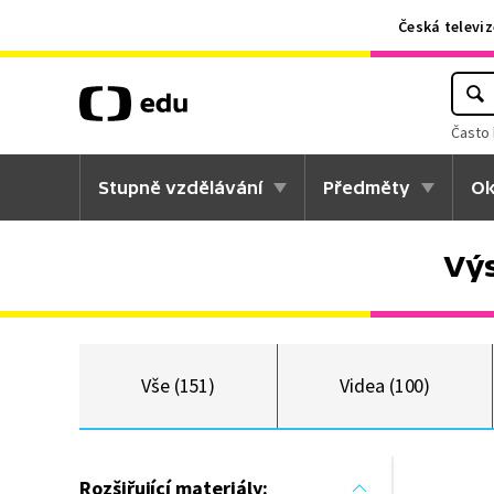
Česká televiz
Často 
Stupně vzdělávání
Předměty
Ok
Výs
Vše (151)
Videa (100)
Rozšiřující materiály: