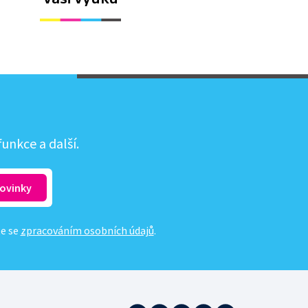
unkce a další.
te se
zpracováním osobních údajů
.