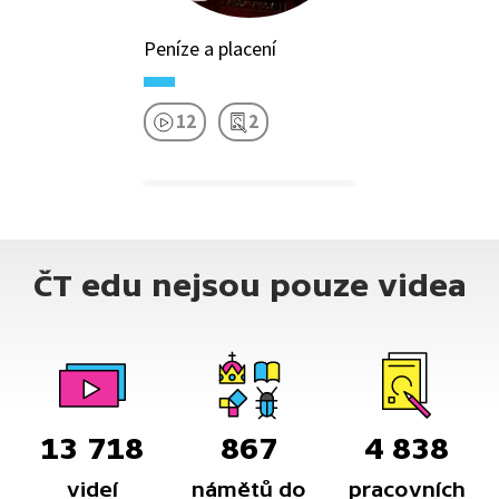
Peníze a placení
12
2
ČT edu nejsou pouze videa
13 718
867
4 838
videí
námětů do
pracovních