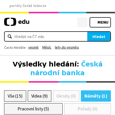
portály České televize
MENU
Hledat
vesmír
Měsíc
lety do vesmíru
Často hledáte:
Výsledky hledání:
Česká
národní banka
Vše (15)
Videa (9)
Okruhy (0)
Náměty (1)
Pracovní listy (5)
Pořady (0)