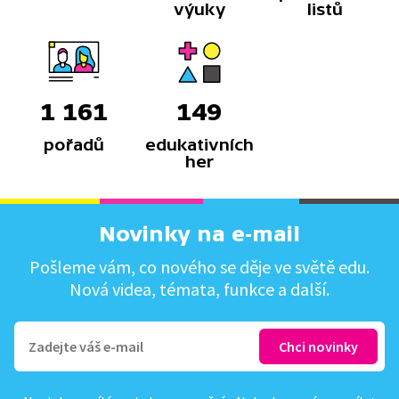
výuky
listů
1 161
149
pořadů
edukativních
her
Novinky na e-mail
Pošleme vám, co nového se děje ve světě edu.
Nová videa, témata, funkce a další.