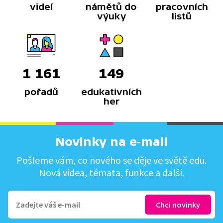
videí
námětů do
pracovních
výuky
listů
1 161
149
pořadů
edukativních
her
Novinky na e-mail
Pošleme vám, co nového se děje ve světě edu.
Nová videa, témata, funkce a další.