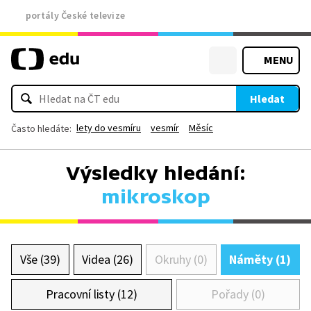
portály České televize
MENU
Hledat
lety do vesmíru
vesmír
Měsíc
Často hledáte:
Výsledky hledání:
mikroskop
Vše (39)
Videa (26)
Okruhy (0)
Náměty (1)
Pracovní listy (12)
Pořady (0)