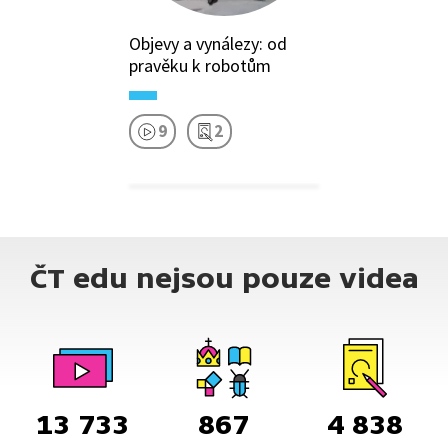
Objevy a vynálezy: od
pravěku k robotům
9
2
ČT edu nejsou pouze videa
13 733
867
4 838