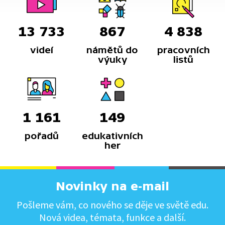
13 733
867
4 838
videí
námětů do
pracovních
výuky
listů
1 161
149
pořadů
edukativních
her
Novinky na e-mail
Pošleme vám, co nového se děje ve světě edu.
Nová videa, témata, funkce a další.