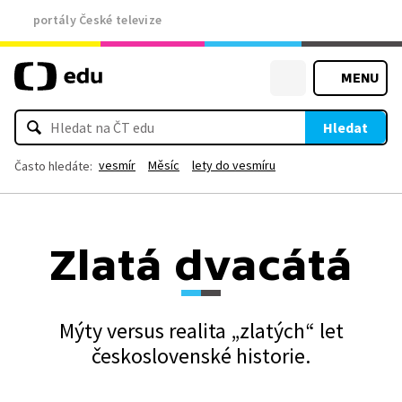
portály České televize
MENU
Hledat
vesmír
Měsíc
lety do vesmíru
Často hledáte:
Zlatá dvacátá
Mýty versus realita „zlatých“ let
československé historie.