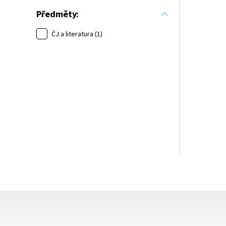
Předměty:
ČJ a literatura (1)