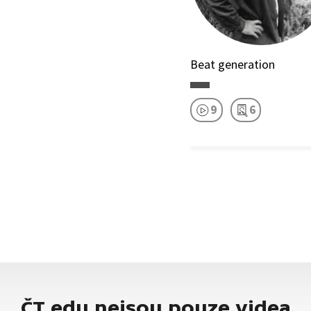
Beat generation
9
6
ČT edu nejsou pouze videa