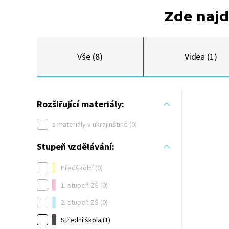
Zde najd
Vše (8)
Videa (1)
Rozšiřující materiály:
s materiály v ukrajinštině (0)
Stupeň vzdělávání:
Předškolní (0)
1. stupeň ZŠ (0)
2. stupeň ZŠ (0)
Střední škola (1)