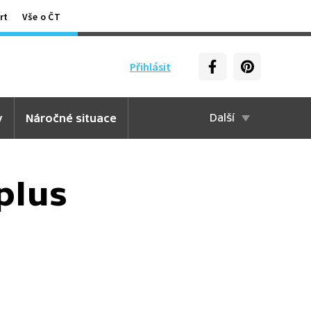
rt
Vše o ČT
Přihlásit
y
Náročné situace
Další
plus