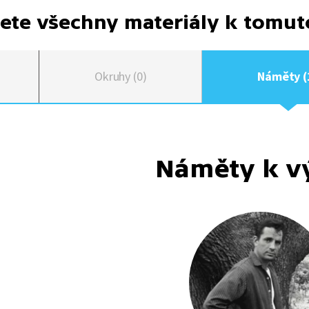
ete všechny materiály k tomu
Okruhy (0)
Náměty (
Náměty k v