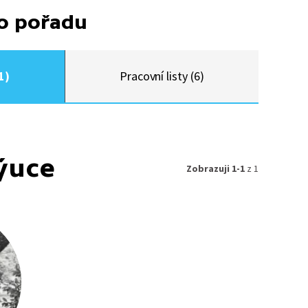
to pořadu
1)
Pracovní listy (6)
ýuce
Zobrazuji 1-1
z 1