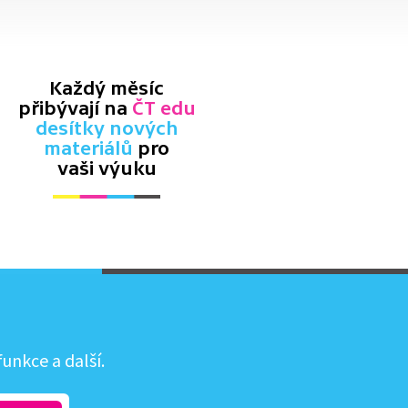
Každý měsíc
přibývají na
ČT edu
desítky nových
materiálů
pro
vaši výuku
unkce a další.