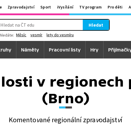
e
Zpravodajství
Sport
iVysílání
TV program
Pro děti
A
Hledat
Měsíc
vesmír
lety do vesmíru
hledáte:
ruhy
Náměty
Pracovní listy
Hry
Přijímačk
losti v regionech 
(Brno)
Komento
v
ané regionální zpra
v
odajst
v
í