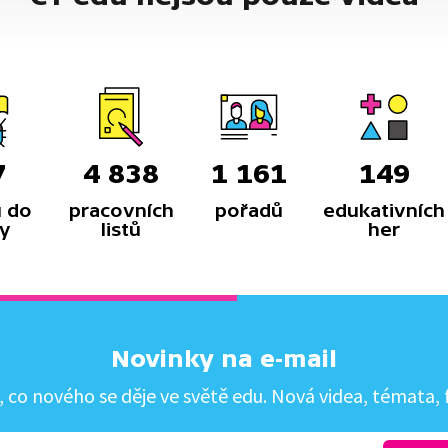
7
4 838
1 161
149
 do
pracovních
pořadů
edukativních
y
listů
her
Novinky na e-mail
co nového se děje ve světě edu. Nová videa, témata, f