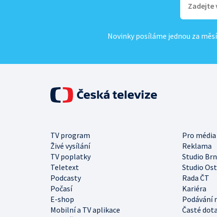
Novinky posíláme jednou za měsí