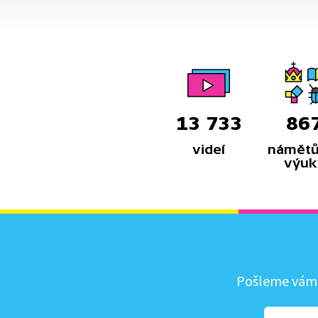
13 733
86
videí
námětů
výuk
Pošleme vám, 