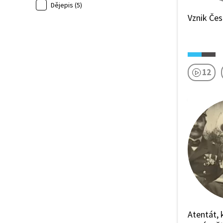
Dějepis (5)
Vznik Če
12
Atentát, 