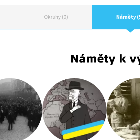
Okruhy (0)
Náměty (
Náměty k v