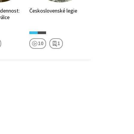
dennost:
Československé legie
válce
10
1