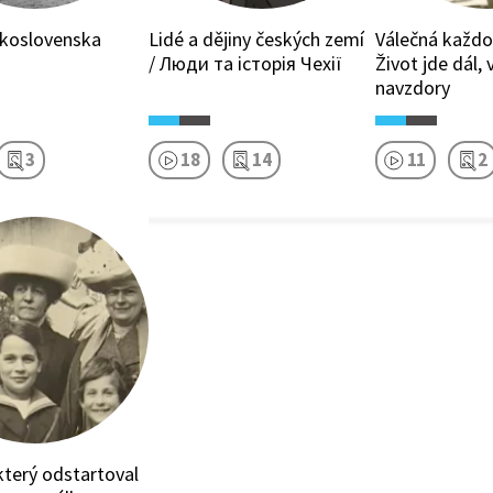
skoslovenska
Lidé a dějiny českých zemí
Válečná každo
/ Люди та історія Чехії
Život jde dál, 
navzdory
3
18
14
11
2
který odstartoval