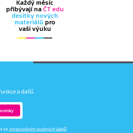
Každý měsíc
přibývají na
ČT edu
desítky nových
materiálů
pro
vaši výuku
unkce a další.
te se
zpracováním osobních údajů
.