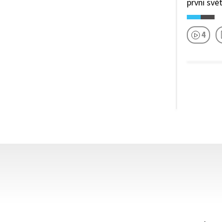
první svě
4