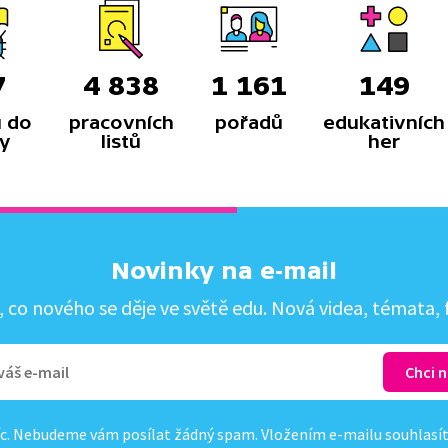
7
4 838
1 161
149
 do
pracovních
pořadů
edukativních
y
listů
her
Novinky na e-mail
co nového se děje ve světě edu. Nová videa, témata, f
c. Nebudeme vám posílat žádný spam. Vložením e-mailu souhlasí