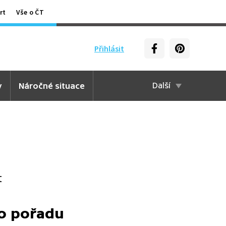
rt
Vše o ČT
Přihlásit
y
Náročné situace
Další
t
to pořadu