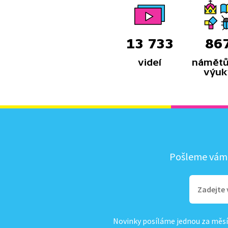
13 733
86
videí
námětů
výuk
Pošleme vám, 
Novinky posíláme jednou za měsí