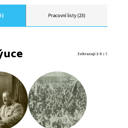
5)
Pracovní listy (23)
ýuce
Zobrazuji 1-5
z 5