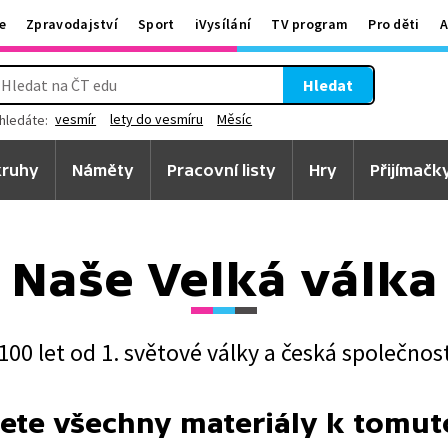
e
Zpravodajství
Sport
iVysílání
TV program
Pro děti
A
Hledat
vesmír
lety do vesmíru
Měsíc
hledáte:
ruhy
Náměty
Pracovní listy
Hry
Přijímačk
Naše Velká válka
100 let od 1. světové války a česká společnos
ete všechny materiály k tomu