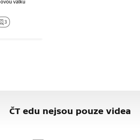
tovou válku
3
ČT edu nejsou pouze videa