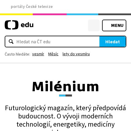
portály České televize
MENU
Hledat
vesmír
Měsíc
lety do vesmíru
Často hledáte:
Milénium
Futurologický magazín, který předpovídá
budoucnost. O vývoji moderních
technologií, energetiky, medicíny