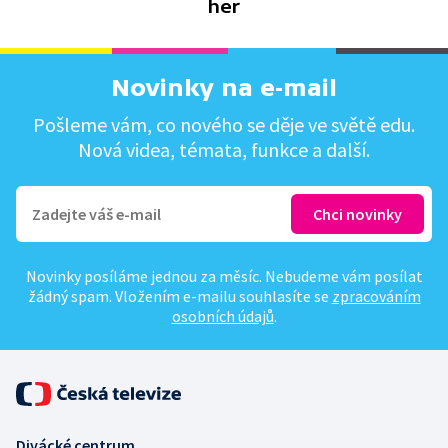
her
Novinky na e-mail
Pošleme vám, co nového se děje ve světě edu.
Nová videa, témata, funkce a další.
Novinky posíláme jednou za měsíc. Nebudeme vám posílat
žádný spam. Vložením e-mailu souhlasíte se
zpracováním
osobních údajů
.