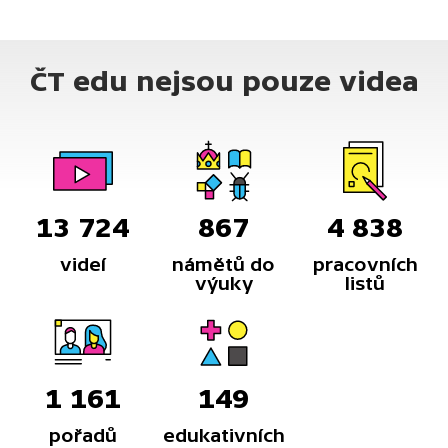
ČT edu nejsou pouze videa
13 724
867
4 838
videí
námětů do
pracovních
výuky
listů
1 161
149
pořadů
edukativních