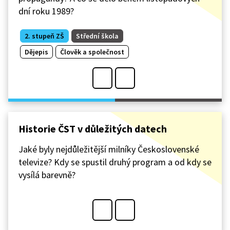
dní roku 1989?
2. stupeň ZŠ
Střední škola
Dějepis
Člověk a společnost
Historie ČST v důležitých datech
Jaké byly nejdůležitější milníky Československé
televize? Kdy se spustil druhý program a od kdy se
vysílá barevně?