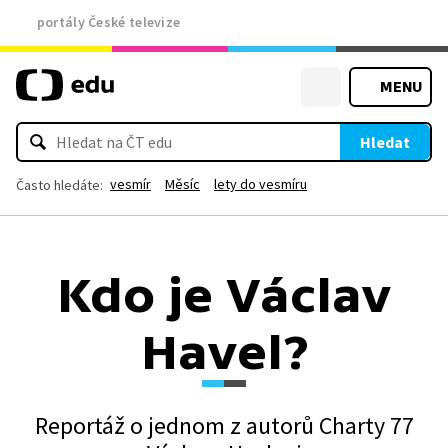
portály České televize
MENU
Hledat
vesmír
Měsíc
lety do vesmíru
Často hledáte:
Kdo je Václav
Havel?
Reportáž o jednom z autorů Charty 77