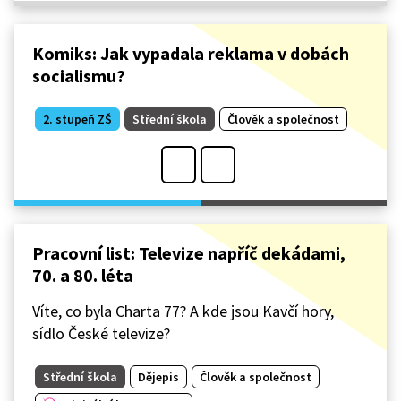
Komiks: Jak vypadala reklama v dobách
socialismu?
2. stupeň ZŠ
Střední škola
Člověk a společnost
Pracovní list: Televize napříč dekádami,
70. a 80. léta
Víte, co byla Charta 77? A kde jsou Kavčí hory,
sídlo České televize?
Střední škola
Dějepis
Člověk a společnost