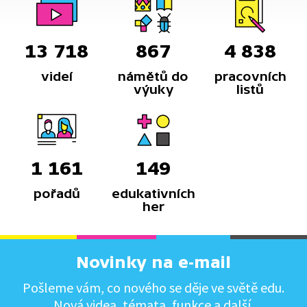
13 718
867
4 838
videí
námětů do
pracovních
výuky
listů
1 161
149
pořadů
edukativních
her
Novinky na e-mail
Pošleme vám, co nového se děje ve světě edu.
Nová videa, témata, funkce a další.