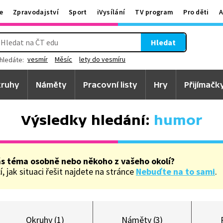
e
Zpravodajství
Sport
iVysílání
TV program
Pro děti
A
Hledat
vesmír
Měsíc
lety do vesmíru
hledáte:
ruhy
Náměty
Pracovní listy
Hry
Přijímačk
Výsledky hledání:
humor
ás téma osobně nebo někoho z vašeho okolí?
, jak situaci řešit najdete na stránce
Nebuďte na to sami
.
Okruhy (1)
Náměty (3)