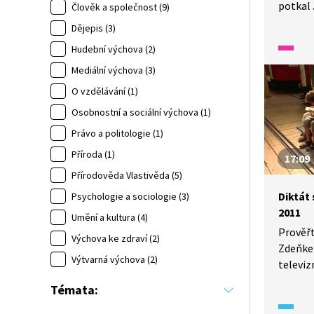
potkal 
Člověk a společnost (9)
spolu a
Dějepis (3)
zbraní.
Hudební výchova (2)
o tom, 
prostř
Mediální výchova (3)
O vzdělávání (1)
Osobnostní a sociální výchova (1)
Právo a politologie (1)
Příroda (1)
17:09
Přírodověda Vlastivěda (5)
Diktát
Psychologie a sociologie (3)
2011
Umění a kultura (4)
Prověřt
Výchova ke zdraví (2)
Zdeňke
Výtvarná výchova (2)
televiz
tentokr
Témata:
Dočkát
a po di