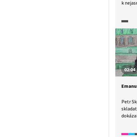
k neja
Poláčka
autore
mezivál
zazní i
Karla P
v konce
humoru 
s Karl
02:04
Emanue
Petr Sk
skladat
dokáza
a obra
vnímat 
několi