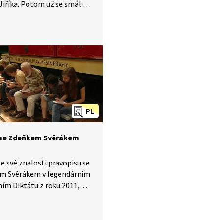
Jiříka. Potom už se smáli
 smích se stal jejich největší
 Poslechni si jejich vyprávění
jak se dá i s obrem bojovat
ednictvím humoru.
PL
 se Zdeňkem Svěrákem
e své znalosti pravopisu se
m Svěrákem v legendárním
ním Diktátu z roku 2011,
át s dopravní tematikou.
e se i příjemného humoru
ktátu následuje vysvětlení