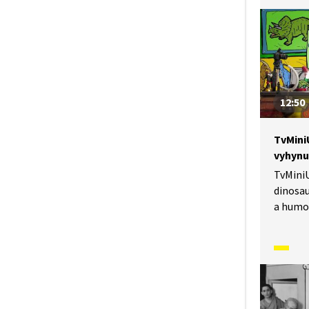
pravopi
12:50
TvMini
vyhynu
TvMiniU
dinosa
a humor
i vědec
dinosau
přehráv
jedna k