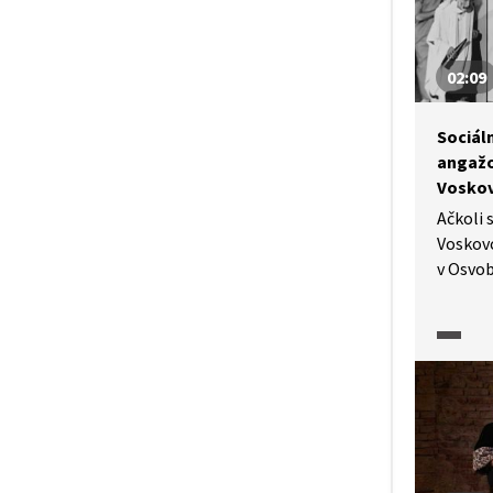
02:09
Sociáln
angažo
Voskov
Ačkoli 
Voskov
v Osvo
vyznač
hravos
a nean
do ní v
začaly 
a polit
později
divadl