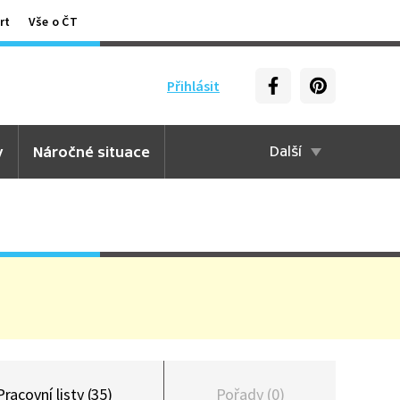
rt
Vše o ČT
Přihlásit
y
Náročné situace
Další
Pracovní listy (35)
Pořady (0)