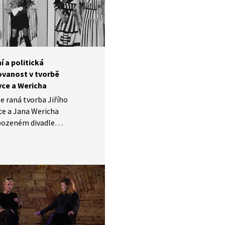
í a politická
vanost v tvorbě
ce a Wericha
se raná tvorba Jiřího
ce a Jana Wericha
bozeném divadle
ovala zejména poetistickou
tí, „humorem pro humor"
gažovaností, postupně se
livem společenské situace
dostávat prvky sociální
ické angažovanosti, které se
 staly pro Osvobozené
o emblematické. Pasáž