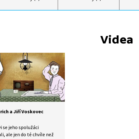
Videa
rich a Jiří Voskovec
i se jeho spolužáci
li, ale jen do té chvíle než