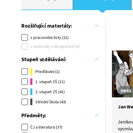
Rozšiřující materiály:
s pracovními listy (21)
s materiály v ukrajinštině (0)
Stupeň vzdělávání:
Předškolní (1)
1. stupeň ZŠ (11)
04:51
2. stupeň ZŠ (41)
Střední škola (43)
Jan We
Předměty:
Jeníkov
ČJ a literatura (37)
vysmíva