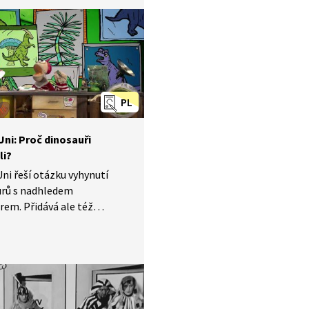
sných jevů.
PL
Uni: Proč dinosauři
li?
ni řeší otázku vyhynutí
urů s nadhledem
em. Přidává ale též
ký kontext. Jeden
rus se zasekl uvnitř
ače. Na TvMiniUni se řítí
atastrofa za druhou.....