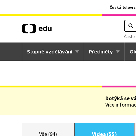
Česká televiz
Často 
Stupně vzdělávání
Předměty
Ok
Dotýká se v
Více informací
Vše (94)
Videa (55)