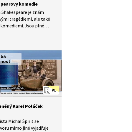
spearovy komedie
m Shakespeare je znám
vými tragédiemi, ale také
komediemi. Jsou plné
h hříček, dvojsmyslností
ných situací, které
jí humor. Jeho postavy
ronikají do absurdních
ská
 a komplikují si život svými
nost
utími. Jaké další
eristické prvky
pearových komedií můžete
maturity?
PL
něný Karel Poláček
ta Michal Špirit se
voru mimo jiné vyjadřuje