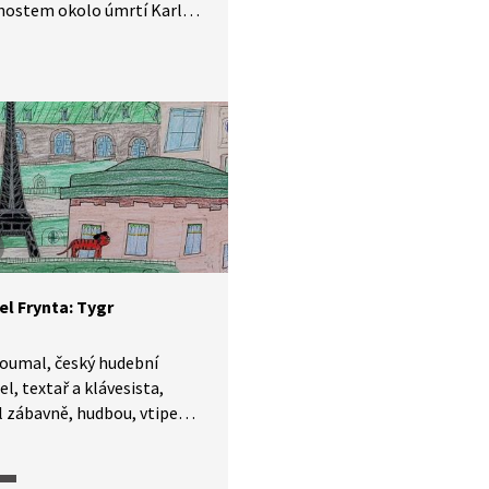
snostem okolo úmrtí Karla
, který byl předním
m a humoristou české
ečné literatury. Ve videu
nformace o životě a díle
oláčka, o jeho pobytu
ntračních táborech, o jeho
a tvorbě pro děti i srovnání
em Čapkem.
l Frynta: Tygr
oumal, český hudební
el, textař a klávesista,
l zábavně, hudbou, vtipem
zným humorem učit děti
poezii. Zhudebnil také
k textů básníka Emanuela