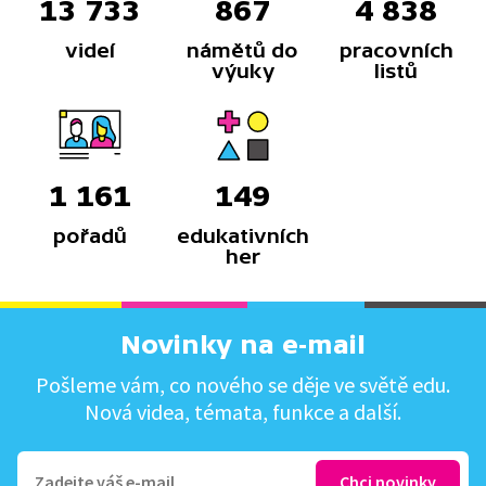
13 733
867
4 838
videí
námětů do
pracovních
výuky
listů
1 161
149
pořadů
edukativních
her
Novinky na e-mail
Pošleme vám, co nového se děje ve světě edu.
Nová videa, témata, funkce a další.