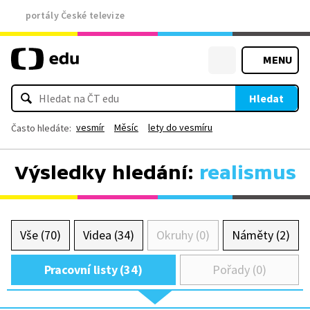
portály České televize
MENU
Hledat
vesmír
Měsíc
lety do vesmíru
Často hledáte:
Výsledky hledání:
realismus
Vše (70)
Videa (34)
Okruhy (0)
Náměty (2)
Pracovní listy (34)
Pořady (0)