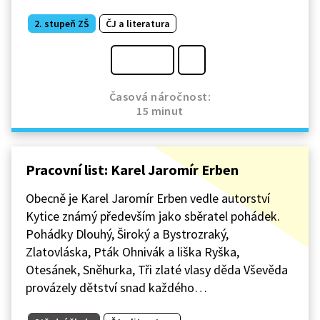
2. stupeň ZŠ
ČJ a literatura
Časová náročnost:
15 minut
Pracovní list: Karel Jaromír Erben
Obecně je Karel Jaromír Erben vedle autorství
Kytice známý především jako sběratel pohádek.
Pohádky Dlouhý, Široký a Bystrozraký,
Zlatovláska, Pták Ohnivák a liška Ryška,
Otesánek, Sněhurka, Tři zlaté vlasy děda Vševěda
provázely dětství snad každého…