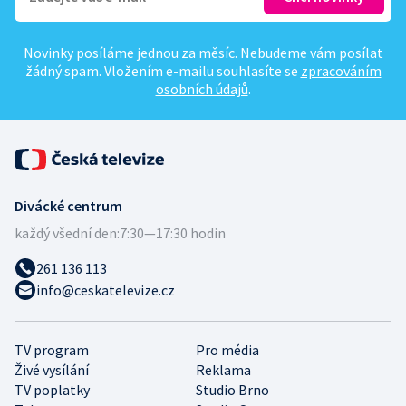
Novinky posíláme jednou za měsíc. Nebudeme vám posílat
žádný spam. Vložením e-mailu souhlasíte se
zpracováním
osobních údajů
.