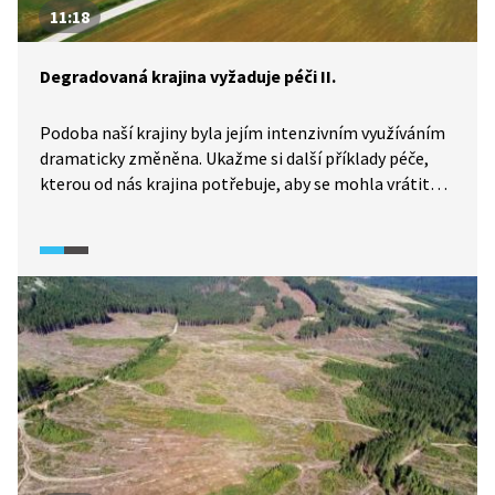
11:18
Degradovaná krajina vyžaduje péči II.
Podoba naší krajiny byla jejím intenzivním využíváním
dramaticky změněna. Ukažme si další příklady péče,
kterou od nás krajina potřebuje, aby se mohla vrátit
ke své pestrosti a půvabu. Pokud se budeme o krajinu
starat tak, jak se o to snaží ochránci přírody
ve jmenovaných lokalitách, není naše krajina zcela
bez budoucnosti.