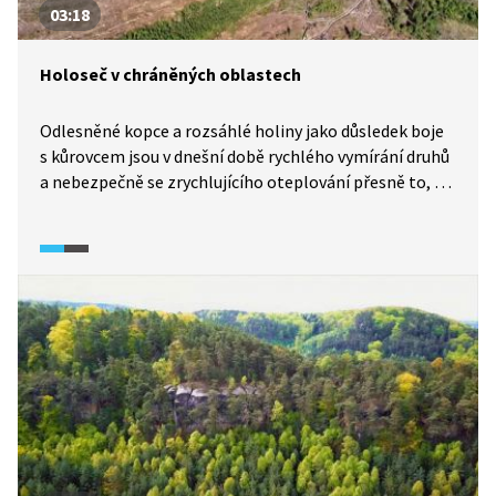
03:18
Holoseč v chráněných oblastech
Odlesněné kopce a rozsáhlé holiny jako důsledek boje
s kůrovcem jsou v dnešní době rychlého vymírání druhů
a nebezpečně se zrychlujícího oteplování přesně to, co
situaci ještě zhoršuje. Ztráta biodiverzity a degradace
půdy jsou některé z problémů. Přitom by šlo pečovat
o lesy šetrněji a postupy hospodaření přizpůsobit
danému území. Fakt, že se holosečně hospodaří
i v chráněných krajinných oblastech, považují odborníci
za selhání státní ochrany přírody.