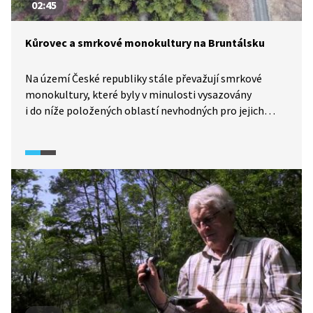
02:45
Kůrovec a smrkové monokultury na Bruntálsku
Na území České republiky stále převažují smrkové
monokultury, které byly v minulosti vysazovány
i do níže položených oblastí nevhodných pro jejich
pěstování. Důsledkem jsou kůrovcové kalamity, které
se v posledních letech pravidelně opakují. Dřevo
napadené kůrovcem má nižší kvalitu a kvůli jeho
přebytku na trhu dochází k poklesu výkupních cen.
Řešením je vysázení druhově pestrého lesa, který se co
nejvíce podobá přirozené dřevinné skladbě.