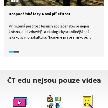
04:05
Hospodářské lesy: Nová příležitost
Přirozená pestrost lesních společenstev je nejen
krásná, ale i zdravější a ekologicky stabilnější než
jakákoliv monokultura. Nicméně právě smrkové
monokultury jsou typickým představitelem
hospodářského lesa a kvůli nízké biodiverzitě jsou
prostřenou tabulí pro periodicky se vracející škůdce.
Kůrovcová kalamita však nemusí být pouze
katastrofou, ale i příležitostí vrátit se k udržitelnému
hospodaření v lese, kde je druhová skladba dřevin
pestrá, odpovídající klimatu, stromy jsou různého stáří
ČT edu nejsou pouze videa
a pod nimi na jaře bují bohaté bylinné patro.