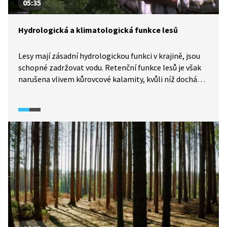
05:35
Hydrologická a klimatologická funkce lesů
Lesy mají zásadní hydrologickou funkci v krajině, jsou
schopné zadržovat vodu. Retenční funkce lesů je však
narušena vlivem kůrovcové kalamity, kvůli níž dochází
k plošnému rozpadu porostů. Lesní porosty také
významným způsobem ovlivňují místní klima, zejména
snižují rozdíly mezi denní a noční teplotou a zvyšují
vlhkost vzduchu. Vykácení lesů v minulosti nepříznivě
zasáhlo do života mnohých civilizací. Poučíme se?