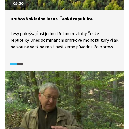
05:20
Druhová skladba lesa v České republice
Lesy pokrývají asi jednu třetinu rozlohy České
republiky. Dnes dominantní smrkové monokultury však
nejsou na většině míst naší země původní. Po obrovské
kůrovcové kalamitě posledních let se však situace
českých lesů výrazně proměňuje a druhová skladba
nově vysázených lesů je výrazně bohatší.