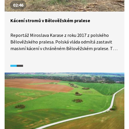
02:46
Kácení stromů v Bělověžském pralese
Reportáž Miroslava Karase z roku 2017 z polského
Bělověžského pralesa. Polská vláda odmítá zastavit
masivní kácení v chráněném Bělověžském pralese. To jí
přitom nařídil Soudní dvůr Evropské unie z podnětu
Evropské komise.