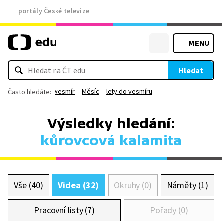
portály České televize
MENU
Hledat
vesmír
Měsíc
lety do vesmíru
Často hledáte:
Výsledky hledání:
kůrovcová kalamita
Vše (40)
Videa (32)
Okruhy (0)
Náměty (1)
Pracovní listy (7)
Pořady (0)