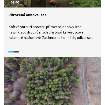
01:40
Přirozená obnova lesa
Krátké shrnutí procesu přirozené obnovy lesa
na příkladu dvou různých přístupů ke kůrovcové
kalamitě na Šumavě. Zatímco na holinách, odkud se
pokácené dřevo odvezlo, jsou podmínky pro novou
generaci stromů jako na poušti a zemina je zde
degradovaná, na bezzásahových plochách bují nový
život, který bere energii z tlejícího dřeva popadaných
souší.