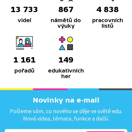
13 733
867
4 838
videí
námětů do
pracovních
výuky
listů
1 161
149
pořadů
edukativních
her
Novinky na e-mail
Pošleme vám, co nového se děje ve světě edu.
Nová videa, témata, funkce a další.