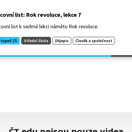
covní list: Rok revoluce, lekce 7
ovní list k sedmé lekci námětu Rok revoluce.
stupeň ZŠ
Střední škola
Dějepis
Člověk a společnost
ČT edu nejsou pouze videa