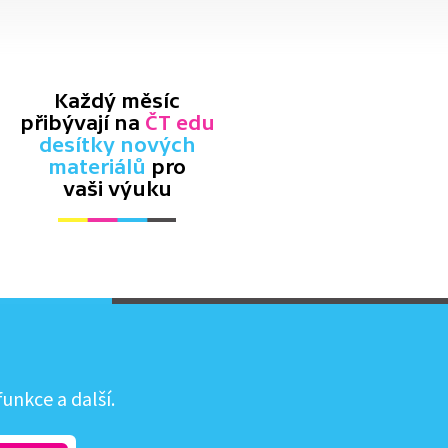
Každý měsíc
přibývají na
ČT edu
desítky nových
materiálů
pro
vaši výuku
unkce a další.