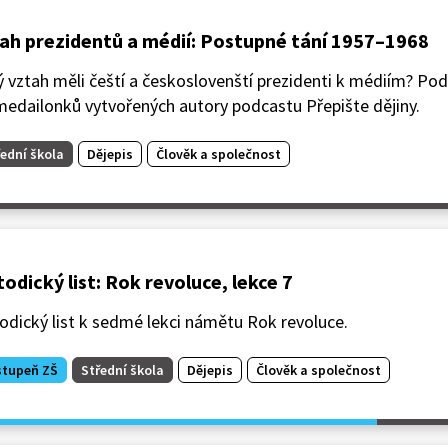
ah prezidentů a médií: Postupné tání 1957–1968
 vztah měli čeští a českoslovenští prezidenti k médiím? Pod
medailonků vytvořených autory podcastu Přepište dějiny.
ední škola
Dějepis
Člověk a společnost
odický list: Rok revoluce, lekce 7
dický list k sedmé lekci námětu Rok revoluce.
stupeň ZŠ
Střední škola
Dějepis
Člověk a společnost