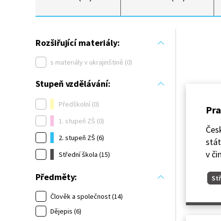
Rozšiřující materiály:
s materiály v ukrajinštině (0)
Stupeň vzdělávání:
Předškolní (0)
Pra
1. stupeň ZŠ (0)
Česk
2. stupeň ZŠ (6)
stát
v či
Střední škola (15)
Předměty:
Stř
Člověk a společnost (14)
Dějepis (6)