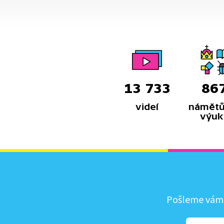
13 733
86
videí
námětů
výuk
Pošleme vám, 