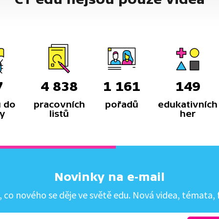
7
4 838
1 161
149
 do
pracovních
pořadů
edukativních
y
listů
her
Novinky na e-mail
co nového se děje ve světě edu. Nová videa, témata, f