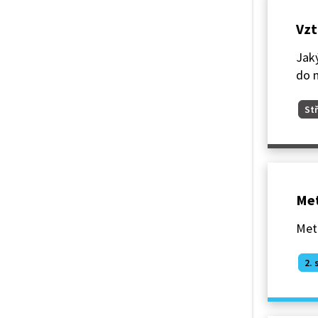
Vzt
Jaký
do 
Stř
Met
Meto
2. 