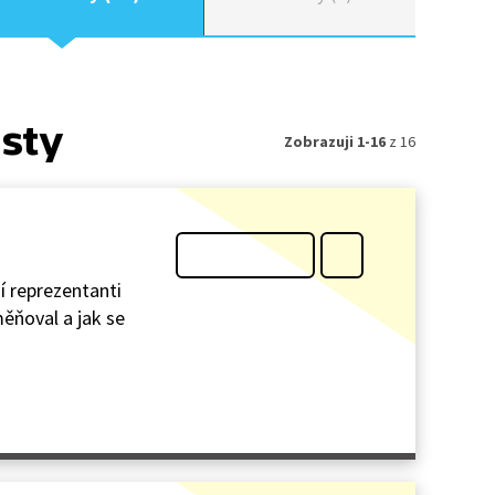
isty
Zobrazuji 1-16
z 16
í reprezentanti
měňoval a jak se