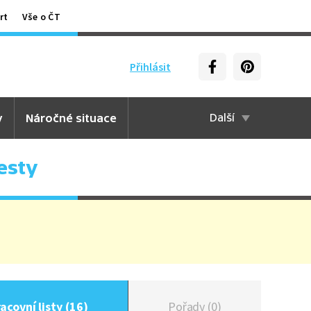
rt
Vše o ČT
Přihlásit
y
Náročné situace
Další
esty
acovní listy (16)
Pořady (0)