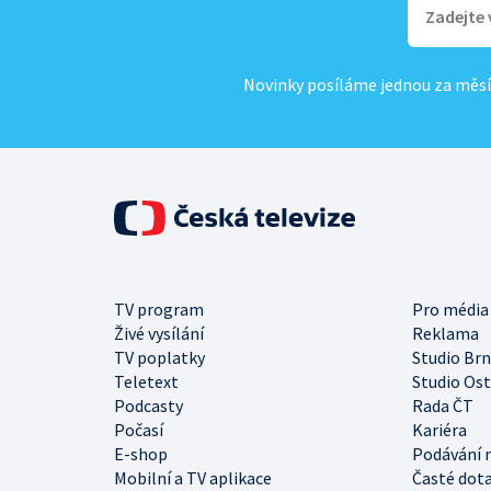
Novinky posíláme jednou za měsí