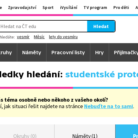
e
Zpravodajství
Sport
iVysílání
TV program
Pro děti
A
Hledat
vesmír
Měsíc
lety do vesmíru
hledáte:
ruhy
Náměty
Pracovní listy
Hry
Přijímačk
ledky hledání:
studentské prot
ás téma osobně nebo někoho z vašeho okolí?
, jak situaci řešit najdete na stránce
Nebuďte na to sami
.
Okruhy (0)
Náměty (1)
Pr