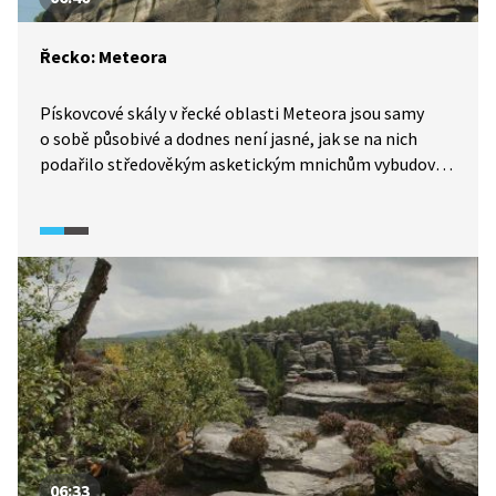
Řecko: Meteora
Pískovcové skály v řecké oblasti Meteora jsou samy
o sobě působivé a dodnes není jasné, jak se na nich
podařilo středověkým asketickým mnichům vybudovat
celou řadu klášterů. Vedla k nim velmi náročná cesta,
dnes je však možné k nim pohodlně dojít a několik
z nich je dokonce přístupných veřejnosti.
06:33