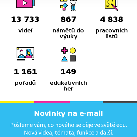
13 733
867
4 838
videí
námětů do
pracovních
výuky
listů
1 161
149
pořadů
edukativních
her
Novinky na e-mail
Pošleme vám, co nového se děje ve světě edu.
Nová videa, témata, funkce a další.