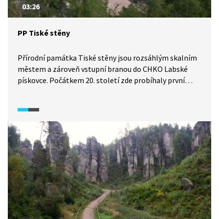
03:26
PP Tiské stěny
Přírodní památka Tiské stěny jsou rozsáhlým skalním
městem a zároveň vstupní branou do CHKO Labské
pískovce. Počátkem 20. století zde probíhaly první
horolezecké výstupy, avšak pro běžné návštěvníky byl
do roku 1918 vstup do oblasti bez průvodce zakázán.
Dnes v Tiských stěnách vedou dva turistické okruhy,
na kterých je možné pozorovat rozmanité skalní
útvary.