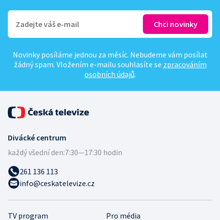
Novinky posíláme jednou za měsíc. Nebudeme vám posílat
žádný spam. Vložením e-mailu souhlasíte se
zpracováním
osobních údajů
.