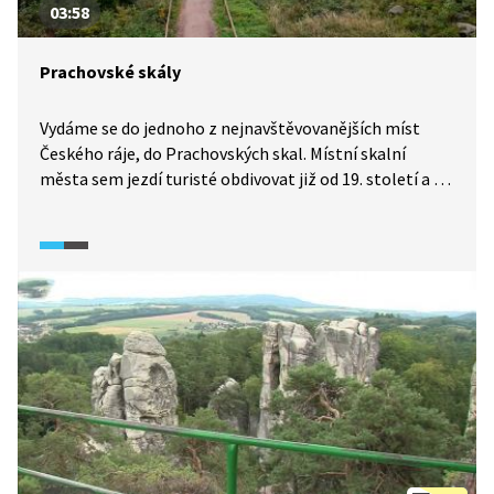
03:58
Prachovské skály
Vydáme se do jednoho z nejnavštěvovanějších míst
Českého ráje, do Prachovských skal. Místní skalní
města sem jezdí turisté obdivovat již od 19. století a o
něco později si je oblíbili i horolezci. V roce 1933 se
Prachovské skály staly přírodní rezervací a posléze
součástí CHKO Český ráj, prvního chráněného území
svého druhu v tehdejším Československu.