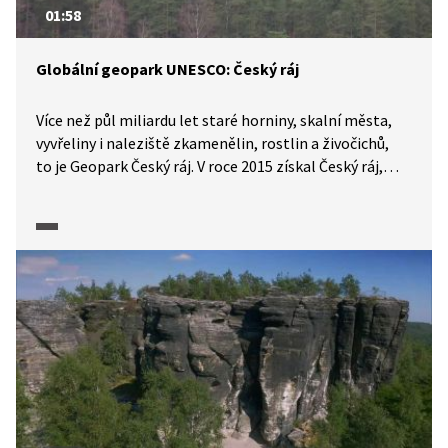
01:58
Globální geopark UNESCO: Český ráj
Více než půl miliardu let staré horniny, skalní města,
vyvřeliny i naleziště zkamenělin, rostlin a živočichů,
to je Geopark Český ráj. V roce 2015 získal Český ráj,
jako jediný geopark v celé republice, značku UNESCO.
S jakými problémy se tato oblast s unikátním
přírodním dědictvím potýká?