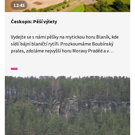
12:43
Českopis: Pěší výlety
Vydejte se s námi pěšky na mytickou horu Blaník, kde
sídlí bájní blaničtí rytíři. Prozkoumáme Boubínský
prales, zdoláme nejvyšší horu Moravy Praděd a v
Adršpachu navštívíme největší skalní město u nás.
A na závěr si necháme symbol Liberce a jednu
z unikátních staveb v Česku na Ještědu.