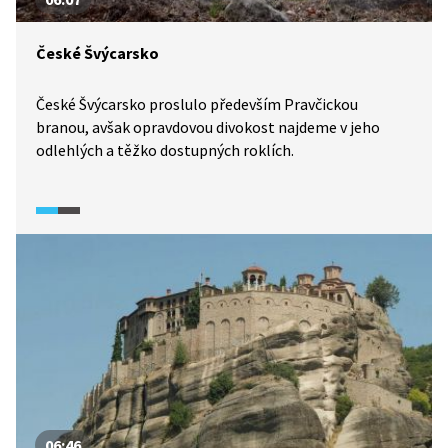
České Švýcarsko
České Švýcarsko proslulo především Pravčickou
branou, avšak opravdovou divokost najdeme v jeho
odlehlých a těžko dostupných roklích.
06:46