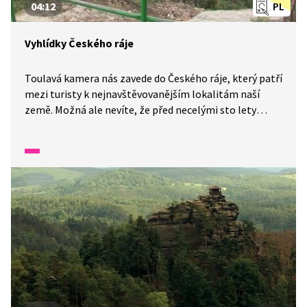
04:12
PL
Vyhlídky Českého ráje
Toulavá kamera nás zavede do Českého ráje, který patří
mezi turisty k nejnavštěvovanějším lokalitám naší
země. Možná ale nevíte, že před necelými sto lety
nechybělo málo a celá oblast plná skal a vyhlídek
mohla být pro běžné občany nepřístupná. Jedno
ze zdejších nejromantičtějších míst – Mariánskou
vyhlídku mine málokterý návštěvník. Jako na dlani z ní
před sebou máte zříceninu hradu Trosky
a Hruboskalské kamenné město i se zámkem, který
býval sídlem majitelů zdejšího panství.