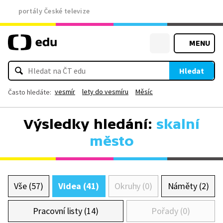
portály České televize
MENU
Hledat
vesmír
lety do vesmíru
Měsíc
Často hledáte:
Výsledky hledání:
skalní
město
Vše (57)
Videa (41)
Okruhy (0)
Náměty (2)
Pracovní listy (14)
Pořady (0)