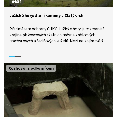
04:34
Lužické hory: Sloní kameny a Zlatý vrch
Předmětem ochrany CHKO Lužické hory je rozmanitá
krajina pískovcových skalních měst a znělcových,
trachytových a čedičových kuželů. Mezi nejzajímavější
útvary této oblasti patří pískovcové Sloní kameny
(někdy zvané také Bílé kameny) a čedičové kamenné
varhany Zlatý vrch. Čedičové sloupce Zlatého vrchu,
který je národní přírodní památkou, mají téměř 30
Rozhovor s odborníkem
metrů a jsou i vyšší než známější Panská skála
u Kamenického Šenova.