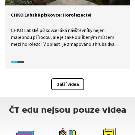
CHKO Labské pískovce: Horolezectví
CHKO Labské pískovce láká návštěvníky nejen
malebnou přírodou, ale je také oblíbeným místem
mezi horolezci. V oblasti je zmapováno zhruba dva
tisíce lezeckých cest různých obtížností. V následujícím
videu se setkáme se dvěma zkušenými horolezci,
abychom se dozvěděli více o historii tohoto fenoménu.
Další videa
ČT edu nejsou pouze videa