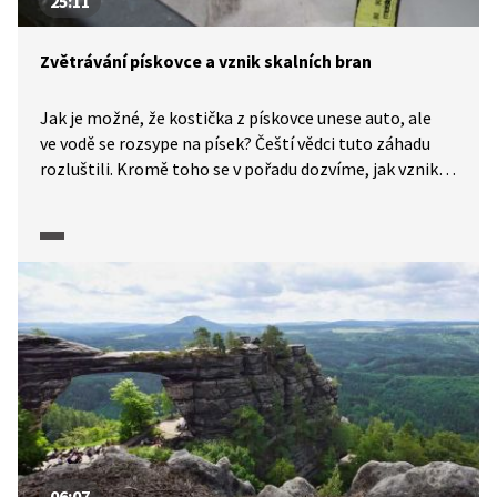
25:11
Zvětrávání pískovce a vznik skalních bran
Jak je možné, že kostička z pískovce unese auto, ale
ve vodě se rozsype na písek? Čeští vědci tuto záhadu
rozluštili. Kromě toho se v pořadu dozvíme, jak vznikla
Pravčická brána a jak se vnitřní a vnější geologické
procesy mohou podílet na změnách reliéfu krajiny,
například na zvětrávání skal.
06:07