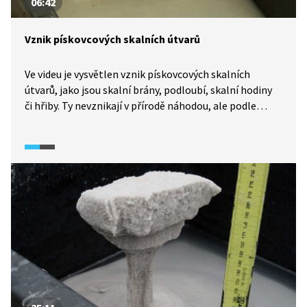
06:42
Vznik pískovcových skalních útvarů
Ve videu je vysvětlen vznik pískovcových skalních
útvarů, jako jsou skalní brány, podloubí, skalní hodiny
či hřiby. Ty nevznikají v přírodě náhodou, ale podle
předvídatelných zákonitostí, konkrétně při zatížení
horniny a následného uvolnění nadloží v určitých
místech. Eroze pak přednostně odnáší materiál
z nezatížených částí a modeluje skalní útvary, které
jsou v materiálu předem zaklíčovány. Svoje závěry
dokládají vědci z Geologického ústavu AV ČR
konkrétními pokusy, prováděnými v lomu Střeleč
v Českém ráji.