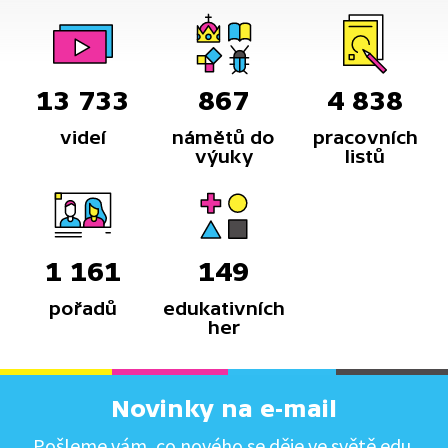
13 733
867
4 838
videí
námětů do
pracovních
výuky
listů
1 161
149
pořadů
edukativních
her
Novinky na e-mail
Pošleme vám, co nového se děje ve světě edu.