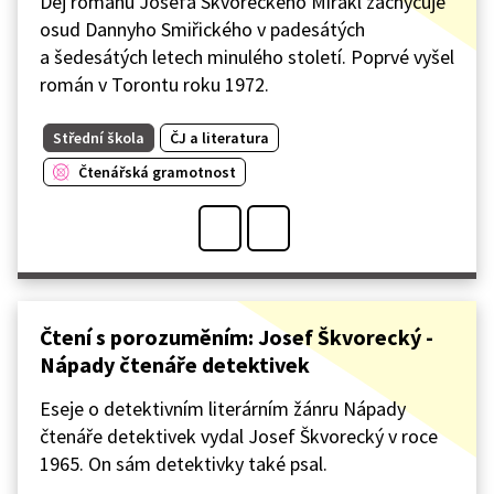
Děj románu Josefa Škvoreckého Mirákl zachycuje
osud Dannyho Smiřického v padesátých
a šedesátých letech minulého století. Poprvé vyšel
román v Torontu roku 1972.
Střední škola
ČJ a literatura
Čtenářská gramotnost
Čtení s porozuměním: Josef Škvorecký -
Nápady čtenáře detektivek
Eseje o detektivním literárním žánru Nápady
čtenáře detektivek vydal Josef Škvorecký v roce
1965. On sám detektivky také psal.