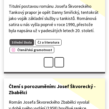
Titulní postavou románu Josefa Škvoreckého
Tankový prapor je opět Danny Smiřický, tentokrát
jako voják základní služby u tankistů. Románová
satira u nás vyšla poprvé v roce 1990, přestože
byla napsána už v padesátých letech 20. století.
Střední škola
ČJ a literatura
Čtenářská gramotnost
Čtení s porozuměním: Josef Škvorecký -
Zbabělci
Román Josefa Škvoreckého Zbabělci vyvolal
v době svého vydání (1958) bouřlivé reakce