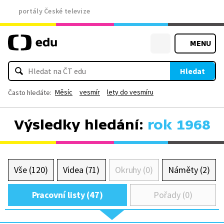
portály České televize
MENU
Hledat
Měsíc
vesmír
lety do vesmíru
Často hledáte:
Výsledky hledání:
rok 1968
Vše (120)
Videa (71)
Okruhy (0)
Náměty (2)
Pracovní listy (47)
Pořady (0)