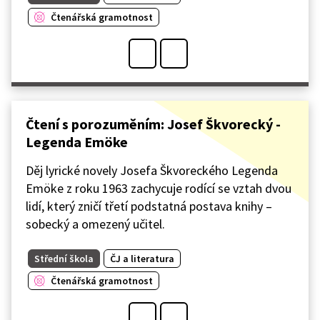
Čtenářská gramotnost
Čtení s porozuměním: Josef Škvorecký -
Legenda Emöke
Děj lyrické novely Josefa Škvoreckého Legenda
Emöke z roku 1963 zachycuje rodící se vztah dvou
lidí, který zničí třetí podstatná postava knihy –
sobecký a omezený učitel.
Střední škola
ČJ a literatura
Čtenářská gramotnost