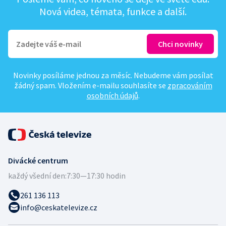
Nová videa, témata, funkce a další.
Novinky posíláme jednou za měsíc. Nebudeme vám posílat
žádný spam. Vložením e-mailu souhlasíte se
zpracováním
osobních údajů
.