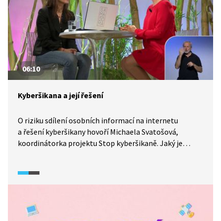
06:10
Kyberšikana a její řešení
O riziku sdílení osobních informací na internetu
a řešení kyberšikany hovoří Michaela Svatošová,
koordinátorka projektu Stop kyberšikaně. Jaký je
rozdíl v chování mužů a žen ve virtuálním prostředí a s
jakými projevy šikany se v něm setkávají? Jakou roli v ní
hrají sociální sítě? Proč není dobré se spoléhat
na virtuální vztahy? Ukázka je tlumočena
do znakového jazyka.