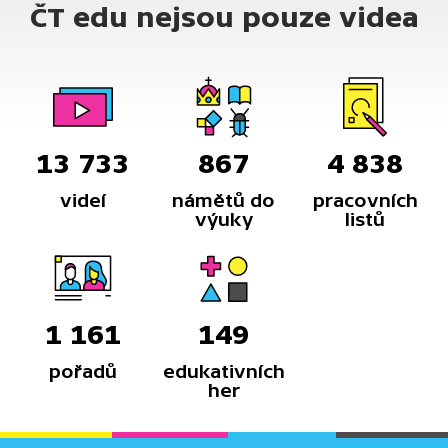
ČT edu nejsou pouze videa
13 733
867
4 838
videí
námětů do
pracovních
výuky
listů
1 161
149
pořadů
edukativních
her