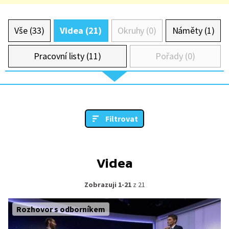
Vše (33)
Videa (21)
Okruhy (0)
Náměty (1)
Pracovní listy (11)
Pořady (0)
Filtrovat
Videa
Zobrazuji 1-21
z 21
Rozhovor s odborníkem