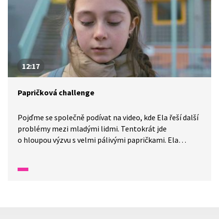
Algorithmwatch, které fungují na dobrovolném
dárcovství dat. Tato organizace zjistila, že příspěvky
s odhalenou kůží mají větší šanci se zobrazit
uživatelům v newsfeedu. I tato organizace ale musela
svůj projekt zastavit kvůli právním krokům ze strany
Facebooku.
12:17
Papričková challenge
Pojďme se společně podívat na video, kde Ela řeší další
problémy mezi mladými lidmi. Tentokrát jde
o hloupou výzvu s velmi pálivými papričkami. Ela
nechtěla vypadat před svým kamarádem Davidem jako
srab a bezmyšlenkovitě pálivou papričku snědla. Druhý
den měla na obličeji červenou vyrážku a nebylo jí dobře.
Ve škole varovala spolužáky, že pokud nechtějí
dopadnout jako ona, ať další takové hloupé výzvy
nepodstupují.