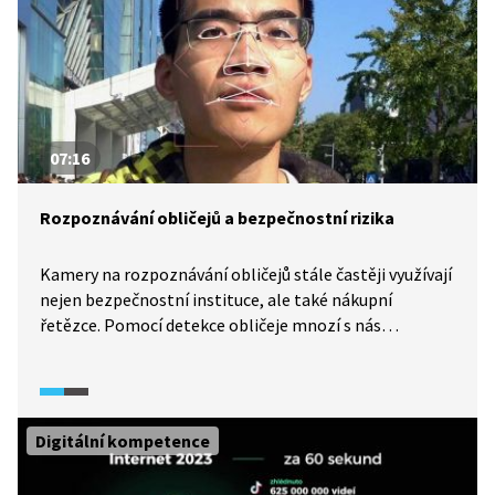
07:16
Rozpoznávání obličejů a bezpečnostní rizika
Kamery na rozpoznávání obličejů stále častěji využívají
nejen bezpečnostní instituce, ale také nákupní
řetězce. Pomocí detekce obličeje mnozí s nás
odemykají mobilní telefony nebo profily na sociálních
sítích. Na bezpečnostní rizika spojená s využitím
technologií na detekci obličejů upozorňuje Vladimír
Smejkal, expert na informační technologie.
Digitální kompetence