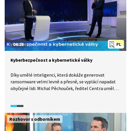
06:28
PL
Kyberbezpečnost a kybernetické války
Díky umělé inteligenci, která dokáže generovat
ransomware velmi levně a přesně, se vyplácí napadat
obyčejné lidi. Michal Pěchouček, ředitel Centra umělé
inteligence ČVUT, hovoří v rozhovoru s Danielem
Stachem o rizicích manipulace s daty, možnostech
vydírání velkých firem a způsobech prevence a obrany.
Rozhovor s odborníkem