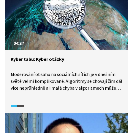
04:37
Kyber tabu: Kyber otázky
Moderování obsahu na sociálních sítích je v dnešním
světě velmi komplikované. Algoritmy se chovají čím dál
více neprůhledně a i malá chyba v algoritmech může
způsobit velké škody. Objevují se právní předpisy, které
by měly algoritmy kontrolovat a omezovat, nikdo však
zatím neví, jak účinné budou v praxi.