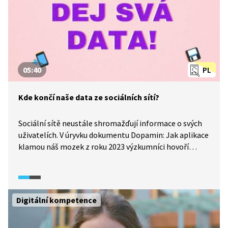
05:40
PL
Kde končí naše data ze sociálních sítí?
Sociální sítě neustále shromažďují informace o svých
uživatelích. V úryvku dokumentu Dopamin: Jak aplikace
klamou náš mozek z roku 2023 výzkumníci hovoří
o tom, jak nezávislí badatelé nemají k těmto datům
přístup, protože jsou majetkem technologických
společností. K dispozici je mají pouze výzkumné
laboratoře přímo od konkrétních sociálních sítí, které
Digitální kompetence
často provádějí výzkumy bez vědomí uživatelů. Existují
proto neziskové organizace, jako je například