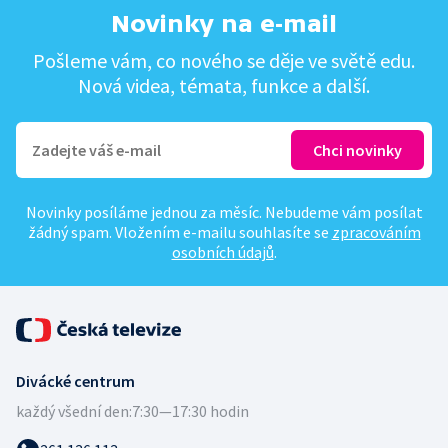
Novinky na e-mail
Pošleme vám, co nového se děje ve světě edu.
Nová videa, témata, funkce a další.
Novinky posíláme jednou za měsíc. Nebudeme vám posílat
žádný spam. Vložením e-mailu souhlasíte se
zpracováním
osobních údajů
.