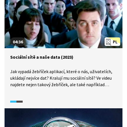
04:36
PL
Sociální sítě a naše data (2023)
Jak vypadá žebříček aplikací, které o nás, uživatelích,
ukládají nejvíce dat? Kralují mu sociální sítě? Ve videu
najdete nejen takový žebříček, ale také například
vysvětlení procesu a rizik prolínání dat ze sociálních
sítí a fungování států.