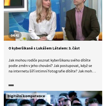
04:41
O kyberšikaně s Lukášem Látalem: 3. část
Jak mohou rodiče poznat kyberšikanu svého dítěte
podle změn v jeho chování? Jak postupovat, když se
na internetu šíří intimní fotografie dítěte? Jak mohou
rodiče kontrolovat chování svých dětí na internetu?
Od kolika let by měli rodiče povolovat dětem profily
na sociálních sítích? Nejen na tyto otázky odpovídá
Lukáš Látal, metodik programu primární prevence
Digitální kompetence
a vedoucí lektor spolku Nebuď oběť, z.s.