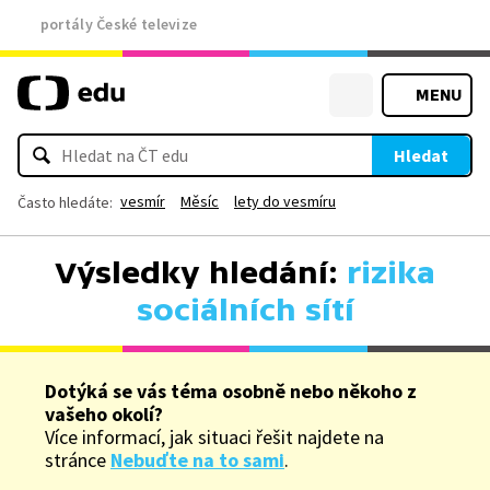
portály České televize
MENU
Hledat
vesmír
Měsíc
lety do vesmíru
Často hledáte:
Výsledky hledání:
rizika
sociálních sítí
Dotýká se vás téma osobně nebo někoho z
vašeho okolí?
Více informací, jak situaci řešit najdete na
stránce
Nebuďte na to sami
.