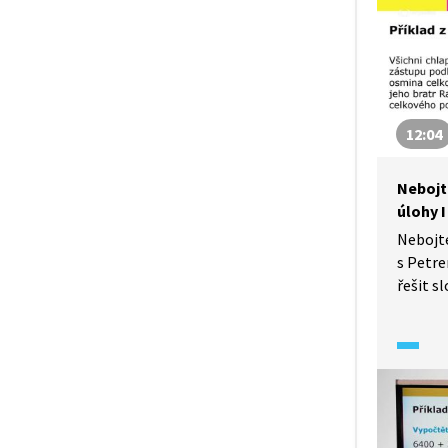
zároveň
na stře
12:04
Nebojt
úlohy I
Nebojt
s Petre
řešit s
hned ně
mohou 
ve škol
u přijí
školu.