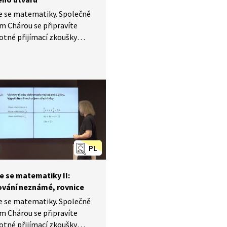
e se matematiky. Společně
m Chárou se připravíte
otné přijímací zkoušky
ázia a střední školy.
 videu si zopakujete, jak
lohy na geometrické
. Cyklus Nebojte se
iky II byl natáčen
ta Experience Center.
PL
e se matematiky II:
ování neznámé, rovnice
e se matematiky. Společně
m Chárou se připravíte
otné přijímací zkoušky