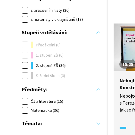
s pracovními listy (36)
s materiály v ukrajinštině (18)
Stupeň vzdělávání:
Předškolní (0)
1. stupeň ZŠ (0)
15:25
2. stupeň ZŠ (36)
Střední škola (0)
Nebojt
Konstr
Předměty:
Nebojt
ČJ a literatura (15)
s Terez
jak se 
Matematika (36)
Vypočít
Témata:
příklad
nejen v