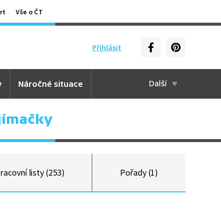
rt
Vše o ČT
Přihlásit
y
Náročné situace
Další
jímačky
racovní listy (253)
Pořady (1)