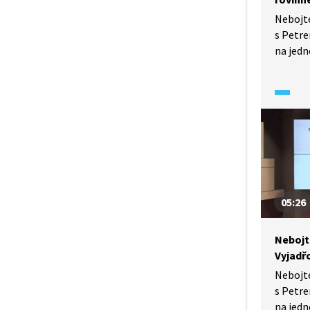
Nebojt
s Petre
na jedn
na gymn
V tomto
řešit ú
výpočty
matemat
v Magen
05:26
Nebojt
Vyjadř
Nebojt
s Petre
na jedn