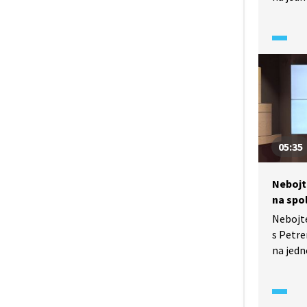
na gymn
V tomto
řešit s
a rovni
matemat
v Magen
05:35
Nebojt
na spo
Nebojt
s Petre
na jedn
na gymn
V tomto
řešit l