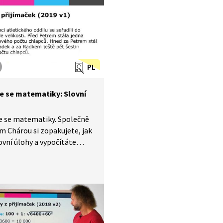
 také u přijímacích zkoušek
dní školu.
PL
e se matematiky: Slovní
e se matematiky. Společně
m Chárou si zopakujete, jak
lovní úlohy a vypočítáte
kolik příkladů, které vás
potkat nejen v testech
e, ale zároveň také
macích zkoušek na střední