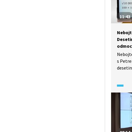
11:43
Nebojt
Deseti
odmoc
Nebojt
s Petre
desetin
a odmoc
několik
potkat 
ale zár
zkoušek