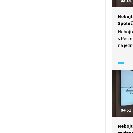
08:14
Nebojt
Společ
Nebojt
s Petre
na jedn
na gymn
V tomto
řešit s
násobky
se mate
v Magen
04:51
Nebojt
rovinn