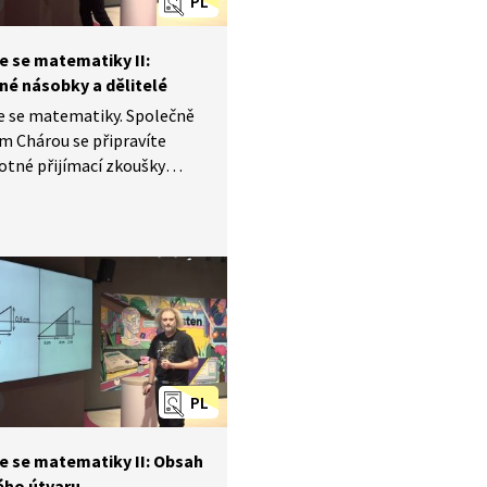
PL
e se matematiky II:
né násobky a dělitelé
e se matematiky. Společně
m Chárou se připravíte
otné přijímací zkoušky
ázia a střední školy.
 videu si zopakujete, jak
lovní úlohy na společné
 a dělitele. Cyklus Nebojte
matiky II byl natáčen
ta Experience Center.
PL
e se matematiky II: Obsah
ého útvaru