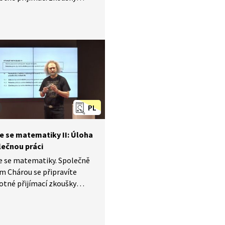
ázia a střední školy.
 videu si zopakujete, jak
lovní úlohy pomocí neznámé
ce. Cyklus Nebojte se
iky II byl natáčen
ta Experience Center.
PL
e se matematiky II: Úloha
lečnou práci
e se matematiky. Společně
m Chárou se připravíte
otné přijímací zkoušky
ázia a střední školy.
 videu si zopakujete, jak
ogicky slovní úlohu