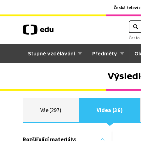
Česká televiz
Často 
Stupně vzdělávání
Předměty
Ok
Výsled
Vše (297)
Videa (36)
Rozšiřující materiály: