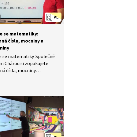
PL
e se matematiky:
nná čísla, mocniny a
niny
e se matematiky. Společně
m Chárou si zopakujete
ná čísla, mocniny
niny a vypočítáte hned
 příkladů, které vás mohou
nejen v testech ve škole,
oveň také u přijímacích
 na střední školu.