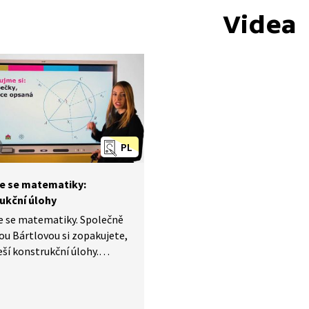
Videa
PL
e se matematiky:
ukční úlohy
e se matematiky. Společně
ou Bártlovou si zopakujete,
řeší konstrukční úlohy.
áte si hned několik
ů, které vás mohou potkat
 testech ve škole, ale