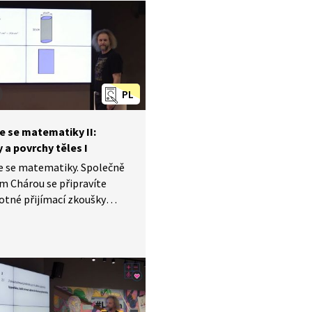
ečnou práci. Cyklus Nebojte
matiky II byl natáčen
ta Experience Center.
PL
e se matematiky II:
 a povrchy těles I
e se matematiky. Společně
m Chárou se připravíte
otné přijímací zkoušky
ázia a střední školy.
 videu si zopakujete, jak
lohy na výpočty povrchů
ů těles. Cyklus Nebojte se
iky II byl natáčen
ta Experience Center.