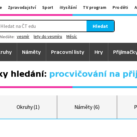
e
Zpravodajství
Sport
iVysílání
TV program
Pro děti
A
Hledat
vesmír
lety do vesmíru
Měsíc
hledáte:
ruhy
Náměty
Pracovní listy
Hry
Přijímačk
ky hledání:
procvičování na při
Okruhy (1)
Náměty (6)
P