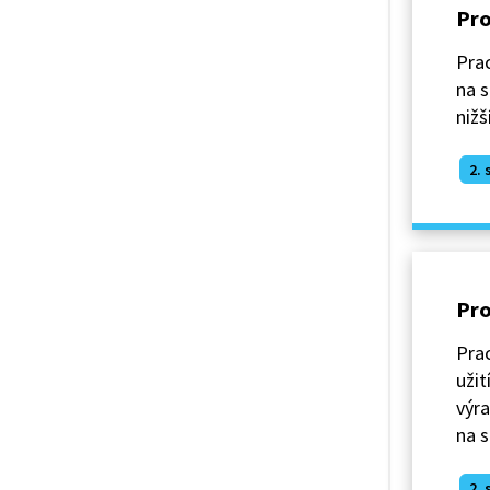
Pro
Prac
na 
nižš
2. 
Pro
Prac
užit
výra
na s
2. 