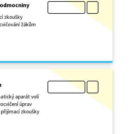
, odmocniny
ací zkoušky
ocvičování žákům
h
atický aparát volí
rocvičení úprav
a přijímací zkoušky