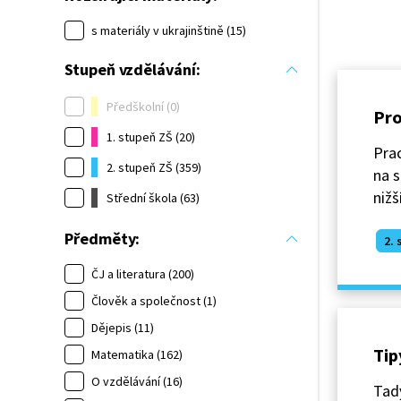
s materiály v ukrajinštině (15)
Stupeň vzdělávání:
Předškolní (0)
Pro
1. stupeň ZŠ (20)
Prac
2. stupeň ZŠ (359)
na 
nižš
Střední škola (63)
Předměty:
2. 
ČJ a literatura (200)
Člověk a společnost (1)
Dějepis (11)
Tip
Matematika (162)
O vzdělávání (16)
Tady