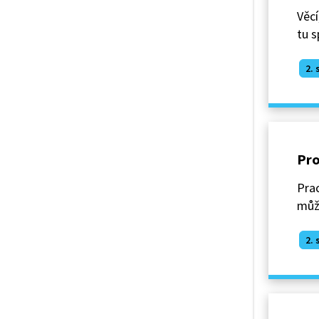
Věcí
tu s
2. 
Pro
Prac
můž
2. 