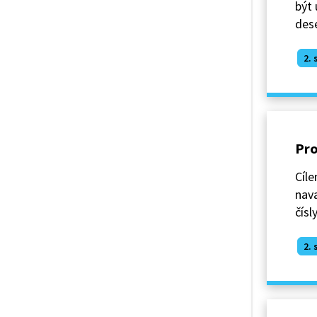
být 
des
2. 
Pro
Cíle
nava
čísl
2. 