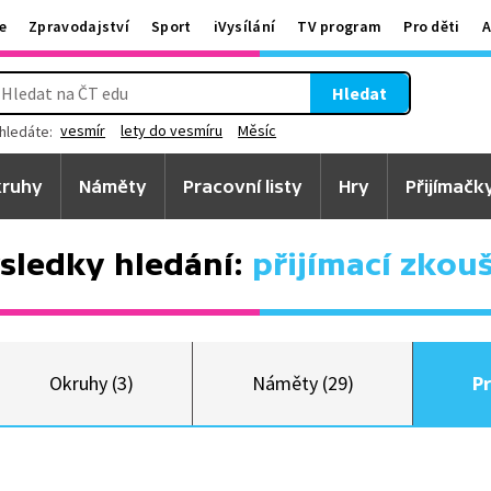
e
Zpravodajství
Sport
iVysílání
TV program
Pro děti
A
Hledat
vesmír
lety do vesmíru
Měsíc
hledáte:
ruhy
Náměty
Pracovní listy
Hry
Přijímačk
sledky hledání:
přijímací zkou
Okruhy (3)
Náměty (29)
Pr