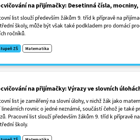
cvičování na přijímačky: Desetinná čísla, mocniny
ovní list slouží především žákům 9. tříd k přípravě na přijím
střední školy, může být však také podkladem pro domácí pr
ích ročníků.
stupeň ZŠ
Matematika
cvičování na přijímačky: Výrazy ve slovních úlohác
ovní list je zaměřený na slovní úlohy, v nichž žák jako matem
í lineárních rovnic o jedné neznámé, součástí čehož je také p
zů. Pracovní list slouží především žákům 9. tříd k přípravě n
třední školy.
stupeň ZŠ
Matematika