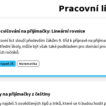
Pracovní l
cvičování na přijímačky: Lineární rovnice
ovní list slouží především žákům 9. tříd k přípravě na přijím
střední školy, může být však také podkladem pro domácí pr
ích ročníků.
stupeň ZŠ
Matematika
y na přijímačky z češtiny
 najdeš 5 osvědčených tipů a triků, které se ti budou hodit 