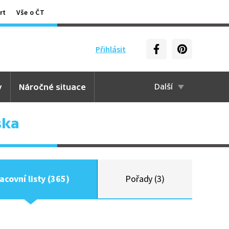
rt
Vše o ČT
Přihlásit
y
Náročné situace
Další
ška
acovní listy (365)
Pořady (3)