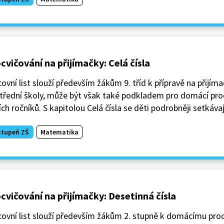
cvičování na přijímačky: Celá čísla
ovní list slouží především žákům 9. tříd k přípravě na přijím
střední školy, může být však také podkladem pro domácí pr
ích ročníků. S kapitolou Celá čísla se děti podrobněji setkávají
stupeň ZŠ
Matematika
cvičování na přijímačky: Desetinná čísla
covní list slouží především žákům 2. stupně k domácímu pro