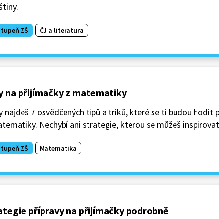
štiny.
stupeň ZŠ
ČJ a literatura
y na přijímačky z matematiky
 najdeš 7 osvědčených tipů a triků, které se ti budou hodit 
tematiky. Nechybí ani strategie, kterou se můžeš inspirovat
stupeň ZŠ
Matematika
ategie přípravy na přijímačky podrobně