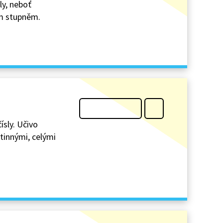
ly, neboť
ým stupněm.
ísly. Učivo
etinnými, celými