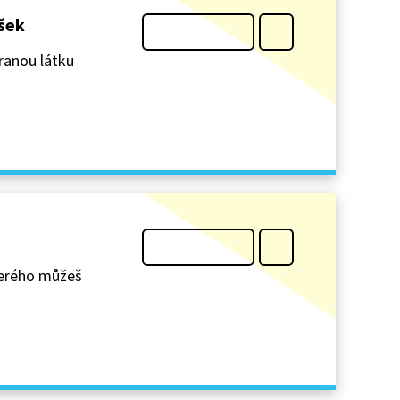
ušek
íranou látku
kterého můžeš