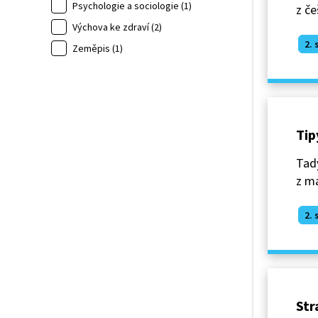
Psychologie a sociologie (1)
z če
Výchova ke zdraví (2)
2. 
Zeměpis (1)
Tip
Tady
z ma
2. 
Str