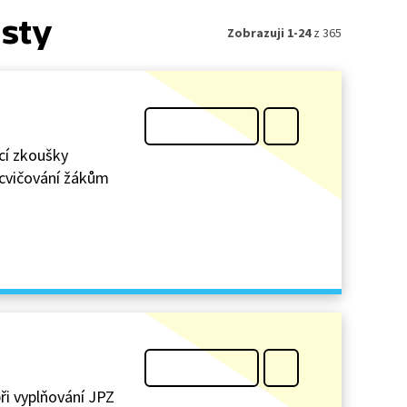
isty
Zobrazuji 1-24
z 365
ací zkoušky
ocvičování žákům
při vyplňování JPZ