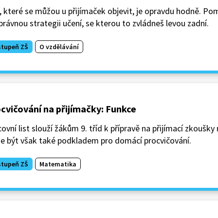
, které se můžou u přijímaček objevit, je opravdu hodně. Po
právnou strategii učení, se kterou to zvládneš levou zadní.
stupeň ZŠ
O vzdělávání
cvičování na přijímačky: Funkce
ovní list slouží žákům 9. tříd k přípravě na přijímací zkoušky 
e být však také podkladem pro domácí procvičování.
stupeň ZŠ
Matematika