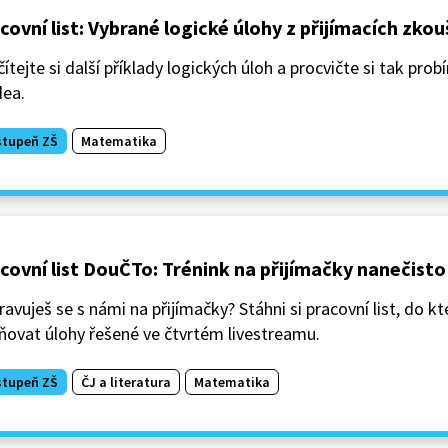
covní list: Vybrané logické úlohy z přijímacích zko
ítejte si další příklady logických úloh a procvičte si tak prob
dea.
stupeň ZŠ
Matematika
covní list DouČTo: Trénink na přijímačky nanečisto
ravuješ se s námi na přijímačky? Stáhni si pracovní list, do 
ňovat úlohy řešené ve čtvrtém livestreamu.
stupeň ZŠ
ČJ a literatura
Matematika