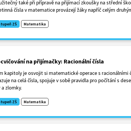
užitečný také při přípravě na přijímací zkoušky na střední ško
etinná čísla v matematice provázejí žáky napříč celým druh
stupeň ZŠ
Matematika
cvičování na přijímačky: Racionální čísla
m kapitoly je osvojit si matematické operace s racionálními č
zuje na celá čísla, spojuje v sobě pravidla pro počítání s des
y a zlomky.
stupeň ZŠ
Matematika