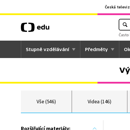
Česká televiz
Často 
Stupně vzdělávání
Předměty
Ok
Vý
Vše (546)
Videa (146)
Rozšiřující materiály: