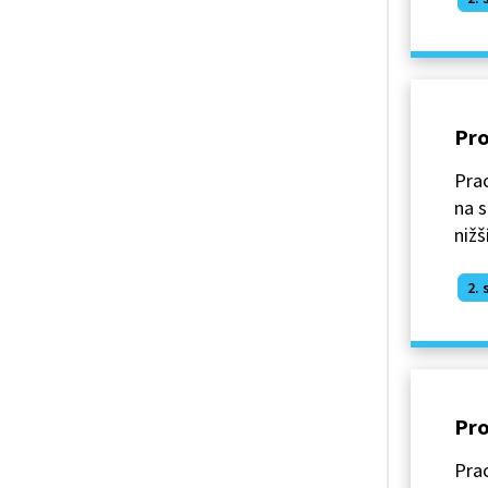
Pro
Prac
na 
nižš
2. 
Pro
Pra