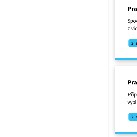
Pra
Spoč
z vi
2. 
Pra
Přip
vypl
2. 