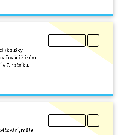
ací zkoušky
ocvičování žákům
 v 7. ročníku.
cvičování, může