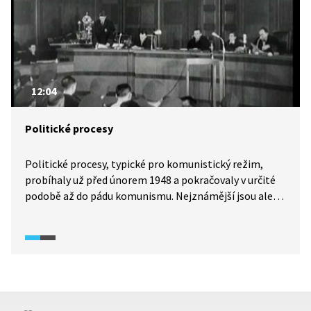
12:04
Politické procesy
Politické procesy, typické pro komunistický režim,
probíhaly už před únorem 1948 a pokračovaly v určité
podobě až do pádu komunismu. Nejznámější jsou ale
procesy z 50. let, které byly často zinscenované,
vyznačovaly se neúměrně přísnými tresty a často
i popravami. Jejich účelem bylo zastrašení společnosti
a likvidace politických konkurentů či tzv. nepřátel lidu.
Totalitní režim se o procesy přímo opíral. Vzorem
v této činnosti byl režimu Sovětský svaz, kde Stalin
během 30. let prováděl masové politické čistky.