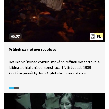
03:57
PL
Průběh sametové revoluce
Definitivní konec komunistického režimu odstartovala
klidná a ohlášená demonstrace 17. listopadu 1989
k uctění památky Jana Opletala. Demonstrace
nakonec přerostla v protest proti režimu. Reakce
režimu byla opět násilná. Na brutální policejní zásah
reagovalo hnutí Občanské fórum, a i přes neexistenci
mobilů a internetu se informace šířily rychle po celé
zemi. Stávky pokračovaly i v dalších dnech
a demonstrantů přibývalo. Revoluce nese přívlastek