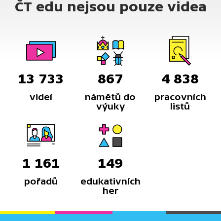
ČT edu nejsou pouze videa
Politické represe však probíhaly i na regionální úrovni
a tresty bývaly někdy udělovány i bez soudů.
13 733
867
4 838
videí
námětů do
pracovních
výuky
listů
1 161
149
pořadů
edukativních
her