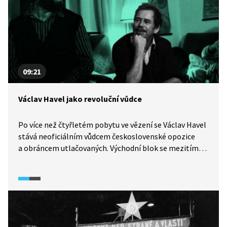
komunismus v Československu. Video je součástí
vzdělávací série Rok revoluce z produkce Knihovny
Václava Havla, která mapuje klíčové momenty přerodu
totalitního Československa v demokratický stát.
09:21
Václav Havel jako revoluční vůdce
Po více než čtyřletém pobytu ve vězení se Václav Havel
stává neoficiálním vůdcem československé opozice
a obráncem utlačovaných. Východní blok se mezitím
rozpadá a dochází k pádu komunistických režimů.
Kromě toho československého. Během Palachova
týdne v lednu 1989 dochází ke střetům demonstrantů
s policií. Protesty jsou potlačovány a disidenti, včetně
Havla, jsou zatýkáni. Po propuštění Havel iniciuje petici
Několik vět. Události nabírají obrátky 17. 11. 1989