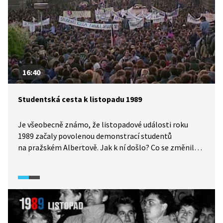
16:40
Studentská cesta k listopadu 1989
Je všeobecně známo, že listopadové události roku
1989 začaly povolenou demonstrací studentů
na pražském Albertově. Jak k ní došlo? Co se změnilo,
že nebyla jednou z mnoha, ale tou, která přivodila pád
režimu? Podívejte se na příběh tří tehdejších studentů
a tváří revoluce, Moniky Pajerové, Pavla Žáčka
a Martina Klímy.