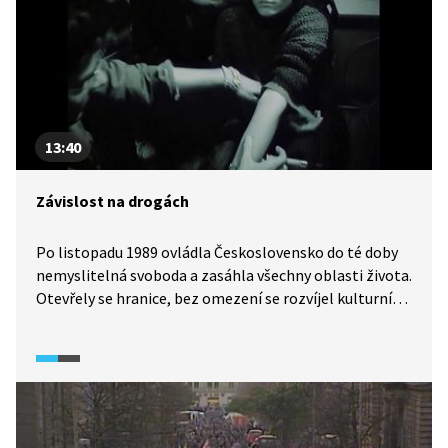
sametová, protože proběhla bez lidských obětí. Video
je součástí vzdělávací série Rok revoluce z produkce
Knihovny Václava Havla, která mapuje klíčové
momenty přerodu totalitního Československa
v demokratický stát.
13:40
Závislost na drogách
Po listopadu 1989 ovládla Československo do té doby
nemyslitelná svoboda a zasáhla všechny oblasti života.
Otevřely se hranice, bez omezení se rozvíjel kulturní
a společenský život a ve velkém se rozjel i obchod
s drogami, které k té svobodě patřily. Na onu dobu
vzpomínají někdejší drogově závislí: Roman Povala,
Dominik Ivanys a Krištof Rimský.