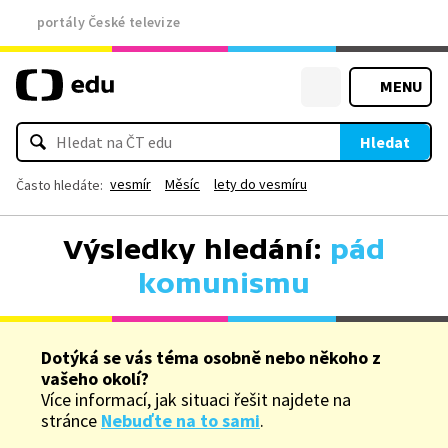
portály České televize
MENU
Hledat
vesmír
Měsíc
lety do vesmíru
Často hledáte:
Výsledky hledání:
pád
komunismu
Dotýká se vás téma osobně nebo někoho z
vašeho okolí?
Více informací, jak situaci řešit najdete na
stránce
Nebuďte na to sami
.