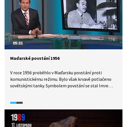
05:31
Maďarské povstání 1956
V roce 1956 proběhlo v Maďarsku povstání proti
komunistickému režimu. Bylo však krvavě potlačeno
sovětskými tanky. Symbolem povstání se stal Imre
Nagy – odvážný premiér, který se postavil na stranu
povstalců. Na rozdíl od srpnové invaze
v Československu byli organizátoři povstání tajně
popraveni a důstojného pohřbu se dočkali až v roce
1989.