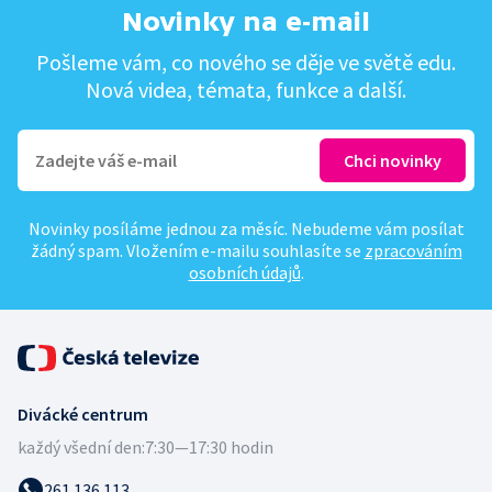
Novinky na e-mail
Pošleme vám, co nového se děje ve světě edu.
Nová videa, témata, funkce a další.
Novinky posíláme jednou za měsíc. Nebudeme vám posílat
žádný spam. Vložením e-mailu souhlasíte se
zpracováním
osobních údajů
.