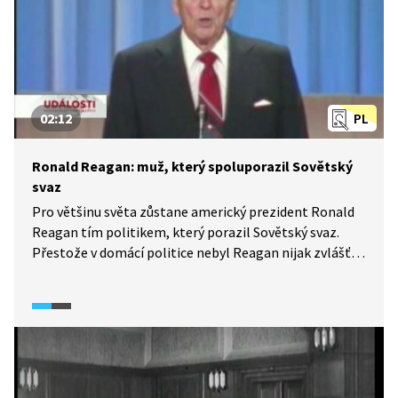
02:12
PL
Ronald Reagan: muž, který spoluporazil Sovětský
svaz
Pro většinu světa zůstane americký prezident Ronald
Reagan tím politikem, který porazil Sovětský svaz.
Přestože v domácí politice nebyl Reagan nijak zvlášť
úspěšný, vítězství ve studené válce mu přineslo velké
uznání. Pád komunismu v Evropě však nebyl výhradně
jen Reaganovou zásluhou, ale podílela se na něm celá
řada dalších faktorů.