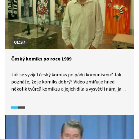
01:37
Český komiks po roce 1989
Jak se vyvíjel český komiks po pádu komunismu? Jak
poznáte, že je komiks dobrý? Video zmiňuje hned
několik tvůrců komiksu a jejich díla a vysvětlí nám, jaké
je místo komiksu v uměleckých žánrech.