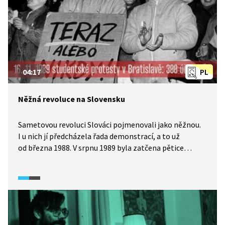
04:17
PL
Něžná revoluce na Slovensku
Sametovou revoluci Slováci pojmenovali jako něžnou.
I u nich jí předcházela řada demonstrací, a to už
od března 1988. V srpnu 1989 byla zatčena pětice
disidentů. To vyvolalo další protesty. Studentský
protest 16. listopadu spustil lavinu demonstrací
a vzniklo hnutí Veřejnost proti násilí, které
spolupracovalo s českým Občanským fórem. Hnutí
podpořilo Václava Havla na pozici prezidenta
a složením slibu 29. prosince 1989 definitivně padl